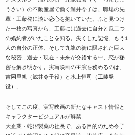
うさい）の不動産屋で働く鯨井令子は、職場の先
輩・工藤発に淡い恋心を抱いていた。ふと見つけ
た一枚の写真から、工藤には過去に自分と瓜二つ
の婚約者がいたことを知る。失くした記憶、もう1
人の自分の正体、そして九龍の街に隠された巨大
な秘密…過去・現在・未来が交錯する中、恋が秘
密を解き明かす。実写映画の主演を務めるのは、
吉岡里帆（鯨井令子役）と水上恒司（工藤発
役）。
そしてこの度、実写映画の新たなキャスト情報と
キャラクタービジュアルが解禁。
大企業・蛇沼製薬の社長で、ある目的のため令子