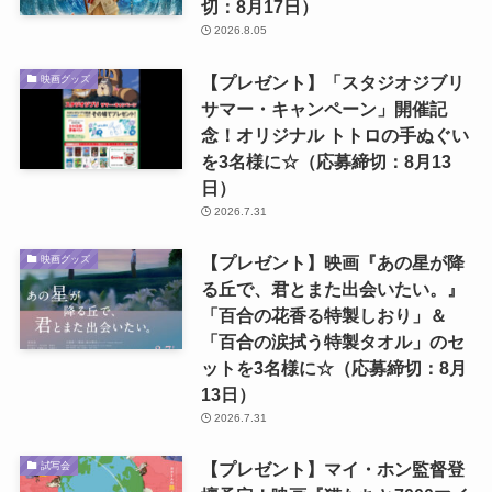
切：8月17日）
2026.8.05
【プレゼント】「スタジオジブリ
映画グッズ
サマー・キャンペーン」開催記
念！オリジナル トトロの手ぬぐい
を3名様に☆（応募締切：8月13
日）
2026.7.31
【プレゼント】映画『あの星が降
映画グッズ
る丘で、君とまた出会いたい。』
「百合の花香る特製しおり」＆
「百合の涙拭う特製タオル」のセ
ットを3名様に☆（応募締切：8月
13日）
2026.7.31
【プレゼント】マイ・ホン監督登
試写会