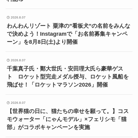
2026.8.07
わんわんリゾート 粟津の”看板犬”の名前をみんな
で決めよう！Instagramで「お名前募集キャンペ
ーン」を8月8日(土)より開催
2026.8.07
千葉真子氏・鄭大世氏・安田理大氏ら豪華ゲス
ト ロケット型完走メダル授与、ロケット風船を
飛ばせ！「ロケットマラソン2026」開催
2026.8.07
【世界猫の日に、猫たちの幸せを願って。】コス
モウォーター「にゃんモデル」×フェリシモ「猫
部」がコラボキャンペーンを実施