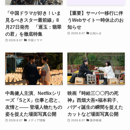
「中国ドラマが好き！いま
【重要】サーバー移行に伴
見るべきスター最前線」8
うWebサイト一時休止のお
月27日発売 「逐玉：翡翠
知らせ
の君」を徹底特集
2026.8.07
お知らせ
2026.8.07
中国ドラマ
中島健人主演、Netflixシリ
映画『時給三〇〇円の死
ーズ「SとX」仕事と恋と、
神』西畑大吾×福本莉子、
友情と―― 登場人物たちの
バディ誕生の瞬間を捉えた
姿を捉えた場面写真公開
カットなど場面写真公開
2026.8.07
メディア情報
2026.8.07
新作映画