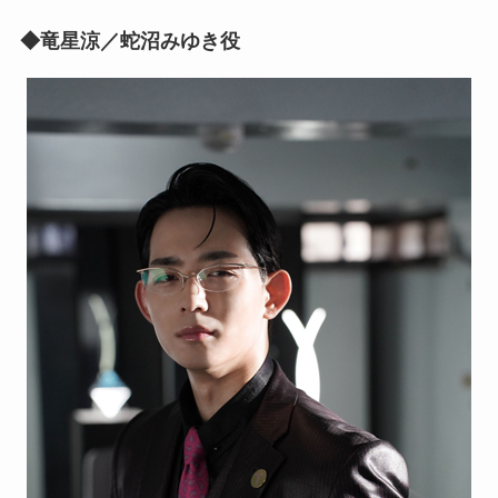
◆竜星涼／蛇沼みゆき役