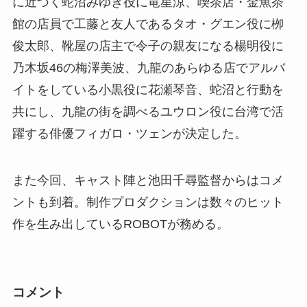
に近づく蛇沼みゆき役に竜星涼、喫茶店・金魚茶
館の店員で工藤と友人であるタオ・グエン役に栁
俊太郎、靴屋の店主で令子の親友になる楊明役に
乃木坂46の梅澤美波、九龍のあらゆる店でアルバ
イトをしている小黒役に花瀬琴音、蛇沼と行動を
共にし、九龍の街を調べるユウロン役に台湾で活
躍する俳優フィガロ・ツェンが決定した。
また今回、キャスト陣と池田千尋監督からはコメ
ントも到着。制作プロダクションは数々のヒット
作を生み出しているROBOTが務める。
コメント