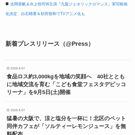
■
吉岡里帆＆水上恒司W主演『九龍ジェネリックロマンス』実写映画
化決定 白石晴香＆杉田智和でTVアニメ化も
新着プレスリリース（@Press）
2026.8.07
食品ロス約3,000kgを地域の笑顔へ 40社ととも
に地域交流を育む「こども食堂フェスタデピッコ
リーナ」を9月5日(土)開催
2026.8.07
猛暑の大阪で、涼と塩分を一杯に！北区のペット
同伴カフェが「ソルティーレモンジュース」を無
料配布