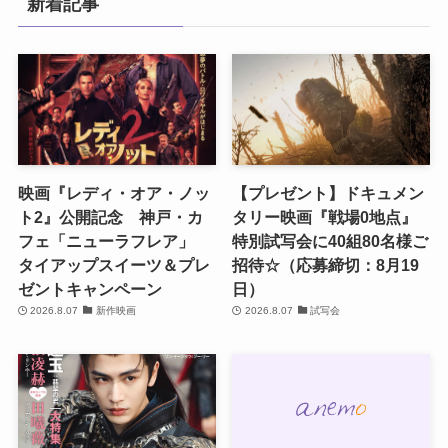
新着記事
映画『レディ・オア・ノッ
【プレゼント】ドキュメン
ト2』公開記念 神戸・カ
タリー映画『戦場0地点』
フェ「ニューラフレア」
特別試写会に40組80名様ご
タイアップスイーツ＆プレ
招待☆（応募締切：8月19
ゼントキャンペーン
日）
2026.8.07
新作映画
2026.8.07
試写会