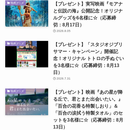
【プレゼント】実写映画『モアナ
映画グッズ
と伝説の海』公開記念！オリジナ
ルグッズを6名様に☆（応募締
切：8月17日）
2026.8.05
【プレゼント】「スタジオジブリ
映画グッズ
サマー・キャンペーン」開催記
念！オリジナル トトロの手ぬぐい
を3名様に☆（応募締切：8月13
日）
2026.7.31
【プレゼント】映画『あの星が降
映画グッズ
る丘で、君とまた出会いたい。』
「百合の花香る特製しおり」＆
「百合の涙拭う特製タオル」のセ
ットを3名様に☆（応募締切：8月
13日）