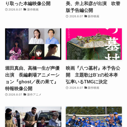
り取った本編映像公開
美、井上和彦が出演 吹替
版予告編公開
2026.8.07
新作映画
2026.8.07
新作映画
堀田真由、高橋一生が声優
映画『八つ墓村』本予告公
出演 長編劇場アニメーシ
開 主題歌はB’zの松本孝
ョン『ghost／夜の果て』
弘率いるTMGに決定
特報映像公開
2026.8.07
新作映画
2026.8.07
新作アニメ