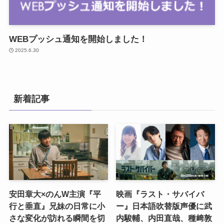
WEBプッシュ通知を開始しました！
2025.6.30
新着記事
安田章大×のんW主演『平
映画『ラスト・サバイバ
行と垂直』兄妹の日常に小
ー』日本語吹替版声優に武
さな変化が訪れる瞬間を切
内駿輔、内田直哉、種﨑敦