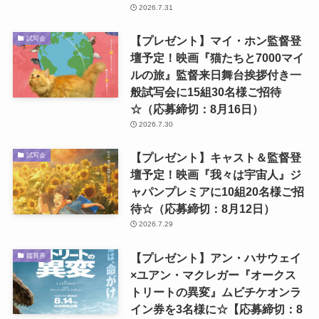
2026.7.31
【プレゼント】マイ・ホン監督登
試写会
壇予定！映画『猫たちと7000マイ
ルの旅』監督来日舞台挨拶付き一
般試写会に15組30名様ご招待
☆（応募締切：8月16日）
2026.7.30
【プレゼント】キャスト＆監督登
試写会
壇予定！映画『我々は宇宙人』ジ
ャパンプレミアに10組20名様ご招
待☆（応募締切：8月12日）
2026.7.29
【プレゼント】アン・ハサウェイ
鑑賞券
×ユアン・マクレガー『オークス
トリートの異変』ムビチケオンラ
イン券を3名様に☆【応募締切：8