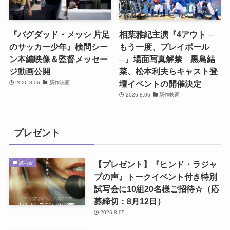
『バグダッド・メッシ 片足
相葉雅紀主演『4アウト ─
のサッカー少年』検問シー
もう一度、プレイボール
ン本編映像＆監督メッセー
─』場面写真解禁 黒島結
ジ動画公開
菜、松本利夫らキャスト登
壇イベントの開催決定
2026.8.06
新作映画
2026.8.06
新作映画
プレゼント
【プレゼント】『ヒンド・ラジャ
試写会
ブの声』トークイベント付き特別
試写会に10組20名様ご招待☆（応
募締切：8月12日）
2026.8.05