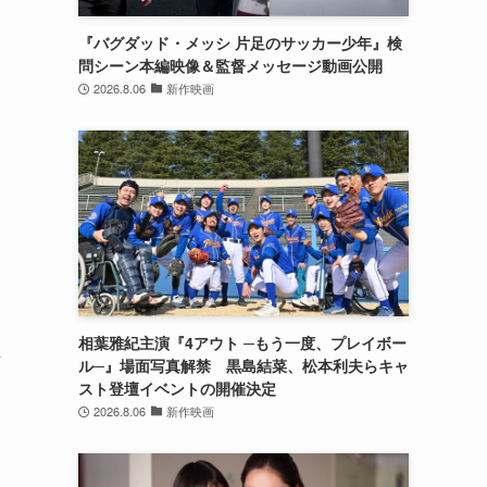
『バグダッド・メッシ 片足のサッカー少年』検
問シーン本編映像＆監督メッセージ動画公開
2026.8.06
新作映画
相葉雅紀主演『4アウト ─もう一度、プレイボー
た
ル─』場面写真解禁 黒島結菜、松本利夫らキャ
スト登壇イベントの開催決定
2026.8.06
新作映画