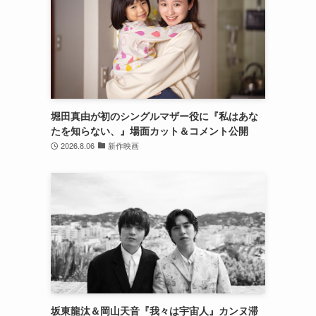
堀田真由が初のシングルマザー役に『私はあな
たを知らない、』場面カット＆コメント公開
2026.8.06
新作映画
坂東龍汰＆岡山天音『我々は宇宙人』カンヌ滞