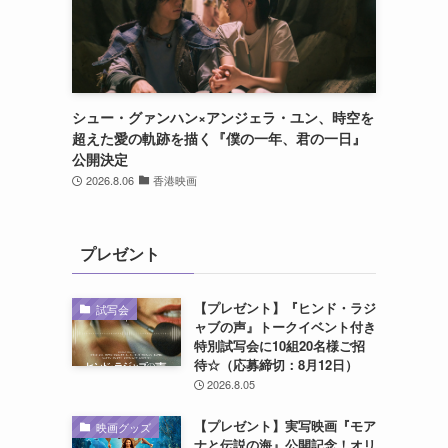
シュー・グァンハン×アンジェラ・ユン、時空を
超えた愛の軌跡を描く『僕の一年、君の一日』
公開決定
2026.8.06
香港映画
プレゼント
【プレゼント】『ヒンド・ラジ
試写会
ャブの声』トークイベント付き
特別試写会に10組20名様ご招
待☆（応募締切：8月12日）
2026.8.05
【プレゼント】実写映画『モア
映画グッズ
ナと伝説の海』公開記念！オリ