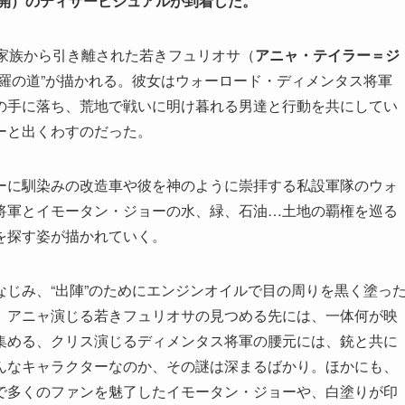
公開）のティザービジュアルが到着した。
。家族から引き離された若きフュリオサ（
アニャ・テイラー＝ジ
羅の道”が描かれる。彼女はウォーロード・ディメンタス将軍
の手に落ち、荒地で戦いに明け暮れる男達と行動を共にしてい
ーと出くわすのだった。
ーに馴染みの改造車や彼を神のように崇拝する私設軍隊のウォ
将軍とイモータン・ジョーの水、緑、石油…土地の覇権を巡る
を探す姿が描かれていく。
じみ、“出陣”のためにエンジンオイルで目の周りを黒く塗っ
。アニャ演じる若きフュリオサの見つめる先には、一体何が映
集める、クリス演じるディメンタス将軍の腰元には、銃と共に
んなキャラクターなのか、その謎は深まるばかり。ほかにも、
で多くのファンを魅了したイモータン・ジョーや、白塗りが印