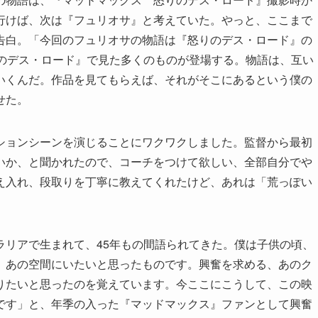
行けば、次は『フュリオサ』と考えていた。やっと、ここまで
告白。「今回のフュリオサの物語は『怒りのデス・ロード』の
りのデス・ロード』で見た多くのものが登場する。物語は、互い
いくんだ。作品を見てもらえば、それがそこにあるという僕の
せた。
ションシーンを演じることにワクワクしました。監督から最初
いか、と聞かれたので、コーチをつけて欲しい、全部自分でや
え入れ、段取りを丁寧に教えてくれたけど、あれは「荒っぽい
ラリアで生まれて、45年もの間語られてきた。僕は子供の頃、
、あの空間にいたいと思ったものです。興奮を求める、あのク
りたいと思ったのを覚えています。今ここにこうして、この映
です」と、年季の入った『マッドマックス』ファンとして興奮