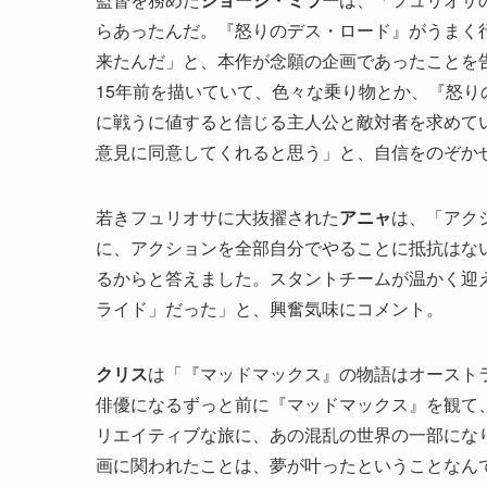
らあったんだ。『怒りのデス・ロード』がうまく
来たんだ」と、本作が念願の企画であったことを
15年前を描いていて、色々な乗り物とか、『怒
に戦うに値すると信じる主人公と敵対者を求めて
意見に同意してくれると思う」と、自信をのぞか
若きフュリオサに大抜擢された
アニャ
は、「アク
に、アクションを全部自分でやることに抵抗はな
るからと答えました。スタントチームが温かく迎
ライド」だった」と、興奮気味にコメント。
クリス
は「『マッドマックス』の物語はオースト
俳優になるずっと前に『マッドマックス』を観て
リエイティブな旅に、あの混乱の世界の一部にな
画に関われたことは、夢が叶ったということなん