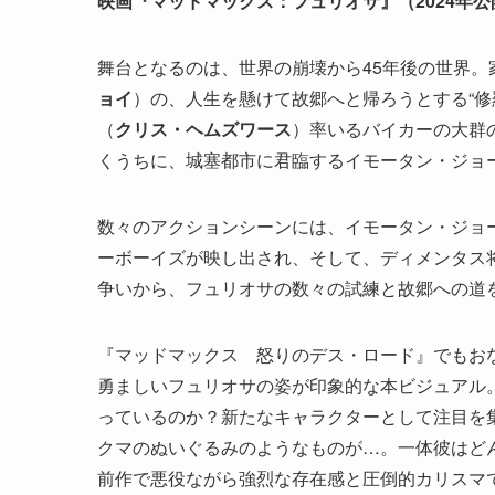
映画『マッドマックス：フュリオサ』（2024年
舞台となるのは、世界の崩壊から45年後の世界
ョイ
）の、人生を懸けて故郷へと帰ろうとする“修
（
クリス・ヘムズワース
）率いるバイカーの大群
くうちに、城塞都市に君臨するイモータン・ジョ
数々のアクションシーンには、イモータン・ジョ
ーボーイズが映し出され、そして、ディメンタス
争いから、フュリオサの数々の試練と故郷への道
『マッドマックス 怒りのデス・ロード』でもおな
勇ましいフュリオサの姿が印象的な本ビジュアル
っているのか？新たなキャラクターとして注目を
クマのぬいぐるみのようなものが…。一体彼はど
前作で悪役ながら強烈な存在感と圧倒的カリスマ