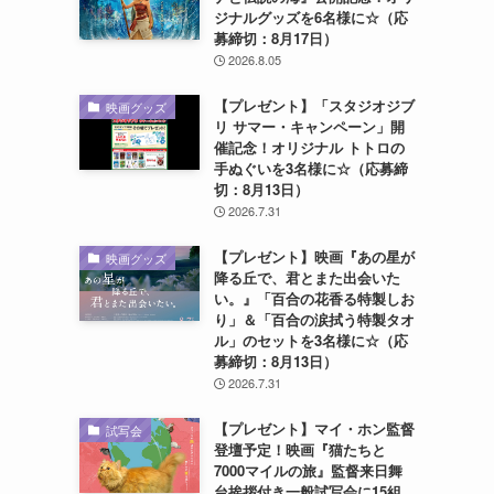
ジナルグッズを6名様に☆（応
募締切：8月17日）
2026.8.05
【プレゼント】「スタジオジブ
映画グッズ
リ サマー・キャンペーン」開
催記念！オリジナル トトロの
手ぬぐいを3名様に☆（応募締
切：8月13日）
2026.7.31
【プレゼント】映画『あの星が
映画グッズ
降る丘で、君とまた出会いた
い。』「百合の花香る特製しお
り」＆「百合の涙拭う特製タオ
ル」のセットを3名様に☆（応
募締切：8月13日）
2026.7.31
【プレゼント】マイ・ホン監督
試写会
登壇予定！映画『猫たちと
7000マイルの旅』監督来日舞
台挨拶付き一般試写会に15組