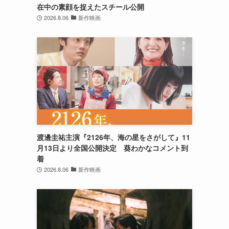
在中の素顔を捉えたスチール公開
2026.8.06
新作映画
渡邊圭祐主演『2126年、海の星をさがして』11
月13日より全国公開決定 葵わかなコメント到
着
2026.8.06
新作映画