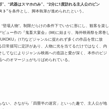
”、“武器はスマホのみ”、“2分に1度訪れる主人公のピン
スト”
を条件とし、脚本執筆が進められたという。
間”、“登場人物”。制限だらけの条件下でいかに形にし、観客を楽し
ビュー作の『鬼畜大宴会』(98)に始まり、海外映画祭を席巻
 MUKOKU』(17)などジャンルに捉われず多くの作品を世に放
る日常描写に定評があり、人物に光を当てるだけではなく、内
そしてなによりジャンル映画への造詣と愛が深く、本作のビジ
品へのオマージュがちりばめられている。
らない、さながら「四畳半の迷宮」といった趣で、主人公が地