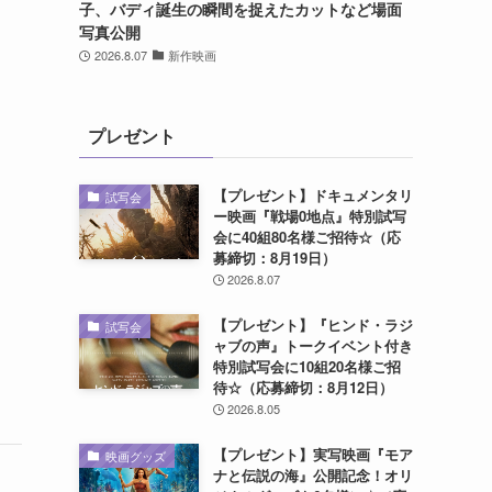
子、バディ誕生の瞬間を捉えたカットなど場面
写真公開
2026.8.07
新作映画
プレゼント
【プレゼント】ドキュメンタリ
試写会
ー映画『戦場0地点』特別試写
会に40組80名様ご招待☆（応
募締切：8月19日）
2026.8.07
【プレゼント】『ヒンド・ラジ
試写会
ャブの声』トークイベント付き
特別試写会に10組20名様ご招
待☆（応募締切：8月12日）
2026.8.05
【プレゼント】実写映画『モア
映画グッズ
ナと伝説の海』公開記念！オリ