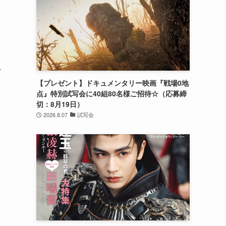
し
【プレゼント】ドキュメンタリー映画『戦場0地
点』特別試写会に40組80名様ご招待☆（応募締
切：8月19日）
2026.8.07
試写会