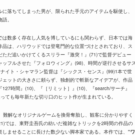
ルに落ちてしまった男が、限られた手元のアイテムを駆使し、
物語。
では数多く存在し人気を博しているにも関わらず、日本では海
作品は、ハリウッドでは登竜門的な位置づけとされており、ス
ただ追いかけてくるスリラー『激突！』(71)で監督デビュー
ッフルさせた『フォロウィング』(98)、時間が逆行させるサ
・ナイト・シャマラン監督は『シックス・センス』(99)1本で世
ジェットの大きさに頼らず、独創的で斬新なアイデアが、作品
時間』(10)、『［リミット］』(10)、『search/サーチ』
ど近年に至っても毎年新たな切り口のヒット作が生まれている。
では、難解なオリジナルゲームを換骨奪胎し、観客に分かりやすく
(21)では、東野圭吾氏の紡いだ複雑なトリックを2時間の作品の
楽しませることに長けた数少ない脚本家である。本作では、
“ワ