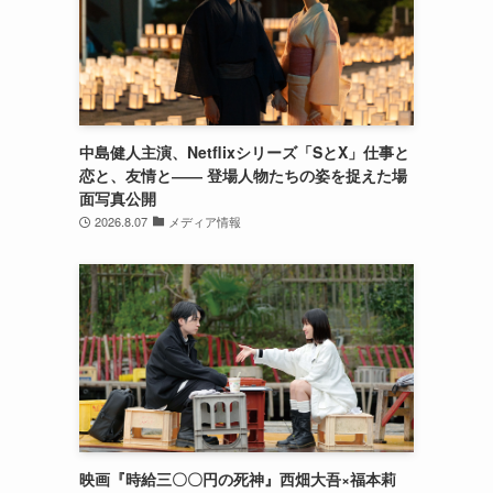
中島健人主演、Netflixシリーズ「SとX」仕事と
恋と、友情と―― 登場人物たちの姿を捉えた場
面写真公開
2026.8.07
メディア情報
映画『時給三〇〇円の死神』西畑大吾×福本莉