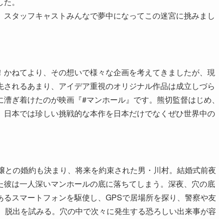
した。
、スタッフキャストみんなで夢中になってこの迷宮に挑みまし
！かねてより、その想いで様々な企画を考えてきましたが、現
先されるあまり、アイデア重視のオリジナル作品は成立しづら
に漕ぎ着けたのが映画『#マンホール』です。熊切監督はじめ
、日本では珍しい挑戦的な本作を日本だけでなくぜひ世界中の
令嬢との婚約も決まり、将来を約束された男・川村。結婚式前夜
た彼は一人深いマンホールの底に落ちてしまう。深夜、穴の底
あるスマートフォンを駆使し、GPSで居場所を探り、警察や友
い、脱出を試みる。穴の中で次々に発生する恐ろしい出来事が容