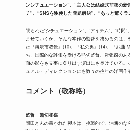
ンシチュエーション”、“主人公は結婚式前夜の新郎
チ”、“SNSを駆使した問題解決”、“あっと驚くラ
限られた“シチュエーション”、“アイテム”、“時
ませていくか。そんな本作の監督を務めるのは、デ
た『海炭市叙景』(10)、『私の男』(14)、『武曲
ち、国際的な評価を受ける熊切監督。緊張感のあ
面の影をも見事に炙り出す演出にも長けている。
ュアル・ディレクションにも数々の往年の洋画作
コメント（敬称略）
監督 熊切和嘉
岡田さんの書かれた脚本は、挑戦的で、油断のな