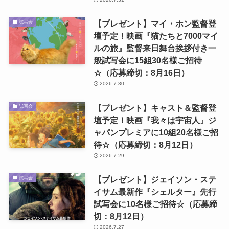
【プレゼント】マイ・ホン監督登
試写会
壇予定！映画『猫たちと7000マイ
ルの旅』監督来日舞台挨拶付き一
般試写会に15組30名様ご招待
☆（応募締切：8月16日）
2026.7.30
【プレゼント】キャスト＆監督登
試写会
壇予定！映画『我々は宇宙人』ジ
ャパンプレミアに10組20名様ご招
待☆（応募締切：8月12日）
2026.7.29
【プレゼント】ジェイソン・ステ
試写会
イサム最新作『シェルター』先行
試写会に10名様ご招待☆（応募締
切：8月12日）
2026.7.27