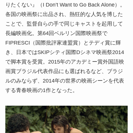
りたくない』（I Don’t Want to Go Back Alone）。
各国の映画祭に出品され、熱狂的な人気を博した
ことで、監督自らの手で同じキャストを起用して
長編映画化。第64回ベルリン国際映画祭で
FIPRESCI（国際批評家連盟賞）とテディ賞に輝
き、日本ではSKIPシティ国際Dシネマ映画祭2014
で脚本賞を受賞。2015年のアカデミー賞外国語映
画賞ブラジル代表作品にも選ばれるなど、ブラジ
ルのみならず、2014年の世界の映画シーンを代表
する青春映画の1作となった。