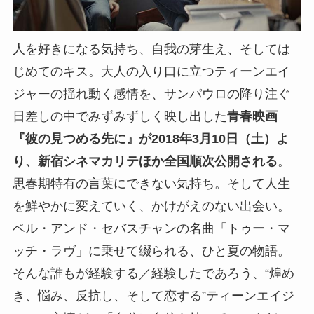
人を好きになる気持ち、自我の芽生え、そしては
じめてのキス。大人の入り口に立つティーンエイ
ジャーの揺れ動く感情を、サンパウロの降り注ぐ
日差しの中でみずみずしく映し出した
青春映画
『彼の見つめる先に』が2018年3月10日（土）よ
り、新宿シネマカリテほか全国順次公開される
。
思春期特有の言葉にできない気持ち。そして人生
を鮮やかに変えていく、かけがえのない出会い。
ベル・アンド・セバスチャンの名曲「トゥー・マ
ッチ・ラヴ」に乗せて綴られる、ひと夏の物語。
そんな誰もが経験する／経験したであろう、“煌め
き、悩み、反抗し、そして恋する”ティーンエイジ