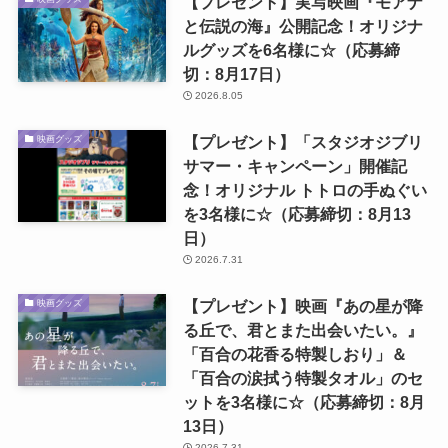
【プレゼント】実写映画『モアナ
と伝説の海』公開記念！オリジナ
ルグッズを6名様に☆（応募締
切：8月17日）
2026.8.05
【プレゼント】「スタジオジブリ
映画グッズ
サマー・キャンペーン」開催記
念！オリジナル トトロの手ぬぐい
を3名様に☆（応募締切：8月13
日）
2026.7.31
【プレゼント】映画『あの星が降
映画グッズ
る丘で、君とまた出会いたい。』
「百合の花香る特製しおり」＆
「百合の涙拭う特製タオル」のセ
ットを3名様に☆（応募締切：8月
13日）
2026.7.31