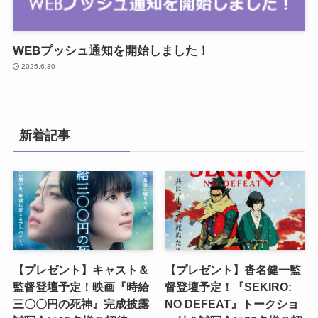
WEBプッシュ通知を開始しました！
2025.6.30
新着記事
【プレゼント】キャスト＆
【プレゼント】沓名健一監
監督登壇予定！映画『時給
督登壇予定！『SEKIRO:
三〇〇円の死神』完成披露
NO DEFEAT』トークショ