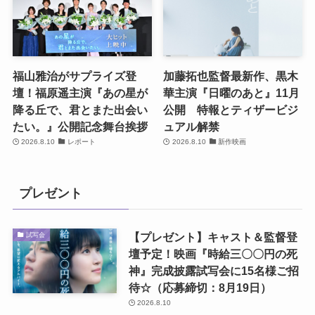
福山雅治がサプライズ登
加藤拓也監督最新作、黒木
壇！福原遥主演『あの星が
華主演『日曜のあと』11月
降る丘で、君とまた出会い
公開 特報とティザービジ
たい。』公開記念舞台挨拶
ュアル解禁
2026.8.10
レポート
2026.8.10
新作映画
プレゼント
【プレゼント】キャスト＆監督登
試写会
壇予定！映画『時給三〇〇円の死
神』完成披露試写会に15名様ご招
待☆（応募締切：8月19日）
2026.8.10