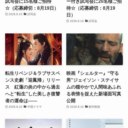
試写会に15名様ご招待
ー付き試写会に20名様ご招
☆（応募締切：8月19日）
待☆（応募締切：8月19
日）
2026.8.10
試写会
2026.8.10
試写会
転生リベンジ＆ラブサスペ
映画『シェルター』“守る
ンス史劇「迎鳳帰」リリー
男”ジェイソン・ステイサ
ス 紅蓮の炎の中から過去
ムの穏やかで人間味あふれ
へと“転生”した美しき復讐
る表情を捉えた新場面写真
者の運命は――
公開
2026.8.10
中国ドラマ
2026.8.10
新作映画