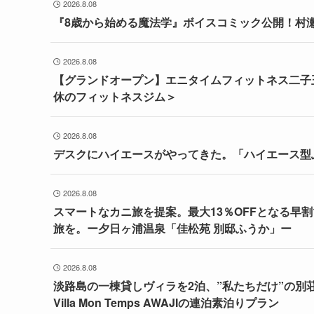
2026.8.08
『8歳から始める魔法学』ボイスコミック公開！村
2026.8.08
【グランドオープン】エニタイムフィットネス二子玉
休のフィットネスジム＞
2026.8.08
デスクにハイエースがやってきた。「ハイエース型ふ
2026.8.08
スマートなカニ旅を提案。最大13％OFFとなる早
旅を。ー夕日ヶ浦温泉「佳松苑 別邸ふうか」ー
2026.8.08
淡路島の一棟貸しヴィラを2泊、”私たちだけ”の別
Villa Mon Temps AWAJIの連泊素泊りプラン