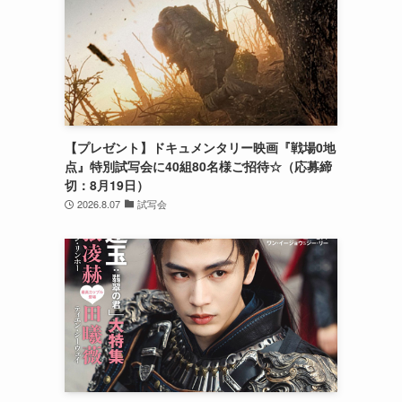
【プレゼント】ドキュメンタリー映画『戦場0地
点』特別試写会に40組80名様ご招待☆（応募締
切：8月19日）
2026.8.07
試写会