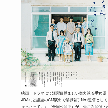
映画・ドラマにて活躍目覚ましい実力派若手女優・岸
JRAなど話題のCM演出で業界若手No1監督と
ゃったって。』（全国公開中）が、先ごろ開催された「