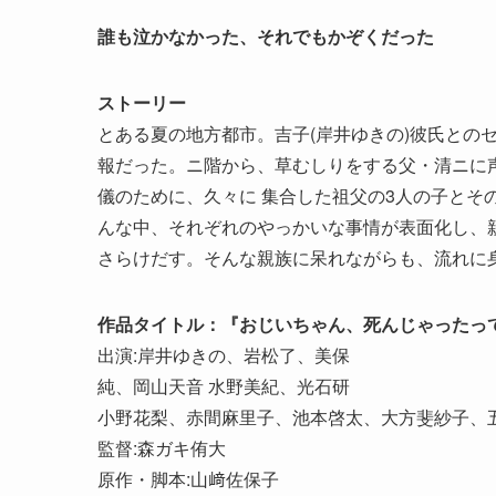
誰も泣かなかった、それでもかぞくだった
ストーリー
とある夏の地方都市。吉子(岸井ゆきの)彼氏との
報だった。ニ階から、草むしりをする父・清ニに
儀のために、久々に 集合した祖父の3人の子とそ
んな中、それぞれのやっかいな事情が表面化し、
さらけだす。そんな親族に呆れながらも、流れに
作品タイトル：『おじいちゃん、死んじゃったっ
出演:岸井ゆきの、岩松了、美保
純、岡⼭天⾳ ⽔野美紀、光⽯研
⼩野花梨、⾚間⿇⾥⼦、池本啓太、⼤⽅斐紗⼦、
監督:森ガキ侑⼤
原作・脚本:⼭﨑佐保⼦