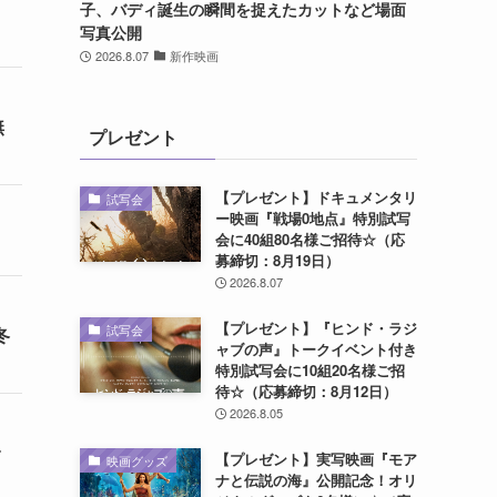
子、バディ誕生の瞬間を捉えたカットなど場面
写真公開
2026.8.07
新作映画
無
プレゼント
【プレゼント】ドキュメンタリ
試写会
ー映画『戦場0地点』特別試写
会に40組80名様ご招待☆（応
募締切：8月19日）
2026.8.07
【プレゼント】『ヒンド・ラジ
試写会
冬
ャブの声』トークイベント付き
特別試写会に10組20名様ご招
待☆（応募締切：8月12日）
2026.8.05
【プレゼント】実写映画『モア
映画グッズ
ナと伝説の海』公開記念！オリ