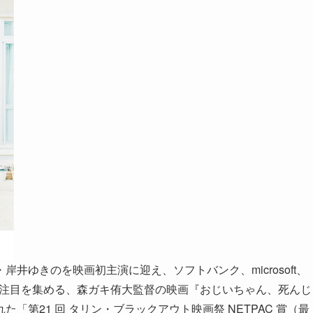
井ゆきのを映画初主演に迎え、ソフトバンク、microsoft、
して注目を集める、森ガキ侑大監督の映画『おじいちゃん、死んじ
第21 回 タリン・ブラックアウト映画祭 NETPAC 賞（最