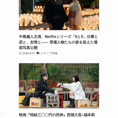
中島健人主演、Netflixシリーズ「SとX」仕事と
恋と、友情と―― 登場人物たちの姿を捉えた場
面写真公開
2026.8.07
メディア情報
映画『時給三〇〇円の死神』西畑大吾×福本莉