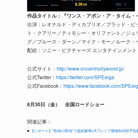
作品タイトル：『ワンス・アポン・ア・タイム・
出演：レオナルド・ディカプリオ／ブラッド・ピ
ト・クアリー／ティモシー・オリファント／ジュ
グ／ブルース・ダーン／マイク・モー／ルーク・
配給：ソニー・ピクチャーズ エンタテインメント
公式サイト：
http://www.onceinhollywood.jp/
公式Twitter：
https://twitter.com/SPEeiga
公式Facebook：
https://www.facebook.com/SPEeig
8月30日（金） 全国ロードショー
関連記事：
■
【レポート】”映画の聖地”で超絶豪華LAプレミア開催&30秒