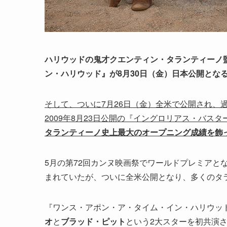
ハリウッドの鬼才クエンティン・タランティーノ
ン・ハリウッド』が8月30日（金）日本公開とな
そして、ついに7月26日（金）全米で公開され、
2009年8月23日公開の『イングロリアス・バスタ
タランティーノ史上最大のオープニング成績を飾
5月の第72回カンヌ映画祭でワールドプレミアと
まれていたが、ついに全米公開となり、多くのタ
『ワンス・アポン・ア・タイム・イン・ハリウッド
オ
と
ブラッド・ピット
という2大スターを初共演