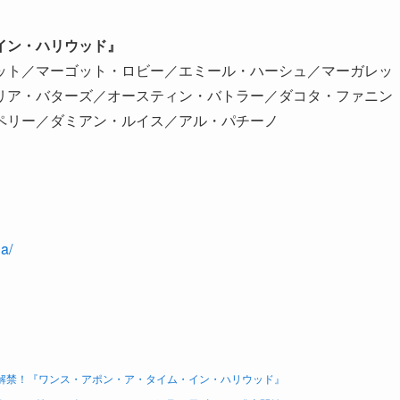
イン・ハリウッド』
ット／マーゴット・ロビー／エミール・ハーシュ／マーガレッ
リア・バターズ／オースティン・バトラー／ダコタ・ファニン
ペリー／ダミアン・ルイス／アル・パチーノ
a/
予告解禁！『ワンス・アポン・ア・タイム・イン・ハリウッド』