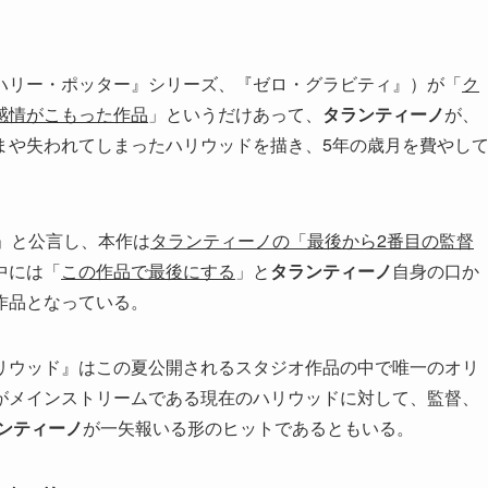
ハリー・ポッター』シリーズ、『ゼロ・グラビティ』）が「
ク
感情がこもった作品
」というだけあって、
タランティーノ
が、
まや失われてしまったハリウッドを描き、5年の歳月を費やし
」と公言し、本作は
タランティーノの「最後から2番目の監督
中には「
この作品で最後にする
」と
タランティーノ
自身の口か
作品となっている。
リウッド』はこの夏公開されるスタジオ作品の中で唯一のオリ
がメインストリームである現在のハリウッドに対して、監督、
ンティーノ
が一矢報いる形のヒットであるともいる。