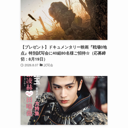
て
【プレゼント】ドキュメンタリー映画『戦場0地
点』特別試写会に40組80名様ご招待☆（応募締
切：8月19日）
2026.8.07
試写会