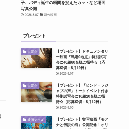
子、バディ誕生の瞬間を捉えたカットなど場面
写真公開
2026.8.07
新作映画
プレゼント
【プレゼント】ドキュメンタリ
試写会
ー映画『戦場0地点』特別試写
会に40組80名様ご招待☆（応
募締切：8月19日）
2026.8.07
【プレゼント】『ヒンド・ラジ
試写会
ャブの声』トークイベント付き
特別試写会に10組20名様ご招
待☆（応募締切：8月12日）
2026.8.05
無
【プレゼント】実写映画『モア
映画グッズ
ナと伝説の海』公開記念！オリ