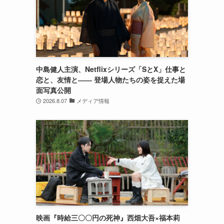
中島健人主演、Netflixシリーズ「SとX」仕事と
恋と、友情と―― 登場人物たちの姿を捉えた場
面写真公開
2026.8.07
メディア情報
映画『時給三〇〇円の死神』西畑大吾×福本莉