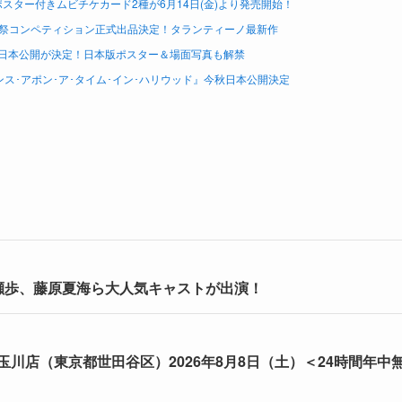
ター付きムビチケカード2種が6月14日(金)より発売開始！
祭コンペティション正式出品決定！タランティーノ最新作
金)日本公開が決定！日本版ポスター＆場面写真も解禁
ス･アポン･ア･タイム･イン･ハリウッド』今秋日本公開決定
瀬歩、藤原夏海ら大人気キャストが出演！
川店（東京都世田谷区）2026年8月8日（土）＜24時間年中