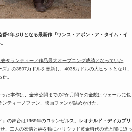
監督4年ぶりとなる最新作『ワンス・アポン・ア・タイム・イ
る。
過去タランティーノ作品最大オープニング成績となっていた
ーズ』の3807万ドルを更新し、4035万ドルの大ヒットとなり、
った。
なった本作は、全米公開までの2か月間その全貌はヴェールに包
ランティーノファン、映画ファンが詰めかけた。
』の舞台は1969年のロサンゼルス。
レオナルド・ディカプリ
させ、二人の友情と絆を軸にハリウッド黄金時代の光と闇に迫