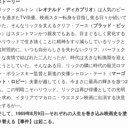
ストーリー
リック・ダルトン（
レオナルド・ディカプリオ
）は人気のピー
クを過ぎたTV俳優。映画スター転身を目指し焦る日々が続いて
いた。そんなリックを支えるクリフ・ブース（
ブラッド・ピッ
ト
）はスタントマンかつ親友でもある。目まぐるしく変化する
ハリウッドで生き抜くことに精神をすり減らしているリックと
は対照的に、いつも自分らしさを失わないクリフ。パーフェク
トな友情で結ばれた二人だったが、時代は大きな転換期を迎え
ようとしていた。そんなある日、リックの隣に時代の寵児ロマ
ン・ポランスキー監督と新進の女優シャロン・テート（
マーゴ
ット・ロビー
）夫妻が越してくる。今まさに最高の輝きを放つ2
人。この明暗こそハリウッド。リックは再び俳優としての光明
を求め、イタリアでマカロニ・ウエスタン映画に出演する決意
をするが―。
そして、1969年8月9日―それぞれの人生を巻き込み映画史を塗
り替える【事件】は起こる。