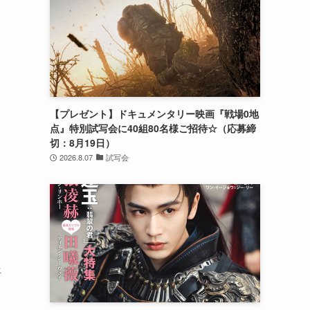
【プレゼント】ドキュメンタリー映画『戦場0地
点』特別試写会に40組80名様ご招待☆（応募締
切：8月19日）
2026.8.07
試写会
語