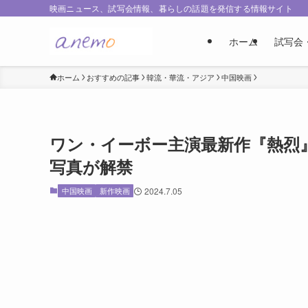
映画ニュース、試写会情報、暮らしの話題を発信する情報サイト
ホーム
試写会
ホーム
おすすめの記事
韓流・華流・アジア
中国映画
ワン・イーボー主演最新作『熱烈
写真が解禁
中国映画
新作映画
2024.7.05