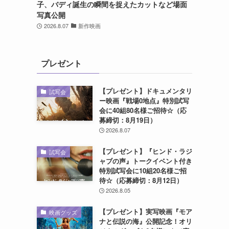
子、バディ誕生の瞬間を捉えたカットなど場面
写真公開
2026.8.07
新作映画
プレゼント
【プレゼント】ドキュメンタリ
試写会
ー映画『戦場0地点』特別試写
会に40組80名様ご招待☆（応
募締切：8月19日）
2026.8.07
【プレゼント】『ヒンド・ラジ
試写会
ャブの声』トークイベント付き
特別試写会に10組20名様ご招
待☆（応募締切：8月12日）
2026.8.05
【プレゼント】実写映画『モア
映画グッズ
ナと伝説の海』公開記念！オリ