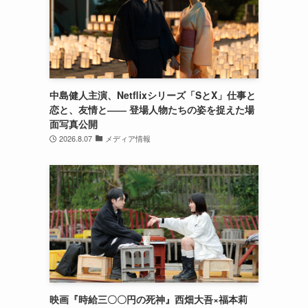
中島健人主演、Netflixシリーズ「SとX」仕事と
恋と、友情と―― 登場人物たちの姿を捉えた場
面写真公開
2026.8.07
メディア情報
映画『時給三〇〇円の死神』西畑大吾×福本莉