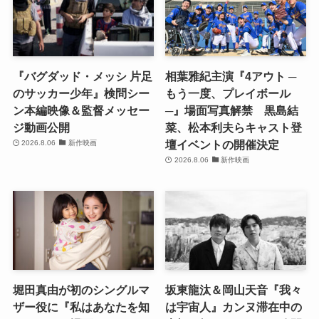
『バグダッド・メッシ 片足
相葉雅紀主演『4アウト ─
のサッカー少年』検問シー
もう一度、プレイボール
ン本編映像＆監督メッセー
─』場面写真解禁 黒島結
ジ動画公開
菜、松本利夫らキャスト登
壇イベントの開催決定
2026.8.06
新作映画
2026.8.06
新作映画
堀田真由が初のシングルマ
坂東龍汰＆岡山天音『我々
ザー役に『私はあなたを知
は宇宙人』カンヌ滞在中の