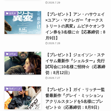
2026.7.29
【プレゼント】アン・ハサウェイ
鑑賞券
×ユアン・マクレガー『オークス
トリートの異変』ムビチケオンラ
イン券を3名様に☆【応募締切：8
月9日】
2026.7.28
【プレゼント】ジェイソン・ステ
試写会
イサム最新作『シェルター』先行
試写会に10名様ご招待☆（応募締
切：8月12日）
2026.7.27
【プレゼント】ガイ・リッチー監
映画グッズ
督最新作『グレイ・ミッション』
アクリルスタンドを5名様にプレ
ゼント☆（応募締切：8月9日）