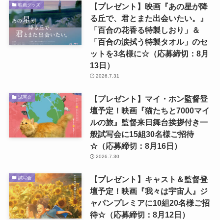
【プレゼント】映画『あの星が降
映画グッズ
る丘で、君とまた出会いたい。』
「百合の花香る特製しおり」＆
「百合の涙拭う特製タオル」のセ
ットを3名様に☆（応募締切：8月
13日）
2026.7.31
【プレゼント】マイ・ホン監督登
試写会
壇予定！映画『猫たちと7000マイ
ルの旅』監督来日舞台挨拶付き一
般試写会に15組30名様ご招待
☆（応募締切：8月16日）
2026.7.30
【プレゼント】キャスト＆監督登
試写会
壇予定！映画『我々は宇宙人』ジ
ャパンプレミアに10組20名様ご招
待☆（応募締切：8月12日）