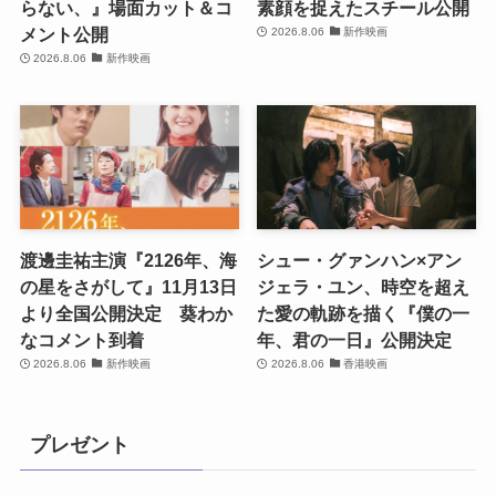
らない、』場面カット＆コ
素顔を捉えたスチール公開
メント公開
2026.8.06
新作映画
2026.8.06
新作映画
渡邊圭祐主演『2126年、海
シュー・グァンハン×アン
の星をさがして』11月13日
ジェラ・ユン、時空を超え
より全国公開決定 葵わか
た愛の軌跡を描く『僕の一
なコメント到着
年、君の一日』公開決定
2026.8.06
新作映画
2026.8.06
香港映画
プレゼント