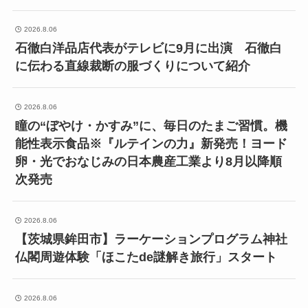
2026.8.06
石徹白洋品店代表がテレビに9月に出演 石徹白
に伝わる直線裁断の服づくりについて紹介
2026.8.06
瞳の“ぼやけ・かすみ”に、毎日のたまご習慣。機
能性表示食品※『ルテインの力』新発売！ヨード
卵・光でおなじみの日本農産工業より8月以降順
次発売
2026.8.06
【茨城県鉾田市】ラーケーションプログラム神社
仏閣周遊体験「ほこたde謎解き旅行」スタート
2026.8.06