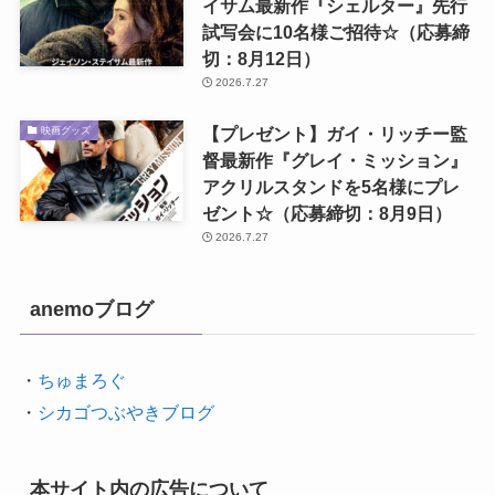
イサム最新作『シェルター』先行
試写会に10名様ご招待☆（応募締
切：8月12日）
2026.7.27
【プレゼント】ガイ・リッチー監
映画グッズ
督最新作『グレイ・ミッション』
アクリルスタンドを5名様にプレ
ゼント☆（応募締切：8月9日）
2026.7.27
anemoブログ
・
ちゅまろぐ
・
シカゴつぶやきブログ
本サイト内の広告について