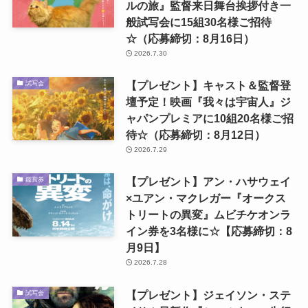
ルの旅』監督来日舞台挨拶付き一
般試写会に15組30名様ご招待
☆（応募締切：8月16日）
2026.7.30
【プレゼント】キャスト＆監督登
試写会
壇予定！映画『我々は宇宙人』ジ
ャパンプレミアに10組20名様ご招
待☆（応募締切：8月12日）
2026.7.29
【プレゼント】アン・ハサウェイ
鑑賞券
×ユアン・マクレガー『オークス
トリートの異変』ムビチケオンラ
イン券を3名様に☆【応募締切：8
月9日】
2026.7.28
【プレゼント】ジェイソン・ステ
試写会