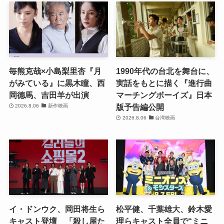
毎熊克哉×小島梨里杏『月
1990年代の台北を舞台に、
がみている』に黒木瞳、西
実話をもとに描く『進行曲
岡德馬、吉田羊が出演
マーチングボーイズ』日本
版予告編公開
2026.8.06
新作映画
2026.8.06
台湾映画
イ・ドンウク、岡田将生ら
松平健、千葉雄大、鈴木愛
キャスト登壇 「殺し屋た
理らキャスト全員で“ミニ