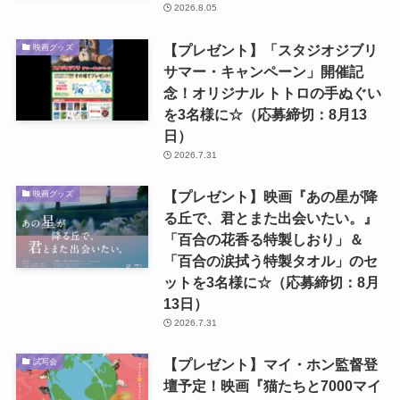
2026.8.05
【プレゼント】「スタジオジブリ
映画グッズ
サマー・キャンペーン」開催記
念！オリジナル トトロの手ぬぐい
を3名様に☆（応募締切：8月13
日）
2026.7.31
【プレゼント】映画『あの星が降
映画グッズ
る丘で、君とまた出会いたい。』
「百合の花香る特製しおり」＆
「百合の涙拭う特製タオル」のセ
ットを3名様に☆（応募締切：8月
13日）
2026.7.31
【プレゼント】マイ・ホン監督登
試写会
壇予定！映画『猫たちと7000マイ