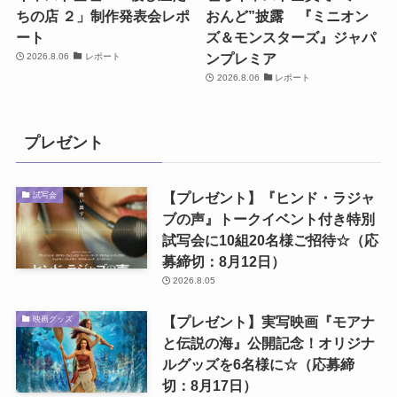
ちの店 ２」制作発表会レポ
おんど”披露 『ミニオン
ート
ズ＆モンスターズ』ジャパ
ンプレミア
2026.8.06
レポート
2026.8.06
レポート
プレゼント
【プレゼント】『ヒンド・ラジャ
試写会
ブの声』トークイベント付き特別
試写会に10組20名様ご招待☆（応
募締切：8月12日）
2026.8.05
【プレゼント】実写映画『モアナ
映画グッズ
と伝説の海』公開記念！オリジナ
ルグッズを6名様に☆（応募締
切：8月17日）