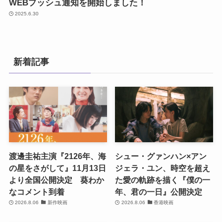
WEBプッシュ通知を開始しました！
2025.6.30
新着記事
渡邊圭祐主演『2126年、海
シュー・グァンハン×アン
の星をさがして』11月13日
ジェラ・ユン、時空を超え
より全国公開決定 葵わか
た愛の軌跡を描く『僕の一
なコメント到着
年、君の一日』公開決定
2026.8.06
新作映画
2026.8.06
香港映画