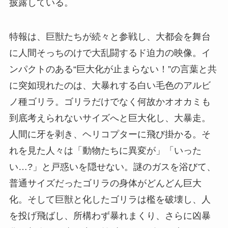
披露している。
特報は、巨獣たちが続々と参戦し、大都会を舞台
に人間そっちのけで大乱闘するド迫力の映像。イ
ンパクトのある“巨大化が止まらない！”の言葉と共
に突如現れたのは、大暴れする白い毛色のアルビ
ノ種ゴリラ。ゴリラだけでなく何故かオオカミも
到底考えられないサイズへと巨大化し、大暴走。
人間に牙を剥き、ヘリコプターに飛び掛かる。そ
れを見た人々は「動物たちに異変が」「いった
い…?」と戸惑いを隠せない。謎のガスを浴びて、
普通サイズだったゴリラの身体がどんどん巨大
化。そして巨獣と化したゴリラは檻を破壊し、人
を投げ飛ばし、所構わず暴れまくり、さらに凶暴