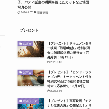
子、バディ誕生の瞬間を捉えたカットなど場面
写真公開
2026.8.07
新作映画
プレゼント
【プレゼント】ドキュメンタリ
試写会
ギ
ー映画『戦場0地点』特別試写
会に40組80名様ご招待☆（応
募締切：8月19日）
2026.8.07
【プレゼント】『ヒンド・ラジ
試写会
ャブの声』トークイベント付き
特別試写会に10組20名様ご招
待☆（応募締切：8月12日）
2026.8.05
【プレゼント】実写映画『モア
映画グッズ
ナと伝説の海』公開記念！オリ