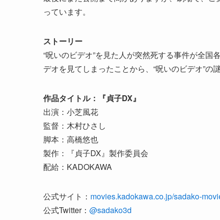
っています。
ストーリー
“呪いのビデオ”を見た人が突然死する事件が全国各
デオを見てしまったことから、“呪いのビデオ”の
作品タイトル：『貞子DX』
出演：小芝風花
監督：木村ひさし
脚本：高橋悠也
製作：『貞子DX』製作委員会
配給：KADOKAWA
公式サイト：
movies.kadokawa.co.jp/sadako-movi
公式Twitter：
@sadako3d