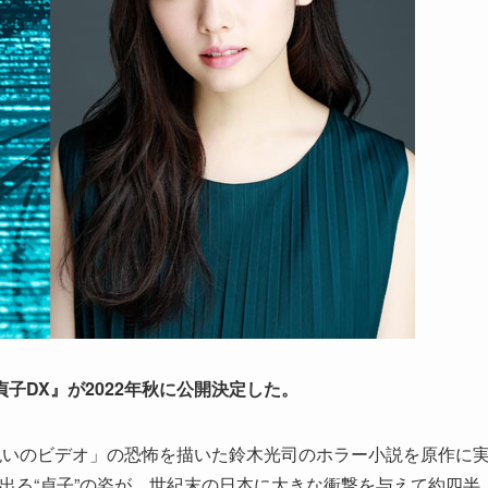
子DX』が2022年秋に公開決定した。
呪いのビデオ」の恐怖を描いた鈴木光司のホラー小説を原作に
い出る“貞子”の姿が、世紀末の日本に大きな衝撃を与えて約四半