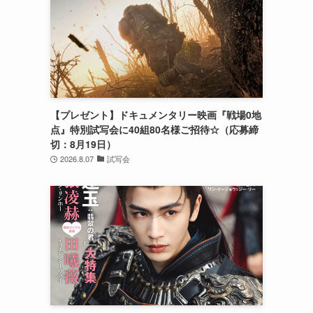
【プレゼント】ドキュメンタリー映画『戦場0地
点』特別試写会に40組80名様ご招待☆（応募締
切：8月19日）
2026.8.07
試写会