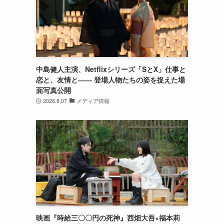
中島健人主演、Netflixシリーズ「SとX」仕事と
恋と、友情と―― 登場人物たちの姿を捉えた場
面写真公開
2026.8.07
メディア情報
映画『時給三〇〇円の死神』西畑大吾×福本莉