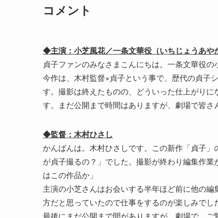
コメント
◆主演：小芝風花／一条文華役（いちじょうあや
貞子ファンのみなさまこんにちは。一条文華役の
今作は、木村監督×貞子という事で、歴代の貞子
す。撮影は終えたものの、どういった仕上がりに
す。まだ公開まで時間はありますが、劇場で皆さ
◆監督：木村ひさし
かんばんは。木村ひさしです。この新作「貞子」
が貞子撮るの？」でした。撮影が終わり編集作業
はこの作品か」
主演の小芝さんはお会いする半年ほど前に他の編
方だと思っていたので仕事をするのが楽しみでし
最後にまだ公開まで間がありますが、劇場で、ご