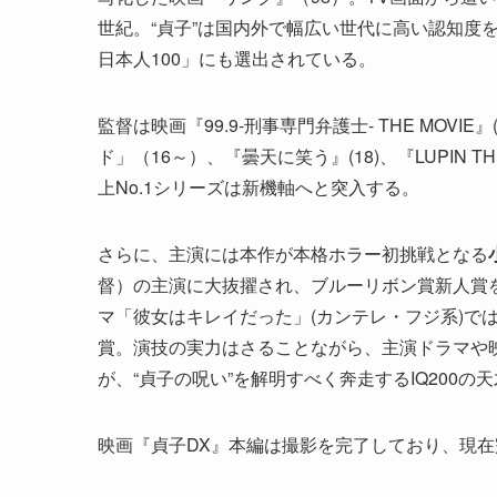
世紀。“貞子”は国内外で幅広い世代に高い認知度
日本人100」にも選出されている。
監督は映画『99.9-刑事専門弁護士- THE MOVIE』
ド」（16～）、『曇天に笑う』(18)、『LUPIN TH
上No.1シリーズは新機軸へと突入する。
さらに、主演には本作が本格ホラー初挑戦となる
督）の主演に大抜擢され、ブルーリボン賞新人賞を
マ「彼女はキレイだった」(カンテレ・フジ系)で
賞。演技の実力はさることながら、主演ドラマや
が、“貞子の呪い”を解明すべく奔走するIQ200
映画『貞子DX』本編は撮影を完了しており、現在