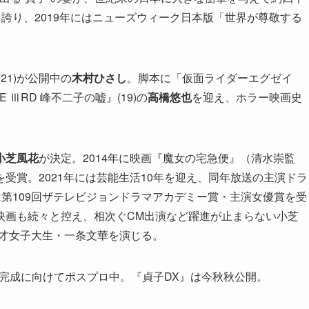
を誇り、2019年にはニューズウィーク日本版「世界が尊敬する
(21)が公開中の
木村ひさし
。脚本に「仮面ライダーエグゼイ
E ⅢRD 峰不二子の嘘』(19)の
高橋悠也
を迎え、ホラー映画史
小芝風花
が決定。2014年に映画『魔女の宅急便』（清水崇監
受賞。2021年には芸能生活10年を迎え、同年放送の主演ドラ
は第109回ザテレビジョンドラマアカデミー賞・主演女優賞を受
映画も続々と控え、相次ぐCM出演など躍進が止まらない小芝
の天才女子大生・一条文華を演じる。
完成に向けてポスプロ中。『貞子DX』は今秋秋公開。