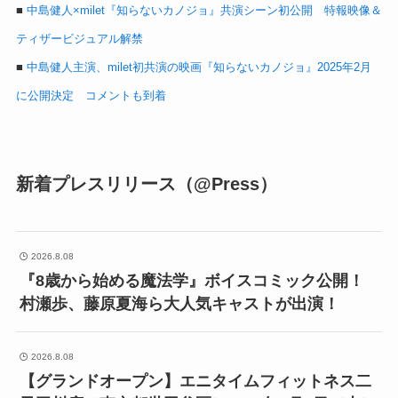
■
中島健人×milet『知らないカノジョ』共演シーン初公開 特報映像＆
ティザービジュアル解禁
■
中島健人主演、milet初共演の映画『知らないカノジョ』2025年2月
に公開決定 コメントも到着
新着プレスリリース（@Press）
2026.8.08
『8歳から始める魔法学』ボイスコミック公開！
村瀬歩、藤原夏海ら大人気キャストが出演！
2026.8.08
【グランドオープン】エニタイムフィットネス二