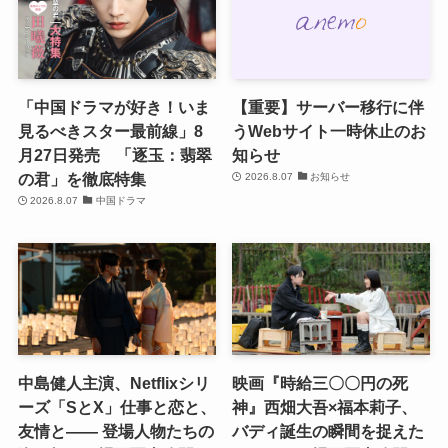
「中国ドラマが好き！いま
【重要】サーバー移行に伴
見るべきスター最前線」8
うWebサイト一時休止のお
月27日発売 「逐玉：翡翠
知らせ
の君」を徹底特集
2026.8.07
お知らせ
2026.8.07
中国ドラマ
中島健人主演、Netflixシリ
映画『時給三〇〇円の死
ーズ「SとX」仕事と恋と、
神』西畑大吾×福本莉子、
友情と―― 登場人物たちの
バディ誕生の瞬間を捉えた