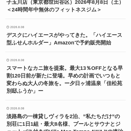
子玉川店（東京都世田谷区）2026年8月8日（土）
＜24時間年中無休のフィットネスジム＞
2026.8.08
デスクにハイエースがやってきた。「ハイエース
型ふせんホルダー」Amazonで予約販売開始
2026.8.08
スマートなカニ旅を提案。最大13％OFFとなる早
割120日前が新たに登場。早めの計画でいつもと
変わらぬ大人の冬旅を。ー夕日ヶ浦温泉「佳松苑
別邸ふうか」ー
2026.8.08
淡路島の一棟貸しヴィラを2泊、”私たちだけ”の
別荘に1日1組・最大8名様、プールとサウナとジ