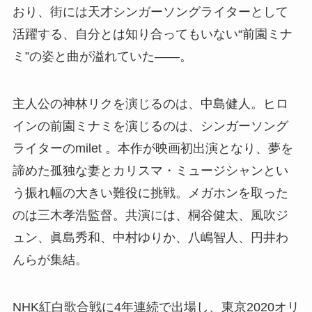
おり、街には天才シンガーソングライターとして
活躍する、自分とは知り合ってもいない“前園ミナ
ミ”の姿と曲が溢れていた――。
主人公の神林リクを演じるのは、中島健人。ヒロ
インの前園ミナミを演じるのは、シンガーソング
ライターのmilet 。本作が映画初出演となり、夢を
諦めた孤独な妻とカリスマ・ミュージシャンとい
う振れ幅の大きい難役に挑戦。メガホンを取った
のは三木孝浩監督。共演には、桐谷健太、風吹ジ
ュン、眞島秀和、中村ゆりか、八嶋智人、円井わ
んらが集結。
NHK紅白歌合戦に4年連続で出場し、東京2020オリ