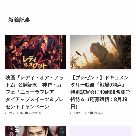
新着記事
映画『レディ・オア・ノッ
【プレゼント】ドキュメン
ト2』公開記念 神戸・カ
タリー映画『戦場0地点』
フェ「ニューラフレア」
特別試写会に40組80名様ご
タイアップスイーツ＆プレ
招待☆（応募締切：8月19
ゼントキャンペーン
日）
2026.8.07
新作映画
2026.8.07
試写会