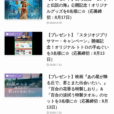
と伝説の海』公開記念！オリジナ
ルグッズを6名様に☆（応募締
切：8月17日）
2026.8.05
【プレゼント】「スタジオジブリ
映画グッズ
サマー・キャンペーン」開催記
念！オリジナル トトロの手ぬぐい
を3名様に☆（応募締切：8月13
日）
2026.7.31
【プレゼント】映画『あの星が降
映画グッズ
る丘で、君とまた出会いたい。』
「百合の花香る特製しおり」＆
「百合の涙拭う特製タオル」のセ
ットを3名様に☆（応募締切：8月
13日）
2026.7.31