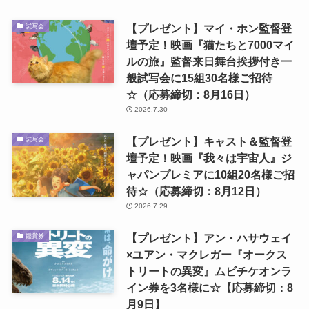
【プレゼント】マイ・ホン監督登
試写会
壇予定！映画『猫たちと7000マイ
ルの旅』監督来日舞台挨拶付き一
般試写会に15組30名様ご招待
☆（応募締切：8月16日）
2026.7.30
【プレゼント】キャスト＆監督登
試写会
壇予定！映画『我々は宇宙人』ジ
ャパンプレミアに10組20名様ご招
待☆（応募締切：8月12日）
2026.7.29
【プレゼント】アン・ハサウェイ
鑑賞券
×ユアン・マクレガー『オークス
トリートの異変』ムビチケオンラ
イン券を3名様に☆【応募締切：8
月9日】