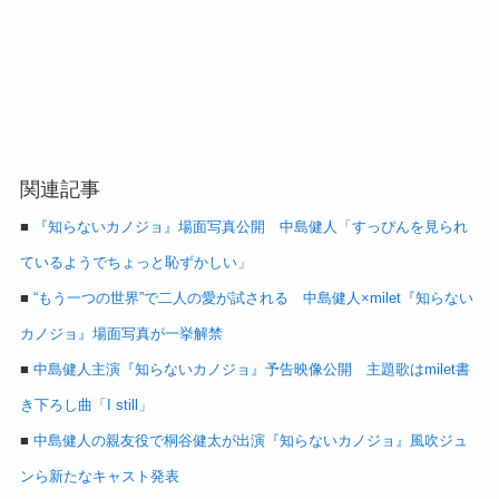
関連記事
■
『知らないカノジョ』場面写真公開 中島健人「すっぴんを見られ
ているようでちょっと恥ずかしい」
■
“もう一つの世界”で二人の愛が試される 中島健人×milet『知らない
カノジョ』場面写真が一挙解禁
■
中島健人主演『知らないカノジョ』予告映像公開 主題歌はmilet書
き下ろし曲「I still」
■
中島健人の親友役で桐谷健太が出演『知らないカノジョ』風吹ジュ
ンら新たなキャスト発表