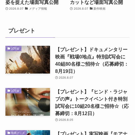
姿を捉えた場面写真公開
カットなど場面写真公開
2026.8.07
メディア情報
2026.8.07
新作映画
プレゼント
【プレゼント】ドキュメンタリー
試写会
映画『戦場0地点』特別試写会に
40組80名様ご招待☆（応募締切：
8月19日）
2026.8.07
【プレゼント】『ヒンド・ラジャ
試写会
ブの声』トークイベント付き特別
試写会に10組20名様ご招待☆（応
募締切：8月12日）
2026.8.05
【プレゼント】実写映画『モアナ
映画グッズ