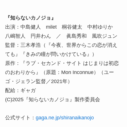
『知らないカノジョ』
出演：中島健人 milet 桐谷健太 中村ゆりか
八嶋智人 円井わん ／ 眞島秀和 風吹ジュン
監督：三木孝浩（『今夜、世界からこの恋が消え
ても』『きみの瞳が問いかけている』）
原作：『ラブ・セカンド・サイト はじまりは初恋
のおわりから』（原題：Mon Inconnue）（ユー
ゴ・ジェラン監督／2021年）
配給：ギャガ
(C)2025『知らないカノジョ』製作委員会
公式サイト：
gaga.ne.jp/shiranaikanojo