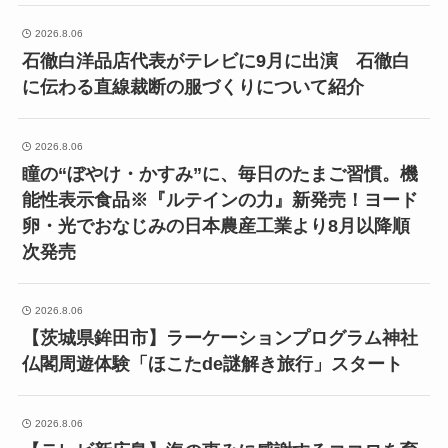
2026.8.06
石徹白洋品店代表がテレビに9月に出演 石徹白
に伝わる直線裁断の服づくりについて紹介
2026.8.06
瞳の“ぼやけ・かすみ”に、毎日のたまご習慣。機
能性表示食品※『ルテインの力』新発売！ヨード
卵・光でおなじみの日本農産工業より8月以降順
次発売
2026.8.06
【茨城県鉾田市】ラーケーションプログラム神社
仏閣周遊体験「ほこたde謎解き旅行」スタート
2026.8.06