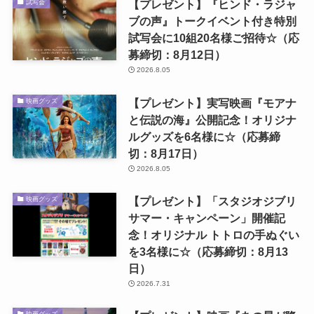
【プレゼント】『ヒンド・ラジャ
試写会
ブの声』トークイベント付き特別
試写会に10組20名様ご招待☆（応
募締切：8月12日）
2026.8.05
【プレゼント】実写映画『モアナ
映画グッズ
と伝説の海』公開記念！オリジナ
ルグッズを6名様に☆（応募締
切：8月17日）
2026.8.05
【プレゼント】「スタジオジブリ
映画グッズ
サマー・キャンペーン」開催記
念！オリジナル トトロの手ぬぐい
を3名様に☆（応募締切：8月13
日）
2026.7.31
映画グッズ