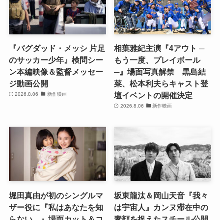
『バグダッド・メッシ 片足
相葉雅紀主演『4アウト ─
のサッカー少年』検問シー
もう一度、プレイボール
ン本編映像＆監督メッセー
─』場面写真解禁 黒島結
ジ動画公開
菜、松本利夫らキャスト登
壇イベントの開催決定
2026.8.06
新作映画
2026.8.06
新作映画
堀田真由が初のシングルマ
坂東龍汰＆岡山天音『我々
ザー役に『私はあなたを知
は宇宙人』カンヌ滞在中の
らない、』場面カット＆コ
素顔を捉えたスチール公開