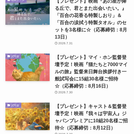
【プレゼント】映画『あの星が降
る丘で、君とまた出会いたい。』
「百合の花香る特製しおり」＆
「百合の涙拭う特製タオル」のセ
ットを3名様に☆（応募締切：8月
13日）
2026.7.31
【プレゼント】マイ・ホン監督登
試写会
壇予定！映画『猫たちと7000マイ
ルの旅』監督来日舞台挨拶付き一
般試写会に15組30名様ご招待
☆（応募締切：8月16日）
2026.7.30
【プレゼント】キャスト＆監督登
試写会
壇予定！映画『我々は宇宙人』ジ
ャパンプレミアに10組20名様ご招
待☆（応募締切：8月12日）