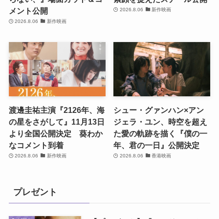
メント公開
2026.8.06
新作映画
2026.8.06
新作映画
渡邊圭祐主演『2126年、海
シュー・グァンハン×アン
の星をさがして』11月13日
ジェラ・ユン、時空を超え
より全国公開決定 葵わか
た愛の軌跡を描く『僕の一
なコメント到着
年、君の一日』公開決定
2026.8.06
新作映画
2026.8.06
香港映画
プレゼント