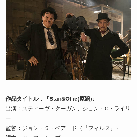
作品タイトル：『Stan&Ollie(原題)』
出演：スティーヴ・クーガン、ジョン・C・ライリ
ー
監督：ジョン・Ｓ・ベアード（『フィルス』）