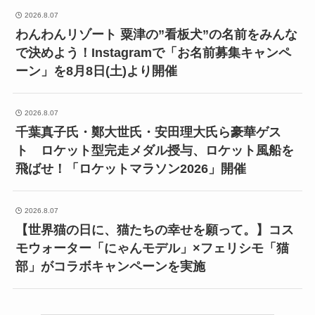
2026.8.07
わんわんリゾート 粟津の”看板犬”の名前をみんな
で決めよう！Instagramで「お名前募集キャンペ
ーン」を8月8日(土)より開催
2026.8.07
千葉真子氏・鄭大世氏・安田理大氏ら豪華ゲス
ト ロケット型完走メダル授与、ロケット風船を
飛ばせ！「ロケットマラソン2026」開催
2026.8.07
【世界猫の日に、猫たちの幸せを願って。】コス
モウォーター「にゃんモデル」×フェリシモ「猫
部」がコラボキャンペーンを実施