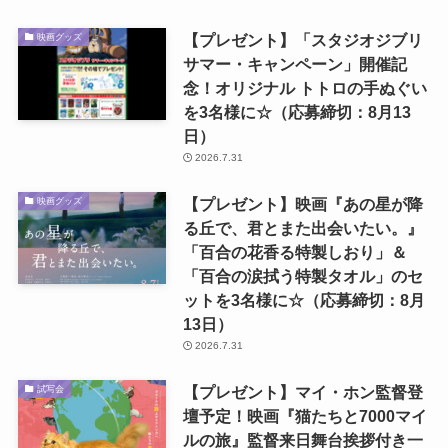
【プレゼント】「スタジオジブリ
映画グッズ
サマー・キャンペーン」開催記
念！オリジナル トトロの手ぬぐい
を3名様に☆（応募締切：8月13
日）
2026.7.31
【プレゼント】映画『あの星が降
映画グッズ
る丘で、君とまた出会いたい。』
「百合の花香る特製しおり」＆
「百合の涙拭う特製タオル」のセ
ットを3名様に☆（応募締切：8月
13日）
2026.7.31
【プレゼント】マイ・ホン監督登
試写会
壇予定！映画『猫たちと7000マイ
ルの旅』監督来日舞台挨拶付き一