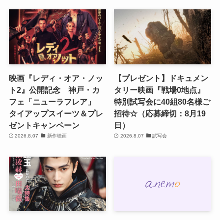
映画『レディ・オア・ノッ
【プレゼント】ドキュメン
ト2』公開記念 神戸・カ
タリー映画『戦場0地点』
フェ「ニューラフレア」
特別試写会に40組80名様ご
タイアップスイーツ＆プレ
招待☆（応募締切：8月19
ゼントキャンペーン
日）
2026.8.07
新作映画
2026.8.07
試写会