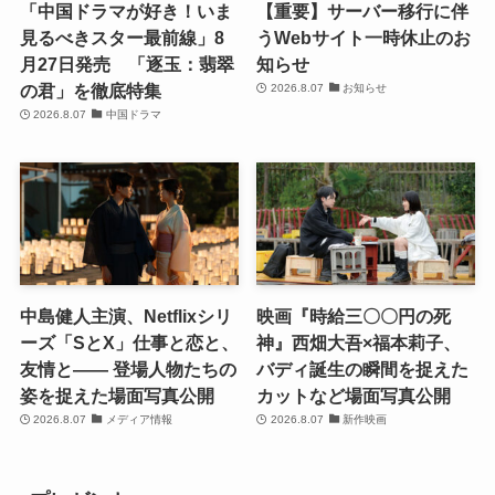
「中国ドラマが好き！いま
【重要】サーバー移行に伴
見るべきスター最前線」8
うWebサイト一時休止のお
月27日発売 「逐玉：翡翠
知らせ
の君」を徹底特集
2026.8.07
お知らせ
2026.8.07
中国ドラマ
中島健人主演、Netflixシリ
映画『時給三〇〇円の死
ーズ「SとX」仕事と恋と、
神』西畑大吾×福本莉子、
友情と―― 登場人物たちの
バディ誕生の瞬間を捉えた
姿を捉えた場面写真公開
カットなど場面写真公開
2026.8.07
メディア情報
2026.8.07
新作映画