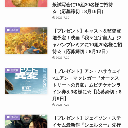
般試写会に15組30名様ご招待
☆（応募締切：8月16日）
2026.7.30
【プレゼント】キャスト＆監督登
試写会
壇予定！映画『我々は宇宙人』ジ
ャパンプレミアに10組20名様ご招
待☆（応募締切：8月12日）
2026.7.29
【プレゼント】アン・ハサウェイ
鑑賞券
×ユアン・マクレガー『オークス
トリートの異変』ムビチケオンラ
イン券を3名様に☆【応募締切：8
月9日】
2026.7.28
【プレゼント】ジェイソン・ステ
試写会
イサム最新作『シェルター』先行