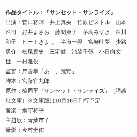
作品タイトル：『サンセット・サンライズ』
出演：菅田将暉 井上真央 竹原ピストル 山本
浩司 好井まさお 藤間爽子 茅島みずき 白川
和子 ビートきよし 半海一晃 宮崎吐夢 少路
勇介 松尾貴史 三宅健 池脇千鶴 小日向文
世 中村雅俊
監督：岸善幸『あゝ、荒野』
脚本：宮藤官九郎
原作：楡周平『サンセット・サンライズ』（講談
社文庫）※文庫版は10月16日刊行予定
音楽：網守将平
主題歌：青葉市子
撮影：今村圭佑