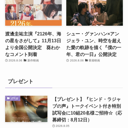
渡邊圭祐主演『2126年、海
シュー・グァンハン×アン
の星をさがして』11月13日
ジェラ・ユン、時空を超え
より全国公開決定 葵わか
た愛の軌跡を描く『僕の一
なコメント到着
年、君の一日』公開決定
2026.8.06
新作映画
2026.8.06
香港映画
プレゼント
【プレゼント】『ヒンド・ラジャ
試写会
ブの声』トークイベント付き特別
試写会に10組20名様ご招待☆（応
募締切：8月12日）
2026.8.05