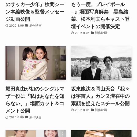
のサッカー少年』検問シー
もう一度、プレイボール
ン本編映像＆監督メッセー
─』場面写真解禁 黒島結
ジ動画公開
菜、松本利夫らキャスト登
壇イベントの開催決定
2026.8.06
新作映画
2026.8.06
新作映画
堀田真由が初のシングルマ
坂東龍汰＆岡山天音『我々
ザー役に『私はあなたを知
は宇宙人』カンヌ滞在中の
らない、』場面カット＆コ
素顔を捉えたスチール公開
メント公開
2026.8.06
新作映画
2026.8.06
新作映画