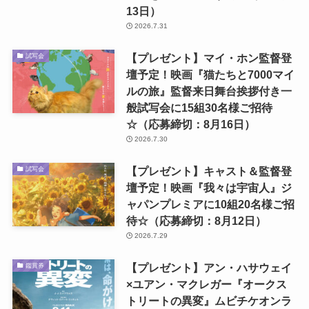
13日）
2026.7.31
【プレゼント】マイ・ホン監督登
試写会
壇予定！映画『猫たちと7000マイ
ルの旅』監督来日舞台挨拶付き一
般試写会に15組30名様ご招待
☆（応募締切：8月16日）
2026.7.30
【プレゼント】キャスト＆監督登
試写会
壇予定！映画『我々は宇宙人』ジ
ャパンプレミアに10組20名様ご招
待☆（応募締切：8月12日）
2026.7.29
【プレゼント】アン・ハサウェイ
鑑賞券
×ユアン・マクレガー『オークス
トリートの異変』ムビチケオンラ