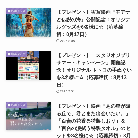
【プレゼント】実写映画『モアナ
映画グッズ
と伝説の海』公開記念！オリジナ
ルグッズを6名様に☆（応募締
切：8月17日）
2026.8.05
【プレゼント】「スタジオジブリ
映画グッズ
サマー・キャンペーン」開催記
念！オリジナル トトロの手ぬぐい
を3名様に☆（応募締切：8月13
日）
2026.7.31
【プレゼント】映画『あの星が降
映画グッズ
る丘で、君とまた出会いたい。』
「百合の花香る特製しおり」＆
「百合の涙拭う特製タオル」のセ
ットを3名様に☆（応募締切：8月