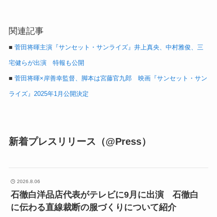
関連記事
■
菅田将暉主演『サンセット・サンライズ』井上真央、中村雅俊、三
宅健らが出演 特報も公開
■
菅田将暉×岸善幸監督、脚本は宮藤官九郎 映画『サンセット・サン
ライズ』2025年1月公開決定
新着プレスリリース（@Press）
2026.8.06
石徹白洋品店代表がテレビに9月に出演 石徹白
に伝わる直線裁断の服づくりについて紹介