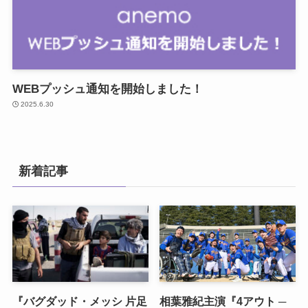
WEBプッシュ通知を開始しました！
2025.6.30
新着記事
『バグダッド・メッシ 片足
相葉雅紀主演『4アウト ─