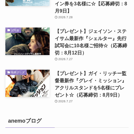
イン券を3名様に☆【応募締切：8
月9日】
2026.7.28
【プレゼント】ジェイソン・ステ
試写会
イサム最新作『シェルター』先行
試写会に10名様ご招待☆（応募締
切：8月12日）
2026.7.27
【プレゼント】ガイ・リッチー監
映画グッズ
督最新作『グレイ・ミッション』
アクリルスタンドを5名様にプレ
ゼント☆（応募締切：8月9日）
2026.7.27
anemoブログ