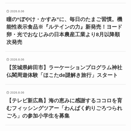
2026.8.06
瞳の“ぼやけ・かすみ”に、毎日のたまご習慣。機
能性表示食品※『ルテインの力』新発売！ヨード
卵・光でおなじみの日本農産工業より8月以降順
次発売
2026.8.06
【茨城県鉾田市】ラーケーションプログラム神社
仏閣周遊体験「ほこたde謎解き旅行」スタート
2026.8.06
【テレビ新広島】海の恵みに感謝するココロを育
むフィッシングツアー「わんぱく釣りごろつられ
ごろ」の参加小学生を募集