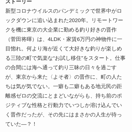
ストーリー
新型コロナウイルスのパンデミックで世界中がロ
ックダウンに追い込まれた2020年。リモートワー
クを機に東京の大企業に勤める釣り好きの晋作
（菅田将暉）は、4LDK・家賃6万円の神物件に一
目惚れ。何より海が近くて大好きな釣りが楽しめ
る三陸の町で気楽な“お試し移住”をスタート。仕事
の合間には海へ通って釣り三昧の日々を過ごす
が、東京から来た〈よそ者〉の晋作に、町の人た
ちは気が気でない。一癖も二癖もある地元民の距
離感ゼロの交流にとまどいながらも、持ち前のポ
ジティブな性格と行動力でいつしか溶け込んでい
く晋作だったが、その先にはまさかの人生が待っ
ていた―？！