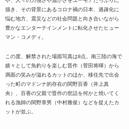
や、人々の力強さや温かさをユーモアたっぷりに
描き、その背景にあるコロナ禍の日本、過疎化に
悩む地方、震災などの社会問題と向き合いながら
豊かなエンターテインメントに転化させたヒュー
マン・コメディ。
この度、解禁された場面写真は8点。南三陸の海で
嬉々として魚釣りを楽しむ晋作（菅田将暉）から
満面の笑みが溢れるカットのほか、移住先で出会
った町のマドンナ的存在の関野百香（井上真
央）、百香の父親で晋作の世話を何かと焼いてく
れる漁師の関野章男（中村雅俊）などを捉えたカ
ットが並ぶ。