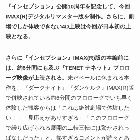
『インセプション』公開10周年を記念して、今回
IMAX(R)デジタルリマスター版を制作。さらに、劇
場でしか体験できない4D上映は今回が日本初の上
映となる
。
さらに『インセプション』IMAX(R)版の本編前に
は、約6分間にも及ぶ『TENET テネット』プロロ
ーグ映像が上映される
。
未だベールに包まれる本
作を、『ダークナイト』『ダンケルク』IMAX(R)版
で併映されている約6分間のプロローグでいち早く
体験した観客からは「これは絶対劇場で体験した
い！」「見応えがありすぎる」「このプロローグ
で繰り広げられる展開の二転三転には驚かされっ
ぱなしだった」と、熱すぎるコメントが続々とあ