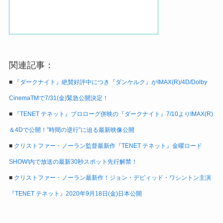
関連記事：
■
『ダークナイト』絶賛好評中につき『ダンケルク』がIMAX(R)/4D/Dolby
CinemaTMで7/31(金)緊急公開決定！
■
『TENET テネット』プロローグ併映の『ダークナイト』7/10よりIMAX(R)
＆4Dで公開！”時間の逆行”に迫る最新映像公開
■
クリストファー・ノーラン監督最新作『TENET テネット』金曜ロード
SHOW!内で放送の最新30秒スポット先行解禁！
■
クリストファー・ノーラン最新作！ジョン・デビィッド・ワシントン主演
『TENET テネット』2020年9月18日(金)日本公開