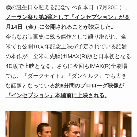
歳の誕生日を迎える記念すべき本日（7月30日）、
ノーラン祭り第3弾として『インセプション』が８
月14日（金）に公開されることが決定した
。
今もなお映画史に残る傑作として語り継がれ、全
米でも公開10周年記念上映が予定されている話題
の本作が、全米に先駆けIMAX(R)版と日本初となる
4D版で上映となる。さらに今回もIMAX(R)全劇場
では、『ダークナイト』『ダンケルク』でも大き
な話題となっている
約6分間のプロローグ映像が
『インセプション』本編前に上映される
。