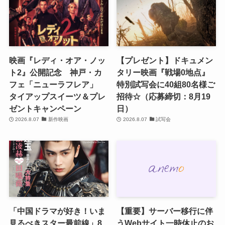
映画『レディ・オア・ノッ
【プレゼント】ドキュメン
ト2』公開記念 神戸・カ
タリー映画『戦場0地点』
フェ「ニューラフレア」
特別試写会に40組80名様ご
タイアップスイーツ＆プレ
招待☆（応募締切：8月19
ゼントキャンペーン
日）
2026.8.07
新作映画
2026.8.07
試写会
「中国ドラマが好き！いま
【重要】サーバー移行に伴
見るべきスター最前線」8
うWebサイト一時休止のお