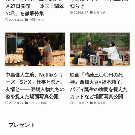
月27日発売 「逐玉：翡翠
知らせ
の君」を徹底特集
2026.8.07
お知らせ
2026.8.07
中国ドラマ
中島健人主演、Netflixシリ
映画『時給三〇〇円の死
ーズ「SとX」仕事と恋と、
神』西畑大吾×福本莉子、
友情と―― 登場人物たちの
バディ誕生の瞬間を捉えた
姿を捉えた場面写真公開
カットなど場面写真公開
2026.8.07
メディア情報
2026.8.07
新作映画
プレゼント