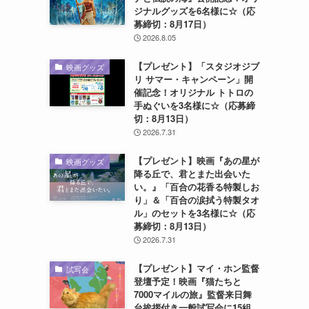
ジナルグッズを6名様に☆（応
募締切：8月17日）
2026.8.05
【プレゼント】「スタジオジブ
映画グッズ
リ サマー・キャンペーン」開
催記念！オリジナル トトロの
手ぬぐいを3名様に☆（応募締
切：8月13日）
2026.7.31
【プレゼント】映画『あの星が
映画グッズ
降る丘で、君とまた出会いた
い。』「百合の花香る特製しお
り」＆「百合の涙拭う特製タオ
ル」のセットを3名様に☆（応
募締切：8月13日）
2026.7.31
【プレゼント】マイ・ホン監督
試写会
登壇予定！映画『猫たちと
7000マイルの旅』監督来日舞
台挨拶付き一般試写会に15組