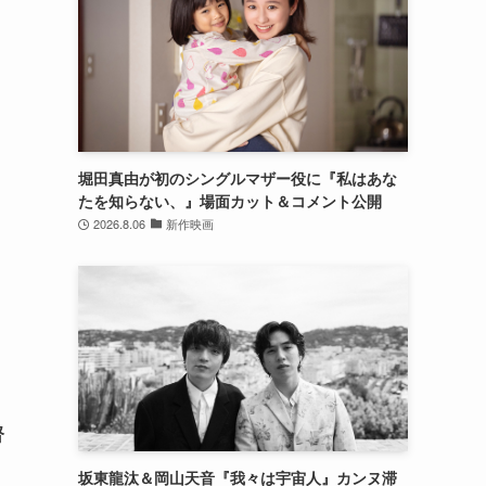
堀田真由が初のシングルマザー役に『私はあな
たを知らない、』場面カット＆コメント公開
2026.8.06
新作映画
督
坂東龍汰＆岡山天音『我々は宇宙人』カンヌ滞