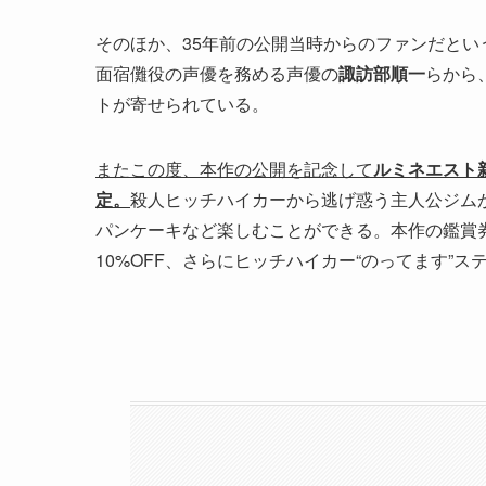
そのほか、35年前の公開当時からのファンだとい
面宿儺役の声優を務める声優の
諏訪部順一
らから
トが寄せられている。
またこの度、本作の公開を記念して
ルミネエスト新
定。
殺人ヒッチハイカーから逃げ惑う主人公ジム
パンケーキなど楽しむことができる。本作の鑑賞
10%OFF、さらにヒッチハイカー“のってます”