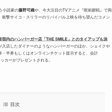
う小説家の
藤野可織
や、今大注目のTVアニメ『呪術廻戦』で両
、衝撃サイコ・スリラーのリバイバル上映を待ち望んだコメン
宿内のハンバーガー店「THE SMILE」とのタイアップも決
が入店したダイナーのようなハンバーガーのほか、シェイクや
券・半券もしくはオンラインチケット提示すると、会計
ステッカーがプレゼントされる。
目次