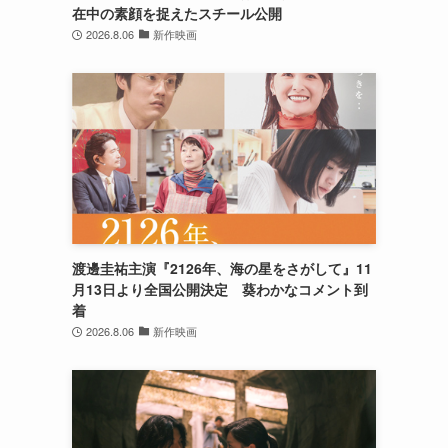
在中の素顔を捉えたスチール公開
2026.8.06
新作映画
渡邊圭祐主演『2126年、海の星をさがして』11
月13日より全国公開決定 葵わかなコメント到
着
2026.8.06
新作映画