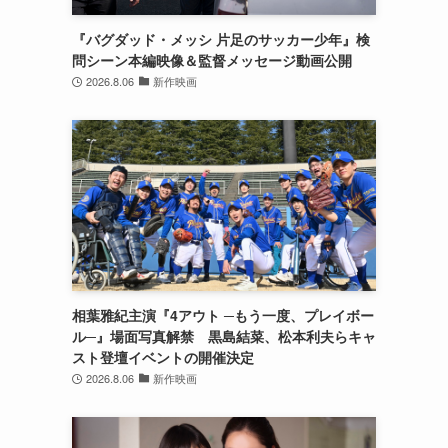
『バグダッド・メッシ 片足のサッカー少年』検
問シーン本編映像＆監督メッセージ動画公開
2026.8.06
新作映画
相葉雅紀主演『4アウト ─もう一度、プレイボー
ル─』場面写真解禁 黒島結菜、松本利夫らキャ
スト登壇イベントの開催決定
2026.8.06
新作映画