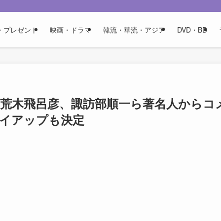
・プレゼント
映画・ドラマ
韓流・華流・アジア
DVD・BD
』荒木飛呂彦、諏訪部順一ら著名人からコ
のタイアップも決定