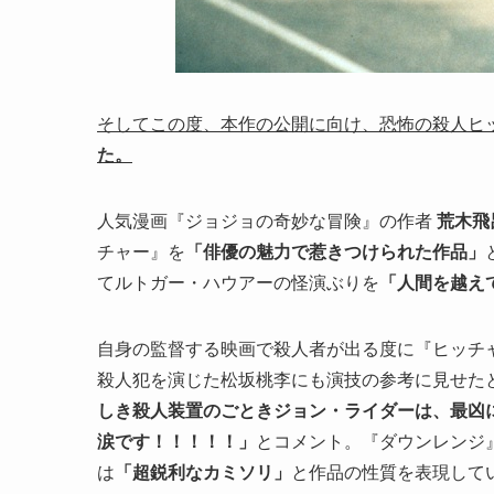
そしてこの度、本作の公開に向け、恐怖の殺人ヒ
た。
人気漫画『ジョジョの奇妙な冒険』の作者
荒木飛
チャー』を
「俳優の魅力で惹きつけられた作品」
てルトガー・ハウアーの怪演ぶりを
「人間を越え
自身の監督する映画で殺人者が出る度に『ヒッチ
殺人犯を演じた松坂桃李にも演技の参考に見せた
しき殺人装置のごときジョン・ライダーは、最凶
涙です！！！！！」
とコメント。『ダウンレンジ』
は
「超鋭利なカミソリ」
と作品の性質を表現して