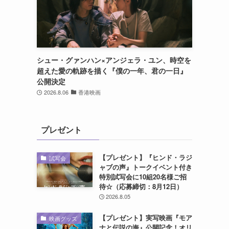
シュー・グァンハン×アンジェラ・ユン、時空を
超えた愛の軌跡を描く『僕の一年、君の一日』
公開決定
2026.8.06
香港映画
プレゼント
【プレゼント】『ヒンド・ラジ
試写会
ャブの声』トークイベント付き
特別試写会に10組20名様ご招
待☆（応募締切：8月12日）
2026.8.05
【プレゼント】実写映画『モア
映画グッズ
ナと伝説の海』公開記念！オリ