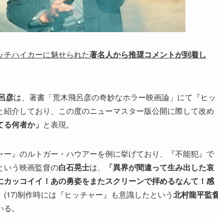
ッチハイカーに魅せられた
著名人から推奨コメントが到着し
呂彦
は、著書「荒木飛呂彦の奇妙なホラー映画論」にて『ヒッ
と紹介しており、この度のニューマスター版公開に際して改め
てる何者か」
と表現。
ャー』のルトガー・ハウアーを例に挙げており、『不能犯』で
という映画監督の
白石晃士
は、
「異界が間違って生み出した哀
にカッコイイ！あの勇姿をまたスクリーンで拝めるなんて！感
(17)制作時には『ヒッチャー』も意識したという
北村龍平監
いる。