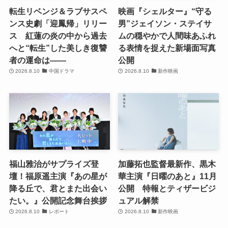
転生リベンジ＆ラブサスペ
映画『シェルター』“守る
ンス史劇「迎鳳帰」リリー
男”ジェイソン・ステイサ
ス 紅蓮の炎の中から過去
ムの穏やかで人間味あふれ
へと“転生”した美しき復讐
る表情を捉えた新場面写真
者の運命は――
公開
2026.8.10
中国ドラマ
2026.8.10
新作映画
福山雅治がサプライズ登
加藤拓也監督最新作、黒木
壇！福原遥主演『あの星が
華主演『日曜のあと』11月
降る丘で、君とまた出会い
公開 特報とティザービジ
たい。』公開記念舞台挨拶
ュアル解禁
2026.8.10
レポート
2026.8.10
新作映画