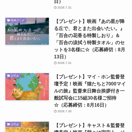
日）
2026.7.31
【プレゼント】映画『あの星が降
映画グッズ
る丘で、君とまた出会いたい。』
「百合の花香る特製しおり」＆
「百合の涙拭う特製タオル」のセ
ットを3名様に☆（応募締切：8月
13日）
2026.7.31
【プレゼント】マイ・ホン監督登
試写会
壇予定！映画『猫たちと7000マイ
ルの旅』監督来日舞台挨拶付き一
般試写会に15組30名様ご招待
☆（応募締切：8月16日）
2026.7.30
【プレゼント】キャスト＆監督登
試写会