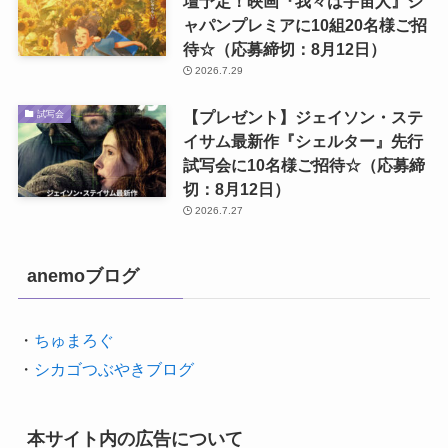
壇予定！映画『我々は宇宙人』ジ
ャパンプレミアに10組20名様ご招
待☆（応募締切：8月12日）
2026.7.29
【プレゼント】ジェイソン・ステ
試写会
イサム最新作『シェルター』先行
試写会に10名様ご招待☆（応募締
切：8月12日）
2026.7.27
anemoブログ
・
ちゅまろぐ
・
シカゴつぶやきブログ
本サイト内の広告について