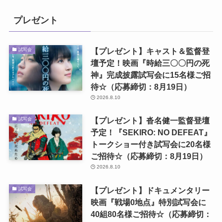
プレゼント
【プレゼント】キャスト＆監督登
試写会
壇予定！映画『時給三〇〇円の死
神』完成披露試写会に15名様ご招
待☆（応募締切：8月19日）
2026.8.10
【プレゼント】沓名健一監督登壇
試写会
予定！『SEKIRO: NO DEFEAT』
トークショー付き試写会に20名様
ご招待☆（応募締切：8月19日）
2026.8.10
【プレゼント】ドキュメンタリー
試写会
映画『戦場0地点』特別試写会に
40組80名様ご招待☆（応募締切：