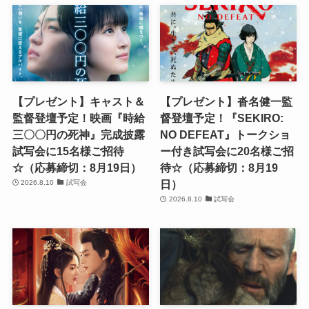
【プレゼント】キャスト＆
【プレゼント】沓名健一監
監督登壇予定！映画『時給
督登壇予定！『SEKIRO:
三〇〇円の死神』完成披露
NO DEFEAT』トークショ
試写会に15名様ご招待
ー付き試写会に20名様ご招
☆（応募締切：8月19日）
待☆（応募締切：8月19
日）
2026.8.10
試写会
2026.8.10
試写会