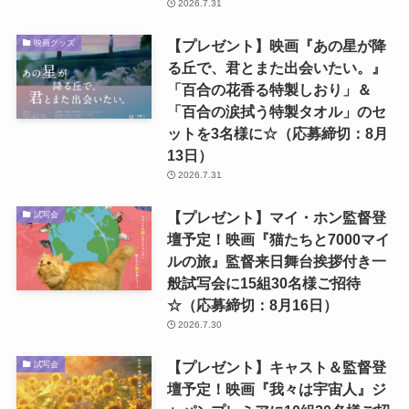
2026.7.31
【プレゼント】映画『あの星が降
映画グッズ
る丘で、君とまた出会いたい。』
「百合の花香る特製しおり」＆
「百合の涙拭う特製タオル」のセ
ットを3名様に☆（応募締切：8月
13日）
2026.7.31
【プレゼント】マイ・ホン監督登
試写会
壇予定！映画『猫たちと7000マイ
ルの旅』監督来日舞台挨拶付き一
般試写会に15組30名様ご招待
☆（応募締切：8月16日）
2026.7.30
【プレゼント】キャスト＆監督登
試写会
壇予定！映画『我々は宇宙人』ジ