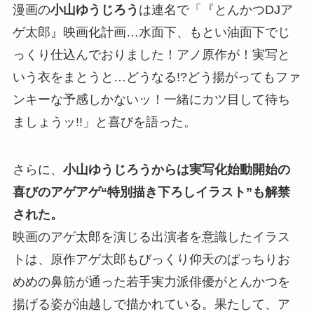
漫画の
小山ゆうじろう
は連名で「『とんかつDJア
ゲ太郎』映画化計画…水面下、もとい油面下でじ
っくり仕込んでおりました！アノ原作が！実写と
いう衣をまとうと…どうなる!?どう揚がってもファ
ンキーな予感しかないッ！一緒にカツ目して待ち
ましょうッ!!」と喜びを語った。
さらに、
小山ゆうじろうからは実写化始動開始の
喜びのアゲアゲ“特別描き下ろしイラスト”も解禁
された。
映画のアゲ太郎を演じる出演者を意識したイラス
トは、原作アゲ太郎もびっくり仰天のぱっちりお
めめの鼻筋が通った若手実力派俳優がとんかつを
揚げる姿が油越しで描かれている。果たして、ア