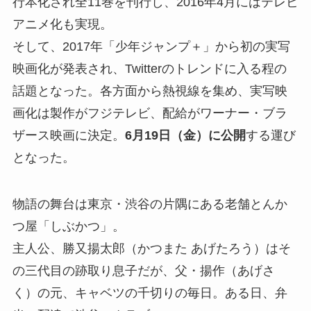
行本化され全11巻を刊行し、2016年4月にはテレビ
アニメ化も実現。
そして、2017年「少年ジャンプ＋」から初の実写
映画化が発表され、Twitterのトレンドに入る程の
話題となった。各方面から熱視線を集め、実写映
画化は製作がフジテレビ、配給がワーナー・ブラ
ザース映画に決定。
6月19日（金）に公開
する運び
となった。
物語の舞台は東京・渋谷の片隅にある老舗とんか
つ屋「しぶかつ」。
主人公、勝又揚太郎（かつまた あげたろう）はそ
の三代目の跡取り息子だが、父・揚作（あげさ
く）の元、キャベツの千切りの毎日。ある日、弁