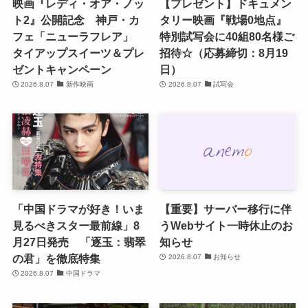
映画『レディ・オア・ノッ
【プレゼント】ドキュメン
ト2』公開記念 神戸・カ
タリー映画『戦場0地点』
フェ「ニューラフレア」
特別試写会に40組80名様ご
タイアップスイーツ＆プレ
招待☆（応募締切：8月19
ゼントキャンペーン
日）
2026.8.07
新作映画
2026.8.07
試写会
「中国ドラマが好き！いま
【重要】サーバー移行に伴
見るべきスター最前線」8
うWebサイト一時休止のお
月27日発売 「逐玉：翡翠
知らせ
の君」を徹底特集
2026.8.07
お知らせ
2026.8.07
中国ドラマ