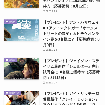
ャパンプレミアに10組20名様ご招
待☆（応募締切：8月12日）
2026.7.29
【プレゼント】アン・ハサウェイ
鑑賞券
×ユアン・マクレガー『オークス
トリートの異変』ムビチケオンラ
イン券を3名様に☆【応募締切：8
月9日】
2026.7.28
【プレゼント】ジェイソン・ステ
試写会
イサム最新作『シェルター』先行
試写会に10名様ご招待☆（応募締
切：8月12日）
2026.7.27
【プレゼント】ガイ・リッチー監
映画グッズ
督最新作『グレイ・ミッション』
アクリルスタンドを5名様にプレ