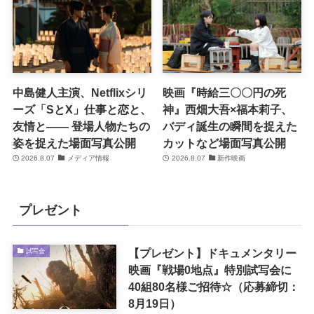
中島健人主演、Netflixシリ
映画『時給三〇〇円の死
ーズ「SとX」仕事と恋と、
神』西畑大吾×福本莉子、
友情と―― 登場人物たちの
バディ誕生の瞬間を捉えた
姿を捉えた場面写真公開
カットなど場面写真公開
2026.8.07
メディア情報
2026.8.07
新作映画
プレゼント
【プレゼント】ドキュメンタリー
試写会
映画『戦場0地点』特別試写会に
40組80名様ご招待☆（応募締切：
8月19日）