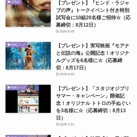
【プレゼント】『ヒンド・ラジャ
試写会
ブの声』トークイベント付き特別
試写会に10組20名様ご招待☆（応
募締切：8月12日）
2026.8.05
【プレゼント】実写映画『モアナ
映画グッズ
と伝説の海』公開記念！オリジナ
ルグッズを6名様に☆（応募締
切：8月17日）
2026.8.05
【プレゼント】「スタジオジブリ
映画グッズ
サマー・キャンペーン」開催記
念！オリジナル トトロの手ぬぐい
を3名様に☆（応募締切：8月13
日）
2026.7.31