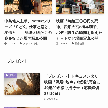
中島健人主演、Netflixシリ
映画『時給三〇〇円の死
ーズ「SとX」仕事と恋と、
神』西畑大吾×福本莉子、
友情と―― 登場人物たちの
バディ誕生の瞬間を捉えた
姿を捉えた場面写真公開
カットなど場面写真公開
2026.8.07
メディア情報
2026.8.07
新作映画
プレゼント
【プレゼント】ドキュメンタリー
試写会
映画『戦場0地点』特別試写会に
40組80名様ご招待☆（応募締切：
8月19日）
2026.8.07