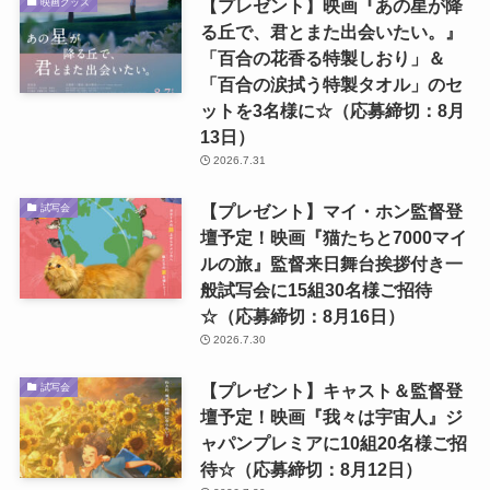
【プレゼント】映画『あの星が降
映画グッズ
る丘で、君とまた出会いたい。』
「百合の花香る特製しおり」＆
「百合の涙拭う特製タオル」のセ
ットを3名様に☆（応募締切：8月
13日）
2026.7.31
【プレゼント】マイ・ホン監督登
試写会
壇予定！映画『猫たちと7000マイ
ルの旅』監督来日舞台挨拶付き一
般試写会に15組30名様ご招待
☆（応募締切：8月16日）
2026.7.30
【プレゼント】キャスト＆監督登
試写会
壇予定！映画『我々は宇宙人』ジ
ャパンプレミアに10組20名様ご招
待☆（応募締切：8月12日）