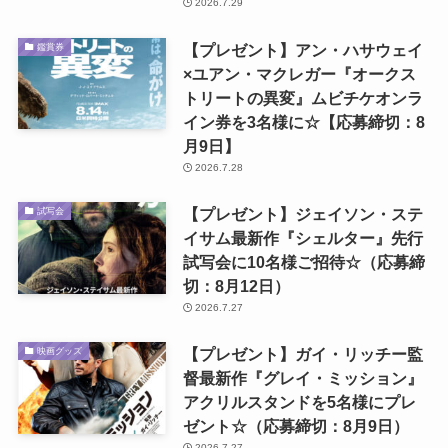
2026.7.29
【プレゼント】アン・ハサウェイ
鑑賞券
×ユアン・マクレガー『オークス
トリートの異変』ムビチケオンラ
イン券を3名様に☆【応募締切：8
月9日】
2026.7.28
【プレゼント】ジェイソン・ステ
試写会
イサム最新作『シェルター』先行
試写会に10名様ご招待☆（応募締
切：8月12日）
2026.7.27
【プレゼント】ガイ・リッチー監
映画グッズ
督最新作『グレイ・ミッション』
アクリルスタンドを5名様にプレ
ゼント☆（応募締切：8月9日）
2026.7.27