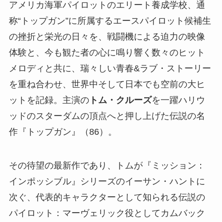
アメリカ海軍パイロットのエリート養成学校、通
称“トップガン”に所属するエースパイロット候補生
の挫折と栄光の日々を、戦闘機による迫力の映像
体験と、今も観た者の心に鳴り響く数々のヒット
メロディと共に、瑞々しい青春&ラブ・ストーリー
を重ね合わせ、世界中そして日本でも空前の大ヒ
ットを記録。主演の
トム・クルーズ
を一躍ハリウ
ッドのスターダムの頂点へと押し上げた伝説の名
作『トップガン』（86）。
その待望の最新作であり、トムが『ミッション：
インポッシブル』シリーズのイーサン・ハントに
次ぐ、代表的キャラクターとして知られる伝説の
パイロット：マーヴェリック役としてカムバック