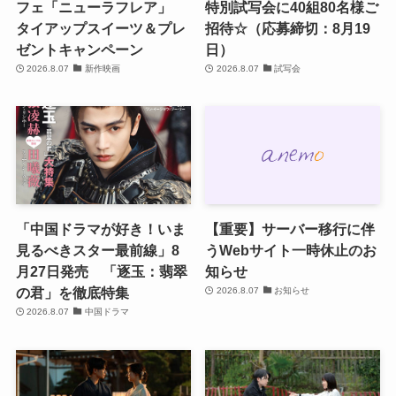
フェ「ニューラフレア」
特別試写会に40組80名様ご
タイアップスイーツ＆プレ
招待☆（応募締切：8月19
ゼントキャンペーン
日）
2026.8.07
新作映画
2026.8.07
試写会
「中国ドラマが好き！いま
【重要】サーバー移行に伴
見るべきスター最前線」8
うWebサイト一時休止のお
月27日発売 「逐玉：翡翠
知らせ
の君」を徹底特集
2026.8.07
お知らせ
2026.8.07
中国ドラマ