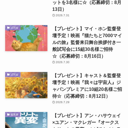
ットを3名様に☆（応募締切：8月
13日）
2026.7.31
【プレゼント】マイ・ホン監督登
試写会
壇予定！映画『猫たちと7000マイ
ルの旅』監督来日舞台挨拶付き一
般試写会に15組30名様ご招待
☆（応募締切：8月16日）
2026.7.30
【プレゼント】キャスト＆監督登
試写会
壇予定！映画『我々は宇宙人』ジ
ャパンプレミアに10組20名様ご招
待☆（応募締切：8月12日）
2026.7.29
【プレゼント】アン・ハサウェイ
鑑賞券
×ユアン・マクレガー『オークス