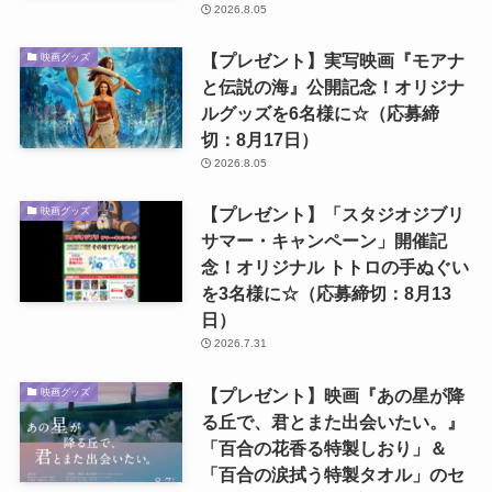
2026.8.05
【プレゼント】実写映画『モアナ
映画グッズ
と伝説の海』公開記念！オリジナ
ルグッズを6名様に☆（応募締
切：8月17日）
2026.8.05
【プレゼント】「スタジオジブリ
映画グッズ
サマー・キャンペーン」開催記
念！オリジナル トトロの手ぬぐい
を3名様に☆（応募締切：8月13
日）
2026.7.31
【プレゼント】映画『あの星が降
映画グッズ
る丘で、君とまた出会いたい。』
「百合の花香る特製しおり」＆
「百合の涙拭う特製タオル」のセ