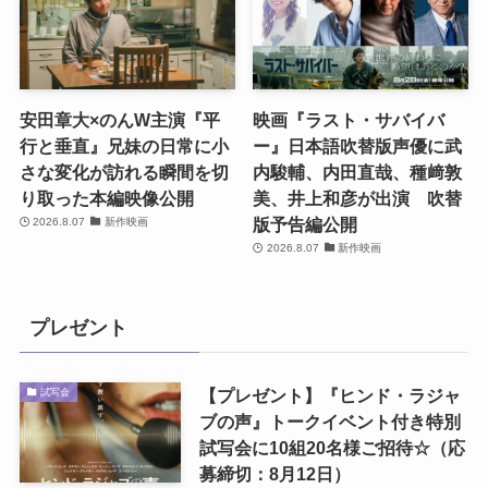
安田章大×のんW主演『平
映画『ラスト・サバイバ
行と垂直』兄妹の日常に小
ー』日本語吹替版声優に武
さな変化が訪れる瞬間を切
内駿輔、内田直哉、種﨑敦
り取った本編映像公開
美、井上和彦が出演 吹替
版予告編公開
2026.8.07
新作映画
2026.8.07
新作映画
プレゼント
【プレゼント】『ヒンド・ラジャ
試写会
ブの声』トークイベント付き特別
試写会に10組20名様ご招待☆（応
募締切：8月12日）