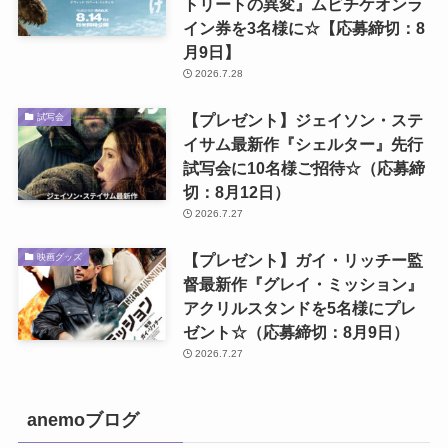
トリートの異変』ムビチケオンラ
イン券を3名様に☆【応募締切：8
月9日】
2026.7.28
【プレゼント】ジェイソン・ステ
試写会
イサム最新作『シェルター』先行
試写会に10名様ご招待☆（応募締
切：8月12日）
2026.7.27
【プレゼント】ガイ・リッチー監
映画グッズ
督最新作『グレイ・ミッション』
アクリルスタンドを5名様にプレ
ゼント☆（応募締切：8月9日）
2026.7.27
anemoブログ