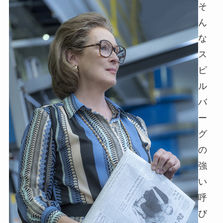
そ
ん
な
ス
ピ
ル
バ
ー
グ
の
強
い
呼
び