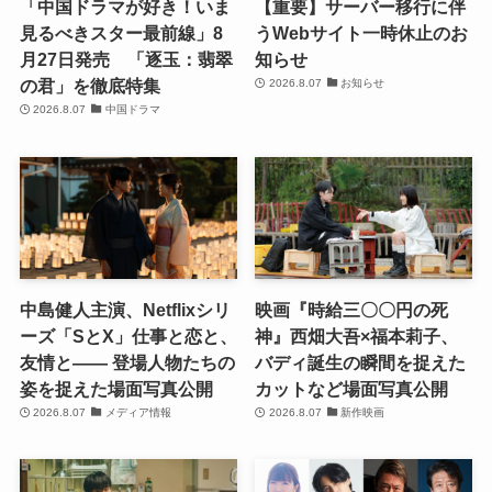
「中国ドラマが好き！いま
【重要】サーバー移行に伴
見るべきスター最前線」8
うWebサイト一時休止のお
月27日発売 「逐玉：翡翠
知らせ
の君」を徹底特集
2026.8.07
お知らせ
2026.8.07
中国ドラマ
中島健人主演、Netflixシリ
映画『時給三〇〇円の死
ーズ「SとX」仕事と恋と、
神』西畑大吾×福本莉子、
友情と―― 登場人物たちの
バディ誕生の瞬間を捉えた
姿を捉えた場面写真公開
カットなど場面写真公開
2026.8.07
メディア情報
2026.8.07
新作映画