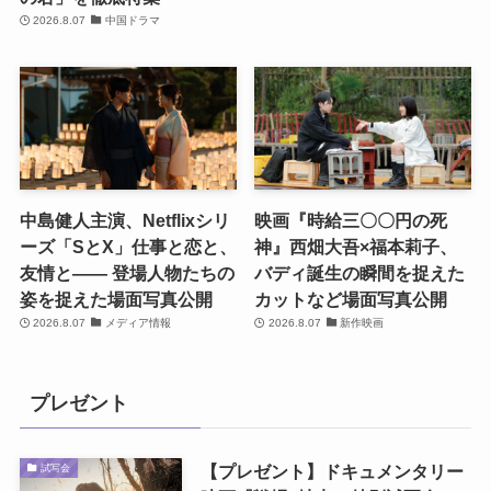
2026.8.07
中国ドラマ
中島健人主演、Netflixシリ
映画『時給三〇〇円の死
ーズ「SとX」仕事と恋と、
神』西畑大吾×福本莉子、
友情と―― 登場人物たちの
バディ誕生の瞬間を捉えた
姿を捉えた場面写真公開
カットなど場面写真公開
2026.8.07
メディア情報
2026.8.07
新作映画
プレゼント
【プレゼント】ドキュメンタリー
試写会