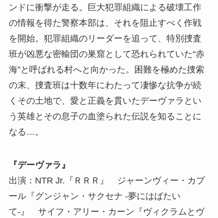
ンドに衝撃が走る。巨大犯罪組織による破壊工作
の情報を得た警察本部は、それを阻止すべく作戦
を開始。犯罪組織のリーダーを追って、特別捜査
班が凶悪な密輸団の巣窟として恐れられていた“赤
海”と呼ばれる村へと向かった。困難を極めた捜索
の末、捜査班は十数年にわたって凄惨な抗争が続
くその土地で、愛と正義を貫いたデーヴァラとい
う英雄とその息子の血塗られた伝説を知ることに
なる…。
『デーヴァラ』
出演：NTR Jr.『ＲＲＲ』 ジャーンヴィー・カプ
ール『グンジャン・サクセナ -夢にはばたい
て-』 サイフ・アリー・カーン『ヴィクラムとヴ