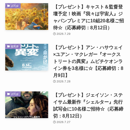
【プレゼント】キャスト＆監督登
試写会
壇予定！映画『我々は宇宙人』ジ
ャパンプレミアに10組20名様ご招
待☆（応募締切：8月12日）
2026.7.29
【プレゼント】アン・ハサウェイ
鑑賞券
×ユアン・マクレガー『オークス
トリートの異変』ムビチケオンラ
イン券を3名様に☆【応募締切：8
月9日】
2026.7.28
【プレゼント】ジェイソン・ステ
試写会
イサム最新作『シェルター』先行
試写会に10名様ご招待☆（応募締
切：8月12日）
2026.7.27