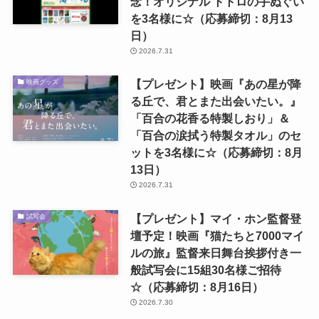
念！オリジナル トトロの手ぬぐい
を3名様に☆（応募締切：8月13
日）
2026.7.31
【プレゼント】映画『あの星が降
映画グッズ
る丘で、君とまた出会いたい。』
「百合の花香る特製しおり」＆
「百合の涙拭う特製タオル」のセ
ットを3名様に☆（応募締切：8月
13日）
2026.7.31
【プレゼント】マイ・ホン監督登
試写会
壇予定！映画『猫たちと7000マイ
ルの旅』監督来日舞台挨拶付き一
般試写会に15組30名様ご招待
☆（応募締切：8月16日）
2026.7.30