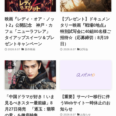
映画『レディ・オア・ノッ
【プレゼント】ドキュメン
ト2』公開記念 神戸・カ
タリー映画『戦場0地点』
フェ「ニューラフレア」
特別試写会に40組80名様ご
タイアップスイーツ＆プレ
招待☆（応募締切：8月19
ゼントキャンペーン
日）
2026.8.07
新作映画
2026.8.07
試写会
「中国ドラマが好き！いま
【重要】サーバー移行に伴
見るべきスター最前線」8
うWebサイト一時休止のお
月27日発売 「逐玉：翡翠
知らせ
の君」を徹底特集
2026.8.07
お知らせ