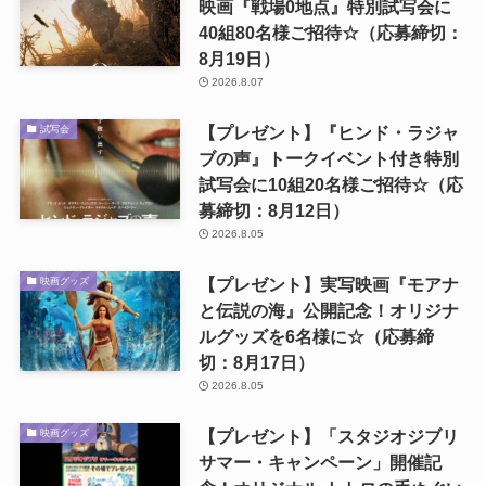
映画『戦場0地点』特別試写会に
40組80名様ご招待☆（応募締切：
8月19日）
2026.8.07
【プレゼント】『ヒンド・ラジャ
試写会
ブの声』トークイベント付き特別
試写会に10組20名様ご招待☆（応
募締切：8月12日）
2026.8.05
【プレゼント】実写映画『モアナ
映画グッズ
と伝説の海』公開記念！オリジナ
ルグッズを6名様に☆（応募締
切：8月17日）
2026.8.05
【プレゼント】「スタジオジブリ
映画グッズ
サマー・キャンペーン」開催記