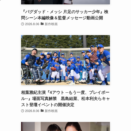
『バグダッド・メッシ 片足のサッカー少年』検
問シーン本編映像＆監督メッセージ動画公開
2026.8.06
新作映画
相葉雅紀主演『4アウト ─もう一度、プレイボー
ル─』場面写真解禁 黒島結菜、松本利夫らキャ
スト登壇イベントの開催決定
2026.8.06
新作映画