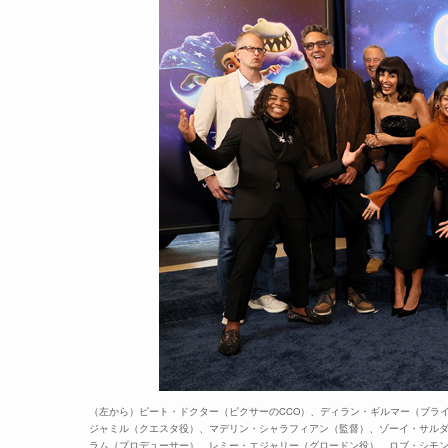
（左から）ピート・ドクター（ピクサーのCCO）、ディラン・ギルマー（ブラ
ジャミル（クエスタ役）、マデリン・シャラフィアン（監督）、ゾーイ・サル
ラム（プロデューサー）、レミー・エジャリー（グロードン役）、ロブ・シモ