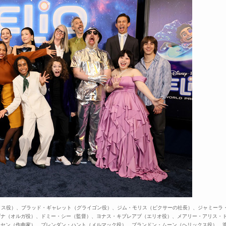
イス役）、ブラッド・ギャレット（グライゴン役）、ジム・モリス（ピクサーの社長）、
ジャミーラ
ダナ（オルガ役）、ドミー・シー（監督）、ヨナス・キブレアブ（エリオ役）、メアリー・アリス・
ンセン（作曲家）、ブレンダン・ハント（メルマック役）、
ブランドン・ムーン（ヘリックス役）、