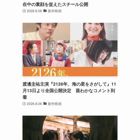
在中の素顔を捉えたスチール公開
2026.8.06
新作映画
渡邊圭祐主演『2126年、海の星をさがして』11
月13日より全国公開決定 葵わかなコメント到
着
2026.8.06
新作映画