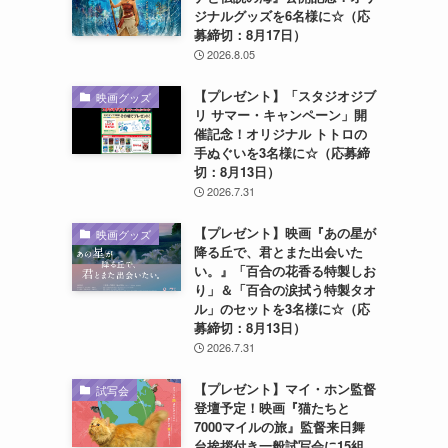
ジナルグッズを6名様に☆（応
募締切：8月17日）
2026.8.05
【プレゼント】「スタジオジブ
映画グッズ
リ サマー・キャンペーン」開
催記念！オリジナル トトロの
手ぬぐいを3名様に☆（応募締
切：8月13日）
2026.7.31
【プレゼント】映画『あの星が
映画グッズ
降る丘で、君とまた出会いた
い。』「百合の花香る特製しお
り」＆「百合の涙拭う特製タオ
ル」のセットを3名様に☆（応
募締切：8月13日）
2026.7.31
【プレゼント】マイ・ホン監督
試写会
登壇予定！映画『猫たちと
7000マイルの旅』監督来日舞
台挨拶付き一般試写会に15組