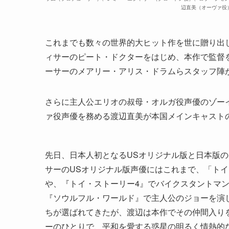
辺直美（オーヴァ役
これまでも数々の世界的大ヒット作を世に贈り出
ィサーのピート・ドクターをはじめ、本作で監督
ーサーのメアリー・アリス・ドラムらスタッフ陣
さらに主人公エリオの叔母・オルガ役声優のゾー
ァ役声優を務める渡辺直美が本国メインキャスト
先日、日本人初となるUSオリジナル版と日本版
サーのUSオリジナル版声優にはこれまで、「ト
や、『トイ・ストーリー4』でバイクスタントマ
『ソウルフル・ワールド』で主人公のジョーを演
ちが選ばれてきたが、渡辺は本作でその仲間入り
ーのひとりで、平和を愛する惑星の明るく情熱的