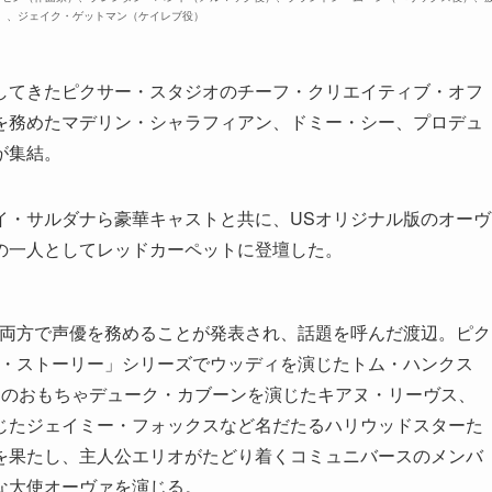
）、
ジェイク・ゲットマン（ケイレブ役）
してきたピクサー・スタジオのチーフ・クリエイティブ・オフ
を務めたマデリン・シャラフィアン、ドミー・シー、プロデュ
が集結。
イ・サルダナら豪華キャストと共に、USオリジナル版のオーヴ
の一人としてレッドカーペットに登壇した。
の両方で声優を務めることが発表され、話題を呼んだ渡辺。ピク
イ・ストーリー」シリーズでウッディを演じたトム・ハンクス
ンのおもちゃデューク・カブーンを演じたキアヌ・リーヴス、
じたジェイミー・フォックスなど名だたるハリウッドスターた
を果たし、主人公エリオがたどり着くコミュニバースのメンバ
な大使オーヴァを演じる。