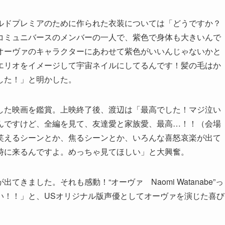
ルドプレミアのために作られた衣装については「どうですか？
コミュニバースのメンバーの一人で、紫色で身体も大きいんで
オーヴァのキャラクターにあわせて紫色がいいんじゃないかと
エリオをイメージして宇宙ネイルにしてるんです！髪の毛はか
した！」と明かした。
した映画を鑑賞。上映終了後、渡辺は「最高でした！マジ泣い
んですけど、全編を見て、友達愛と家族愛、最高…！！（会場
笑えるシーンとか、焦るシーンとか、いろんな喜怒哀楽が出て
時に来るんですよ。めっちゃ見てほしい」と大興奮。
きました。それも感動！“オーヴァ Naomi Watanabe”っ
い！！」と、USオリジナル版声優としてオーヴァを演じた喜び