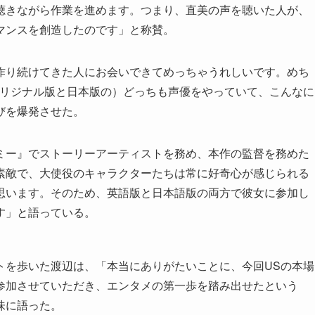
聴きながら作業を進めます。つまり、直美の声を聴いた人が、
マンスを創造したのです」と称賛。
作り続けてきた人にお会いできてめっちゃうれしいです。めち
オリジナル版と日本版の）どっちも声優をやっていて、こんなに
びを爆発させた。
ミー』でストーリーアーティストを務め、本作の監督を務めた
素敵で、大使役のキャラクターたちは常に好奇心が感じられる
思います。そのため、英語版と日本語版の両方で彼女に参加し
す」と語っている。
トを歩いた渡辺は、「本当にありがたいことに、今回USの本場
参加させていただき、エンタメの第一歩を踏み出せたという
味に語った。