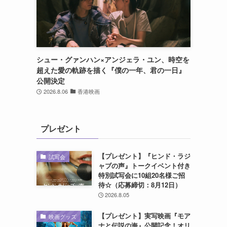
シュー・グァンハン×アンジェラ・ユン、時空を
超えた愛の軌跡を描く『僕の一年、君の一日』
公開決定
2026.8.06
香港映画
プレゼント
【プレゼント】『ヒンド・ラジ
試写会
ャブの声』トークイベント付き
特別試写会に10組20名様ご招
待☆（応募締切：8月12日）
2026.8.05
【プレゼント】実写映画『モア
映画グッズ
ナと伝説の海』公開記念！オリ