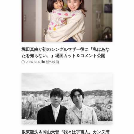
堀田真由が初のシングルマザー役に『私はあな
たを知らない、』場面カット＆コメント公開
2026.8.06
新作映画
坂東龍汰＆岡山天音『我々は宇宙人』カンヌ滞