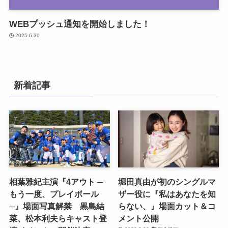
WEBプッシュ通知を開始しました！
2025.6.30
新着記事
相葉雅紀主演『4アウト ─
堀田真由が初のシングルマ
もう一度、プレイボール
ザー役に『私はあなたを知
─』場面写真解禁 黒島結
らない、』場面カット＆コ
菜、松本利夫らキャスト登
メント公開