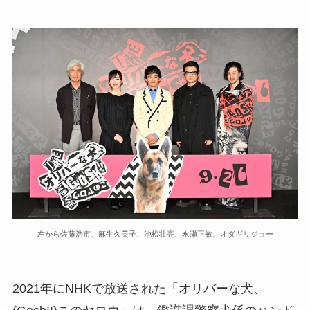
左から佐藤浩市、麻生久美子、池松壮亮、永瀬正敏、オダギリジョー
2021年にNHKで放送された「オリバーな犬、