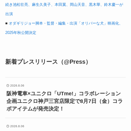
続き池松壮亮、麻生久美子、本田翼、岡山天音、黒木華、鈴木慶一が
出演
■
オダギリジョー脚本・監督・編集・出演「オリバーな犬」映画化、
2025年秋公開決定
新着プレスリリース（@Press）
2026.8.06
阪神電車×ユニクロ「UTme!」コラボレーション
企画ユニクロ神戸三宮店限定で8月7日（金）コラ
ボアイテムが発売決定！
2026.8.06