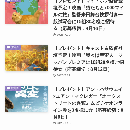
【プレゼント】マイ・ホン監督登
壇予定！映画『猫たちと7000マイ
ルの旅』監督来日舞台挨拶付き一
般試写会に15組30名様ご招待
☆（応募締切：8月16日）
2026.7.30
【プレゼント】キャスト＆監督登
試写会
壇予定！映画『我々は宇宙人』ジ
ャパンプレミアに10組20名様ご招
待☆（応募締切：8月12日）
2026.7.29
【プレゼント】アン・ハサウェイ
鑑賞券
×ユアン・マクレガー『オークス
トリートの異変』ムビチケオンラ
イン券を3名様に☆【応募締切：8
月9日】
2026.7.28