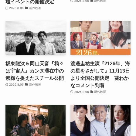
壇イベントの開催決定
2026.8.06
新作映画
2026.8.06
新作映画
坂東龍汰＆岡山天音『我々
渡邊圭祐主演『2126年、海
は宇宙人』カンヌ滞在中の
の星をさがして』11月13日
素顔を捉えたスチール公開
より全国公開決定 葵わか
なコメント到着
2026.8.06
新作映画
2026.8.06
新作映画