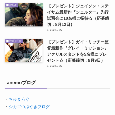
【プレゼント】ジェイソン・ステ
試写会
イサム最新作『シェルター』先行
試写会に10名様ご招待☆（応募締
切：8月12日）
2026.7.27
【プレゼント】ガイ・リッチー監
映画グッズ
督最新作『グレイ・ミッション』
アクリルスタンドを5名様にプレ
ゼント☆（応募締切：8月9日）
2026.7.27
anemoブログ
・
ちゅまろぐ
・
シカゴつぶやきブログ