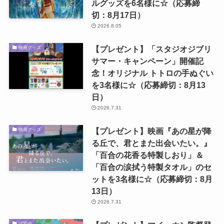
ルグッズを6名様に☆（応募締
切：8月17日）
2026.8.05
【プレゼント】「スタジオジブリ
映画グッズ
サマー・キャンペーン」開催記
念！オリジナル トトロの手ぬぐい
を3名様に☆（応募締切：8月13
日）
2026.7.31
【プレゼント】映画『あの星が降
映画グッズ
る丘で、君とまた出会いたい。』
「百合の花香る特製しおり」＆
「百合の涙拭う特製タオル」のセ
ットを3名様に☆（応募締切：8月
13日）
2026.7.31
試写会