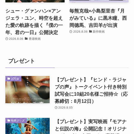
シュー・グァンハン×アン
毎熊克哉×小島梨里杏『月
ジェラ・ユン、時空を超え
がみている』に黒木瞳、西
た愛の軌跡を描く『僕の一
岡德馬、吉田羊が出演
年、君の一日』公開決定
2026.8.06
新作映画
2026.8.06
香港映画
プレゼント
【プレゼント】『ヒンド・ラジャ
試写会
ブの声』トークイベント付き特別
試写会に10組20名様ご招待☆（応
募締切：8月12日）
2026.8.05
【プレゼント】実写映画『モアナ
映画グッズ
と伝説の海』公開記念！オリジナ