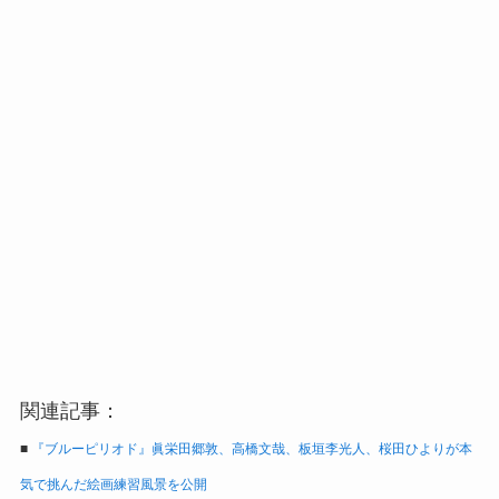
関連記事：
■
『ブルーピリオド』眞栄田郷敦、高橋文哉、板垣李光人、桜田ひよりが本
気で挑んだ絵画練習風景を公開