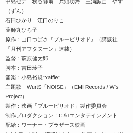
中島セナ 秋谷郁甫 兵頭功海 三浦誠己 やす
（ずん）
石田ひかり 江口のりこ
薬師丸ひろ子
原作：山口つばさ『ブルーピリオド』（講談社
「月刊アフタヌーン」連載）
監督：萩原健太郎
脚本：吉田玲子
音楽：小島裕規“Yaffle”
主題歌：WurtS「NOISE」（EMI Records / W’s
Project）
製作：映画「ブルーピリオド」製作委員会
制作プロダクション：C＆Iエンタテインメント
配給：ワーナー・ブラザース映画