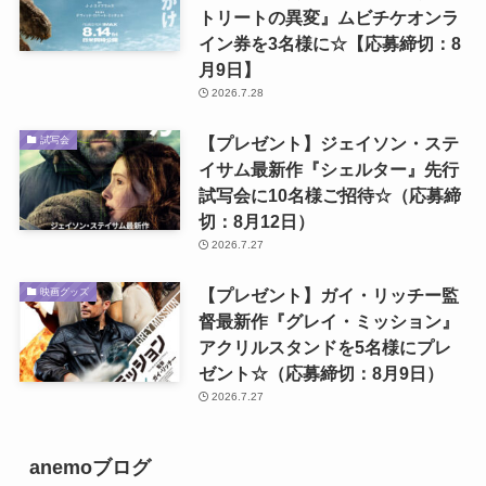
トリートの異変』ムビチケオンラ
イン券を3名様に☆【応募締切：8
月9日】
2026.7.28
【プレゼント】ジェイソン・ステ
試写会
イサム最新作『シェルター』先行
試写会に10名様ご招待☆（応募締
切：8月12日）
2026.7.27
【プレゼント】ガイ・リッチー監
映画グッズ
督最新作『グレイ・ミッション』
アクリルスタンドを5名様にプレ
ゼント☆（応募締切：8月9日）
2026.7.27
anemoブログ