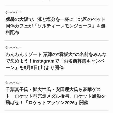
2026.8.07
猛暑の大阪で、涼と塩分を一杯に！北区のペット
同伴カフェが「ソルティーレモンジュース」を無
料配布
2026.8.07
わんわんリゾート 粟津の”看板犬”の名前をみんな
で決めよう！Instagramで「お名前募集キャンペ
ーン」を8月8日(土)より開催
2026.8.07
千葉真子氏・鄭大世氏・安田理大氏ら豪華ゲス
ト ロケット型完走メダル授与、ロケット風船を
飛ばせ！「ロケットマラソン2026」開催