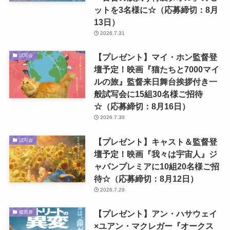
ットを3名様に☆（応募締切：8月
13日）
2026.7.31
【プレゼント】マイ・ホン監督登
試写会
壇予定！映画『猫たちと7000マイ
ルの旅』監督来日舞台挨拶付き一
般試写会に15組30名様ご招待
☆（応募締切：8月16日）
2026.7.30
【プレゼント】キャスト＆監督登
試写会
壇予定！映画『我々は宇宙人』ジ
ャパンプレミアに10組20名様ご招
待☆（応募締切：8月12日）
2026.7.29
【プレゼント】アン・ハサウェイ
鑑賞券
×ユアン・マクレガー『オークス