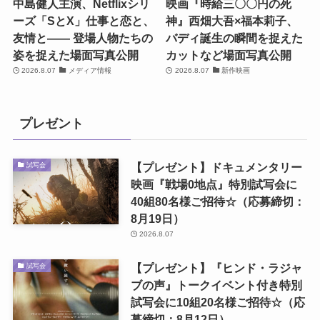
中島健人主演、Netflixシリ
映画『時給三〇〇円の死
ーズ「SとX」仕事と恋と、
神』西畑大吾×福本莉子、
友情と―― 登場人物たちの
バディ誕生の瞬間を捉えた
姿を捉えた場面写真公開
カットなど場面写真公開
2026.8.07
メディア情報
2026.8.07
新作映画
プレゼント
【プレゼント】ドキュメンタリー
試写会
映画『戦場0地点』特別試写会に
40組80名様ご招待☆（応募締切：
8月19日）
2026.8.07
【プレゼント】『ヒンド・ラジャ
試写会
ブの声』トークイベント付き特別
試写会に10組20名様ご招待☆（応
募締切：8月12日）