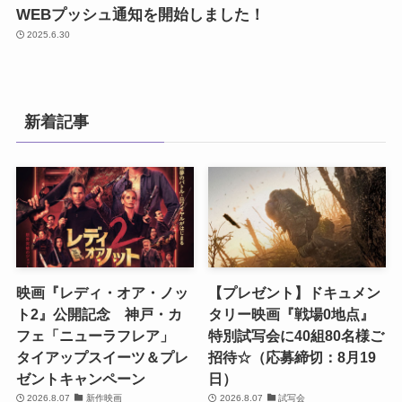
WEBプッシュ通知を開始しました！
2025.6.30
新着記事
映画『レディ・オア・ノッ
【プレゼント】ドキュメン
ト2』公開記念 神戸・カ
タリー映画『戦場0地点』
フェ「ニューラフレア」
特別試写会に40組80名様ご
タイアップスイーツ＆プレ
招待☆（応募締切：8月19
ゼントキャンペーン
日）
2026.8.07
新作映画
2026.8.07
試写会