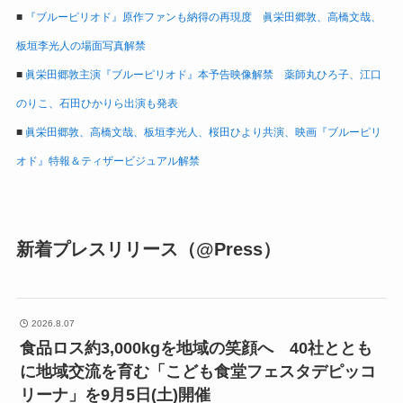
■
『ブルーピリオド』原作ファンも納得の再現度 眞栄田郷敦、高橋文哉、
板垣李光人の場面写真解禁
■
眞栄田郷敦主演『ブルーピリオド』本予告映像解禁 薬師丸ひろ子、江口
のりこ、石田ひかりら出演も発表
■
眞栄田郷敦、高橋文哉、板垣李光人、桜田ひより共演、映画『ブルーピリ
オド』特報＆ティザービジュアル解禁
新着プレスリリース（@Press）
2026.8.07
食品ロス約3,000kgを地域の笑顔へ 40社ととも
に地域交流を育む「こども食堂フェスタデピッコ
リーナ」を9月5日(土)開催