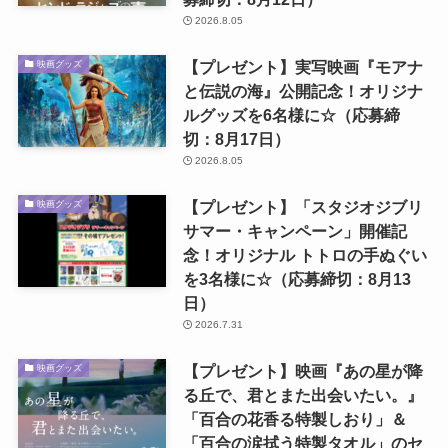
2026.8.05
【プレゼント】実写映画『モアナ
映画グッズ
と伝説の海』公開記念！オリジナ
ルグッズを6名様に☆（応募締
切：8月17日）
2026.8.05
【プレゼント】「スタジオジブリ
映画グッズ
サマー・キャンペーン」開催記
念！オリジナル トトロの手ぬぐい
を3名様に☆（応募締切：8月13
日）
2026.7.31
【プレゼント】映画『あの星が降
映画グッズ
る丘で、君とまた出会いたい。』
「百合の花香る特製しおり」＆
「百合の涙拭う特製タオル」のセ