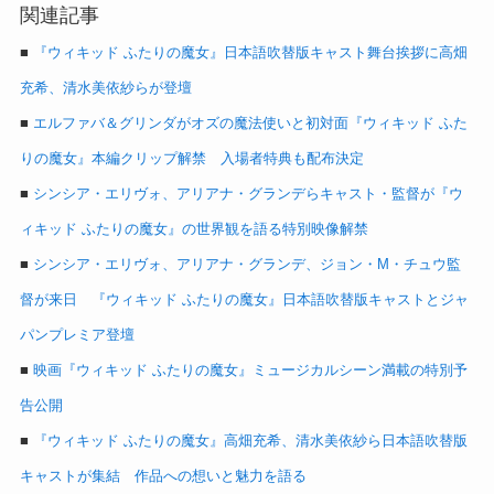
関連記事
■
『ウィキッド ふたりの魔女』日本語吹替版キャスト舞台挨拶に高畑
充希、清水美依紗らが登壇
■
エルファバ＆グリンダがオズの魔法使いと初対面『ウィキッド ふた
りの魔女』本編クリップ解禁 入場者特典も配布決定
■
シンシア・エリヴォ、アリアナ・グランデらキャスト・監督が『ウ
ィキッド ふたりの魔女』の世界観を語る特別映像解禁
■
シンシア・エリヴォ、アリアナ・グランデ、ジョン・M・チュウ監
督が来日 『ウィキッド ふたりの魔女』日本語吹替版キャストとジャ
パンプレミア登壇
■
映画『ウィキッド ふたりの魔女』ミュージカルシーン満載の特別予
告公開
■
『ウィキッド ふたりの魔女』高畑充希、清水美依紗ら日本語吹替版
キャストが集結 作品への想いと魅力を語る