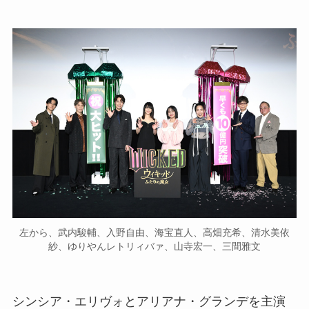
左から、武内駿輔、入野自由、海宝直人、高畑充希、清水美依
紗、ゆりやんレトリィバァ、山寺宏一、三間雅文
シンシア・エリヴォとアリアナ・グランデを主演