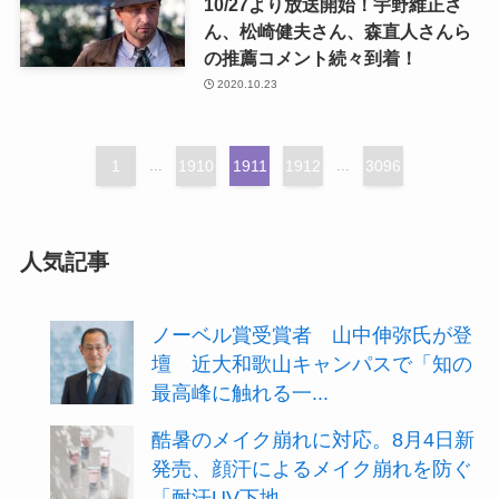
10/27より放送開始！宇野維正さ
ん、松崎健夫さん、森直人さんら
の推薦コメント続々到着！
2020.10.23
1
...
1910
1911
1912
...
3096
人気記事
ノーベル賞受賞者 山中伸弥氏が登
壇 近大和歌山キャンパスで「知の
最高峰に触れる一...
酷暑のメイク崩れに対応。8月4日新
発売、顔汗によるメイク崩れを防ぐ
「耐汗UV下地...