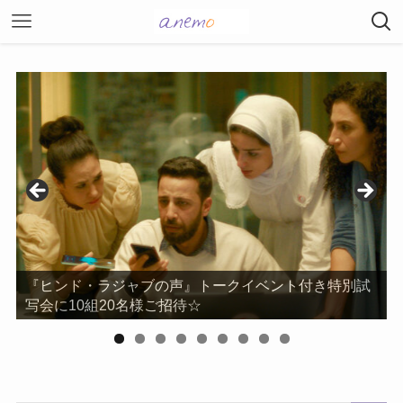
『ヒンド・ラジャブの声』トークイベント付き特別試
写会に10組20名様ご招待☆