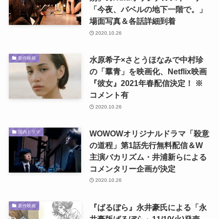
「今夜、バベルの地下一階で。」
場面写真＆各話詳細到着
2020.10.26
水原希子×さとうほなみで中村珍
新作映画
の「羣青」を映画化、Netflix映画
『彼女』2021年春配信決定！ ※
コメント有
2020.10.26
WOWOWオリジナルドラマ「殺意
国内ドラマ
の道程」第1話先行無料配信＆W
主演バカリズム・井浦新らによる
コメンタリー企画が決定
2020.10.26
『ばるぼら』永井豪氏による「永
新作映画
井豪版ばるぼら」11/10(火)発売