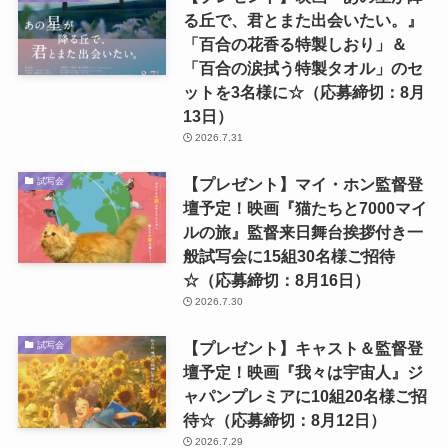
る丘で、君とまた出会いたい。』
「百合の花香る特製しおり」＆
「百合の涙拭う特製タオル」のセ
ットを3名様に☆（応募締切：8月
13日）
2026.7.31
【プレゼント】マイ・ホン監督登
試写会
壇予定！映画『猫たちと7000マイ
ルの旅』監督来日舞台挨拶付き一
般試写会に15組30名様ご招待
☆（応募締切：8月16日）
2026.7.30
【プレゼント】キャスト＆監督登
試写会
壇予定！映画『我々は宇宙人』ジ
ャパンプレミアに10組20名様ご招
待☆（応募締切：8月12日）
2026.7.29