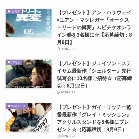
【プレゼント】アン・ハサウェイ
鑑賞券
×ユアン・マクレガー『オークス
トリートの異変』ムビチケオンラ
イン券を3名様に☆【応募締切：8
月9日】
2026.7.28
【プレゼント】ジェイソン・ステ
試写会
イサム最新作『シェルター』先行
試写会に10名様ご招待☆（応募締
切：8月12日）
2026.7.27
【プレゼント】ガイ・リッチー監
映画グッズ
督最新作『グレイ・ミッション』
アクリルスタンドを5名様にプレ
ゼント☆（応募締切：8月9日）
2026.7.27