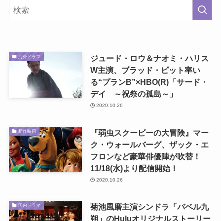
ジュード・ロウ＆ナオミ・ハリス
海外ドラマ
W主演、ブラッド・ピット率い
る“プランB”×HBO(R)「サード・
デイ ～祝祭の孤島～」
2020.10.26
『弱虫スクービーの大冒険』マー
新作映画
ク・ウォールバーグ、ザック・エ
フロンなど豪華俳優陣が吹替！
11/18(水)より配信開始！
2020.10.26
菊池風磨主演シンドラ「バベル九
国内ドラマ
朔」のHuluオリジナルストーリー