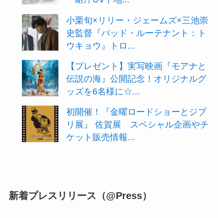
小栗旬×リリー・ジェームズ×三池崇
史監督『バッド・ルーテナント：ト
ウキョウ』トロ...
【プレゼント】実写映画『モアナと
伝説の海』公開記念！オリジナルグ
ッズを6名様に☆...
初開催！『金曜ロードショーとジブ
リ展』 佐賀展 スペシャル企画やチ
ケット販売情報...
新着プレスリリース（@Press）