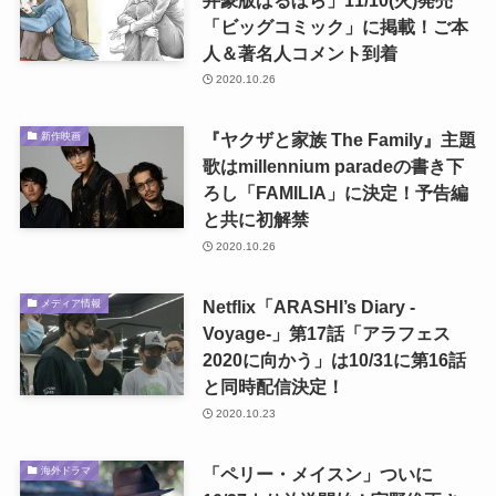
「ビッグコミック」に掲載！ご本
人＆著名人コメント到着
2020.10.26
『ヤクザと家族 The Family』主題
新作映画
歌はmillennium paradeの書き下
ろし「FAMILIA」に決定！予告編
と共に初解禁
2020.10.26
Netflix「ARASHI’s Diary -
メディア情報
Voyage-」第17話「アラフェス
2020に向かう」は10/31に第16話
と同時配信決定！
2020.10.23
「ペリー・メイスン」ついに
海外ドラマ