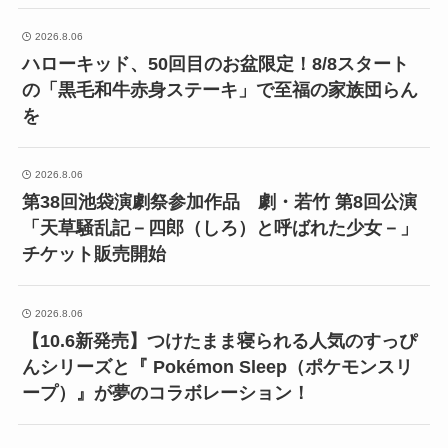
2026.8.06
ハローキッド、50回目のお盆限定！8/8スタート
の「黒毛和牛赤身ステーキ」で至福の家族団らん
を
2026.8.06
第38回池袋演劇祭参加作品 劇・若竹 第8回公演
「天草騒乱記－四郎（しろ）と呼ばれた少女－」
チケット販売開始
2026.8.06
【10.6新発売】つけたまま寝られる人気のすっぴ
んシリーズと『 Pokémon Sleep（ポケモンスリ
ープ）』が夢のコラボレーション！