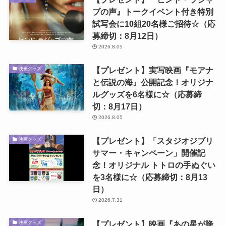
ブの声』トークイベント付き特別
試写会に10組20名様ご招待☆（応
募締切：8月12日）
2026.8.05
【プレゼント】実写映画『モアナ
映画グッズ
と伝説の海』公開記念！オリジナ
ルグッズを6名様に☆（応募締
切：8月17日）
2026.8.05
【プレゼント】「スタジオジブリ
映画グッズ
サマー・キャンペーン」開催記
念！オリジナル トトロの手ぬぐい
を3名様に☆（応募締切：8月13
日）
2026.7.31
【プレゼント】映画『あの星が降
映画グッズ