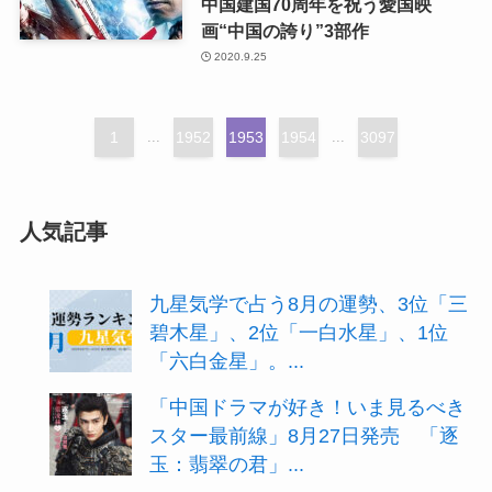
中国建国70周年を祝う愛国映
画“中国の誇り”3部作
2020.9.25
1
...
1952
1953
1954
...
3097
人気記事
九星気学で占う8月の運勢、3位「三
碧木星」、2位「一白水星」、1位
「六白金星」。...
「中国ドラマが好き！いま見るべき
スター最前線」8月27日発売 「逐
玉：翡翠の君」...