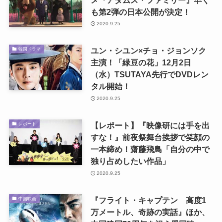
も第2弾の日本公開が決定！
2020.9.25
ユン・シユン×チョ・ジョンソク
韓国ドラマ
主演！「緑豆の花」12月2日
（水）TSUTAYA先行でDVDレン
タル開始！
2020.9.25
【レポート】『映像研には手を出
レポート
すな！』前夜祭舞台挨拶で笑顔の
一本締め！齋藤飛鳥「自分の中で
独り占めしたい作品」
2020.9.25
『フライト・キャプテン 高度1
中国映画
万メートル、奇跡の実話』ほか、