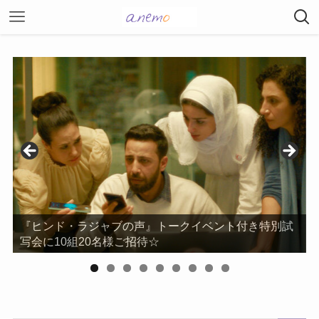
『ヒンド・ラジャブの声』トークイベント付き特別試
写会に10組20名様ご招待☆