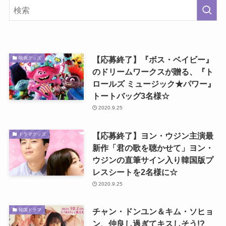
【応募終了】『ボス・ベイビー』
映画グッズ
のドリームワークスが贈る、『ト
ロールズ ミュージック★パワー』
トートバッグ3名様☆
2020.9.25
【応募終了】ヨン・ウジン主演最
ドラマグッズ
新作「君の歌を聴かせて」ヨン・
ウジンの直筆サイン入り韓国版プ
レスシートを2名様に☆
2020.9.25
チャン・ドンユン＆キム・ソヒョ
韓国ドラマ
ン、仲良し過ぎてキスしそう!?