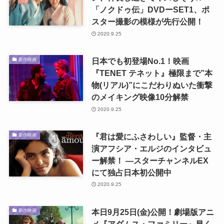
「ノクドゥ伝」DVDーSET1、ポ
スター撮影の模様が先行公開！
2020.9.25
日本でも初登場No.1！映画
新作映画
『TENET テネット』極限まで”本
物(リアル)”にこだわりぬいた衝撃
のメイキング映像10分解禁
2020.9.25
『君は愛にふさわしい』監督・主
新作映画
演アフシア・エルジのインタビュ
ー解禁！ ―スターチャンネルEX
にて独占日本初公開中
2020.9.25
本日9月25日(金)公開！劇場版アニ
新作映画
メ『アダムス・ファミリー』早く