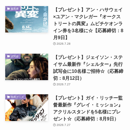
【プレゼント】アン・ハサウェイ
鑑賞券
×ユアン・マクレガー『オークス
トリートの異変』ムビチケオンラ
イン券を3名様に☆【応募締切：8
月9日】
2026.7.28
【プレゼント】ジェイソン・ステ
試写会
イサム最新作『シェルター』先行
試写会に10名様ご招待☆（応募締
切：8月12日）
2026.7.27
【プレゼント】ガイ・リッチー監
映画グッズ
督最新作『グレイ・ミッション』
アクリルスタンドを5名様にプレ
ゼント☆（応募締切：8月9日）
2026.7.27