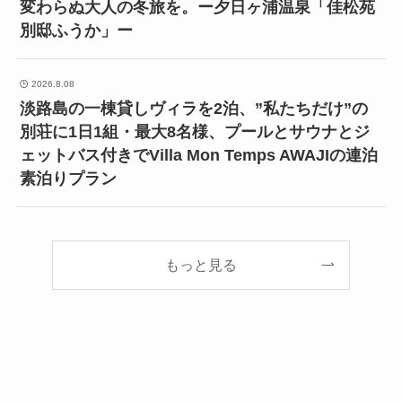
変わらぬ大人の冬旅を。ー夕日ヶ浦温泉「佳松苑
別邸ふうか」ー
2026.8.08
淡路島の一棟貸しヴィラを2泊、”私たちだけ”の
別荘に1日1組・最大8名様、プールとサウナとジ
ェットバス付きでVilla Mon Temps AWAJIの連泊
素泊りプラン
もっと見る