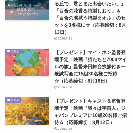
る丘で、君とまた出会いたい。』
「百合の花香る特製しおり」＆
「百合の涙拭う特製タオル」のセ
ットを3名様に☆（応募締切：8月
13日）
2026.7.31
【プレゼント】マイ・ホン監督登
試写会
壇予定！映画『猫たちと7000マイ
ルの旅』監督来日舞台挨拶付き一
般試写会に15組30名様ご招待
☆（応募締切：8月16日）
2026.7.30
【プレゼント】キャスト＆監督登
試写会
壇予定！映画『我々は宇宙人』ジ
ャパンプレミアに10組20名様ご招
待☆（応募締切：8月12日）
2026.7.29