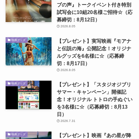
ブの声』トークイベント付き特別
試写会に10組20名様ご招待☆（応
募締切：8月12日）
2026.8.05
【プレゼント】実写映画『モアナ
映画グッズ
と伝説の海』公開記念！オリジナ
ルグッズを6名様に☆（応募締
切：8月17日）
2026.8.05
【プレゼント】「スタジオジブリ
映画グッズ
サマー・キャンペーン」開催記
念！オリジナル トトロの手ぬぐい
を3名様に☆（応募締切：8月13
日）
2026.7.31
【プレゼント】映画『あの星が降
映画グッズ