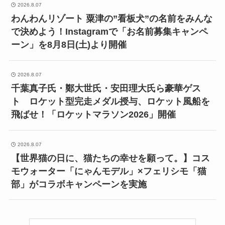
2026.8.07
わんわんリゾート 粟津の”看板犬”の名前をみんな
で決めよう！Instagramで「お名前募集キャンペ
ーン」を8月8日(土)より開催
2026.8.07
千葉真子氏・鄭大世氏・安田理大氏ら豪華ゲス
ト ロケット型完走メダル授与、ロケット風船を
飛ばせ！「ロケットマラソン2026」開催
2026.8.07
【世界猫の日に、猫たちの幸せを願って。】コス
モウォーター「にゃんモデル」×フェリシモ「猫
部」がコラボキャンペーンを実施