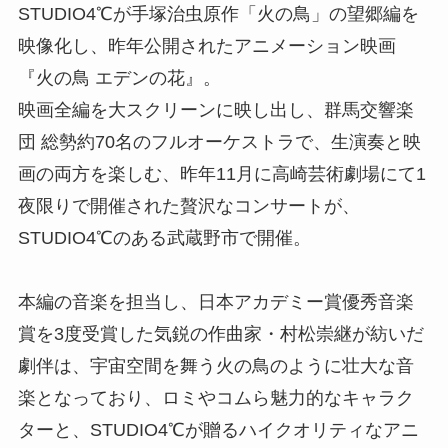
STUDIO4℃が手塚治虫原作「火の鳥」の望郷編を
映像化し、昨年公開されたアニメーション映画
『火の鳥 エデンの花』。
映画全編を大スクリーンに映し出し、群馬交響楽
団 総勢約70名のフルオーケストラで、生演奏と映
画の両方を楽しむ、昨年11月に高崎芸術劇場にて1
夜限りで開催された贅沢なコンサートが、
STUDIO4℃のある武蔵野市で開催。
本編の音楽を担当し、日本アカデミー賞優秀音楽
賞を3度受賞した気鋭の作曲家・村松崇継が紡いだ
劇伴は、宇宙空間を舞う火の鳥のように壮大な音
楽となっており、ロミやコムら魅力的なキャラク
ターと、STUDIO4℃が贈るハイクオリティなアニ