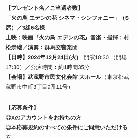
【プレゼント名／ご当選者数】
「火の鳥 エデンの花 シネマ・シンフォニー」（S
席）／3組6名様
上映：映画『火の鳥 エデンの花』音楽・指揮：村
松崇継／演奏：群馬交響楽団
【日時】2024年12月24日(火)
開演18:30 （開場
17:30）／公演時間：約1時間35分
【会場】武蔵野市民文化会館 大ホール
（東京都武
蔵野市中町3丁目9番11号）
【応募条件】
◎Xのアカウントをお持ちの方
◎本応募規約のすべての条件にご同意いただける
方