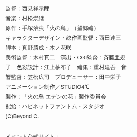
監督：西見祥示郎
音楽：村松崇継
原作：手塚治虫「火の鳥」（望郷編）
キャラクターデザイン・総作画監督：西田達三
脚本：真野勝成・木ノ花咲
美術監督：木村真二 演出・CGI監督：斉藤亜規
子 色彩設計：江上柚布子 編集：重村建吾 音
響監督：笠松広司 プロデューサー：田中栄子
アニメーション制作／STUDIO4℃
製作：「火の鳥 エデンの花」製作委員会
配給：ハピネットファントム・スタジオ
(C)Beyond C.
イベント公式サイト：