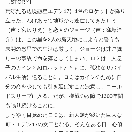
【STORY】
荒涼たる辺境惑星エデン17に1台のロケットが降り
立った。わけあって地球から逃亡してきたロミ
（声：宮沢りえ）と恋人のジョージ（声：窪塚洋
介）は、この星を2人の新天地にしようと誓うも、
未開の惑星での生活は厳しく、ジョージは井戸掘
り中の事故で命を落としてしまい、ロミは一人息
子のカインとAIロボットとともに、孤独なサバイ
バル生活に送ることに。ロミはカインのために自
分の命を少しでも引き延ばすこと決意し、コール
ドスリープに入る。だが、機械の故障で1300年間
も眠り続けることに。
ようやく目覚めたロミは、新人類が築いた巨大な
町・エデン17の女王となる。そんなある日、心優