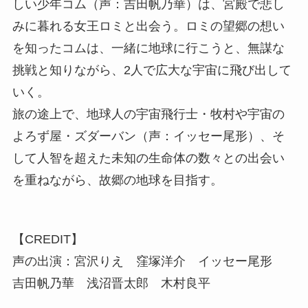
しい少年コム（声：吉田帆乃華）は、宮殿で悲し
みに暮れる女王ロミと出会う。ロミの望郷の想い
を知ったコムは、一緒に地球に行こうと、無謀な
挑戦と知りながら、2人で広大な宇宙に飛び出して
いく。
旅の途上で、地球人の宇宙飛行士・牧村や宇宙の
よろず屋・ズダーバン（声：イッセー尾形）、そ
して人智を超えた未知の生命体の数々との出会い
を重ねながら、故郷の地球を目指す。
【CREDIT】
声の出演：宮沢りえ 窪塚洋介 イッセー尾形
吉田帆乃華 浅沼晋太郎 木村良平