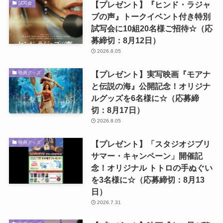
【プレゼント】『ヒンド・ラジャ
試写会
ブの声』トークイベント付き特別
試写会に10組20名様ご招待☆（応
募締切：8月12日）
2026.8.05
【プレゼント】実写映画『モアナ
映画グッズ
と伝説の海』公開記念！オリジナ
ルグッズを6名様に☆（応募締
切：8月17日）
2026.8.05
【プレゼント】「スタジオジブリ
映画グッズ
サマー・キャンペーン」開催記
念！オリジナル トトロの手ぬぐい
を3名様に☆（応募締切：8月13
日）
2026.7.31