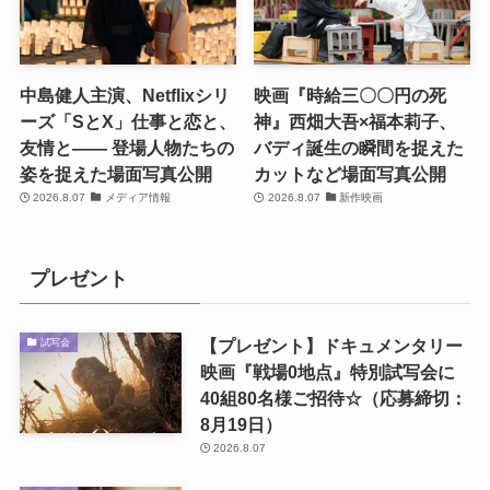
中島健人主演、Netflixシリ
映画『時給三〇〇円の死
ーズ「SとX」仕事と恋と、
神』西畑大吾×福本莉子、
友情と―― 登場人物たちの
バディ誕生の瞬間を捉えた
姿を捉えた場面写真公開
カットなど場面写真公開
2026.8.07
メディア情報
2026.8.07
新作映画
プレゼント
【プレゼント】ドキュメンタリー
試写会
映画『戦場0地点』特別試写会に
40組80名様ご招待☆（応募締切：
8月19日）
2026.8.07