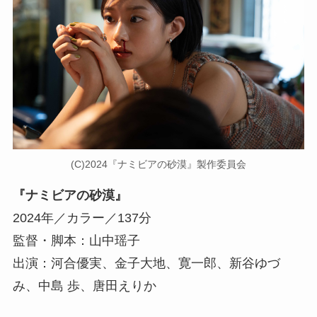
(C)2024『ナミビアの砂漠』製作委員会
『ナミビアの砂漠』
2024年／カラー／137分
監督・脚本：山中瑶子
出演：河合優実、金子大地、寛一郎、新谷ゆづ
み、中島 歩、唐田えりか