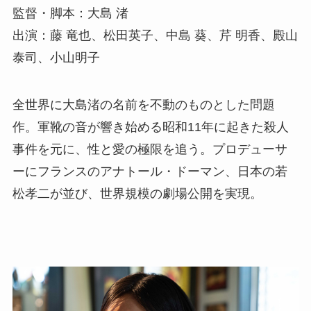
監督・脚本：大島 渚
出演：藤 竜也、松田英子、中島 葵、芹 明香、殿山
泰司、小山明子
全世界に大島渚の名前を不動のものとした問題
作。軍靴の音が響き始める昭和11年に起きた殺人
事件を元に、性と愛の極限を追う。プロデューサ
ーにフランスのアナトール・ドーマン、日本の若
松孝二が並び、世界規模の劇場公開を実現。