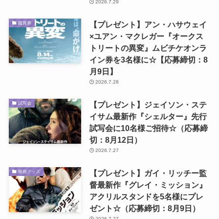
2026.7.29
【プレゼント】アン・ハサウェイ
鑑賞券
×ユアン・マクレガー『オークス
トリートの異変』ムビチケオンラ
イン券を3名様に☆【応募締切：8
月9日】
2026.7.28
【プレゼント】ジェイソン・ステ
試写会
イサム最新作『シェルター』先行
試写会に10名様ご招待☆（応募締
切：8月12日）
2026.7.27
【プレゼント】ガイ・リッチー監
映画グッズ
督最新作『グレイ・ミッション』
アクリルスタンドを5名様にプレ
ゼント☆（応募締切：8月9日）
2026.7.27