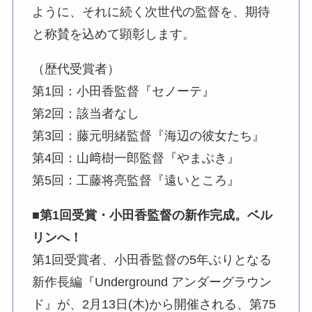
ように、それに続く次世代の監督を、期待
と称賛を込めて顕彰します。
（歴代受賞者）
第1回：小田香監督『セノーテ』
第2回：該当者なし
第3回：藤元明緒監督『海辺の彼女たち』
第4回：山﨑樹一郎監督『やまぶき』
第5回：工藤将亮監督『遠いところ』
■第1回受賞・小田香監督の新作完成。ベル
リンへ！
第1回受賞者、小田香監督の5年ぶりとなる
新作長編『Underground アンダーグラウン
ド』が、2月13日(木)から開催される、第75