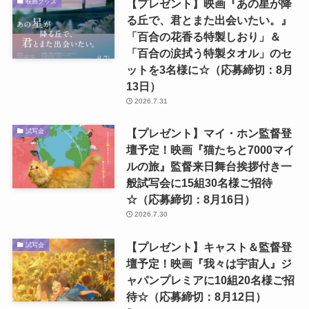
【プレゼント】映画『あの星が降
映画グッズ
る丘で、君とまた出会いたい。』
「百合の花香る特製しおり」＆
「百合の涙拭う特製タオル」のセ
ットを3名様に☆（応募締切：8月
13日）
2026.7.31
【プレゼント】マイ・ホン監督登
試写会
壇予定！映画『猫たちと7000マイ
ルの旅』監督来日舞台挨拶付き一
般試写会に15組30名様ご招待
☆（応募締切：8月16日）
2026.7.30
【プレゼント】キャスト＆監督登
試写会
壇予定！映画『我々は宇宙人』ジ
ャパンプレミアに10組20名様ご招
待☆（応募締切：8月12日）