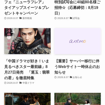
フェ「ニューラフレア」
特別試写会に40組80名様ご
タイアップスイーツ＆プレ
招待☆（応募締切：8月19
ゼントキャンペーン
日）
2026.8.07
新作映画
2026.8.07
試写会
「中国ドラマが好き！いま
【重要】サーバー移行に伴
見るべきスター最前線」8
うWebサイト一時休止のお
月27日発売 「逐玉：翡翠
知らせ
の君」を徹底特集
2026.8.07
お知らせ
2026.8.07
中国ドラマ