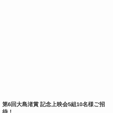
第6回大島渚賞 記念上映会5組10名様ご招
待！