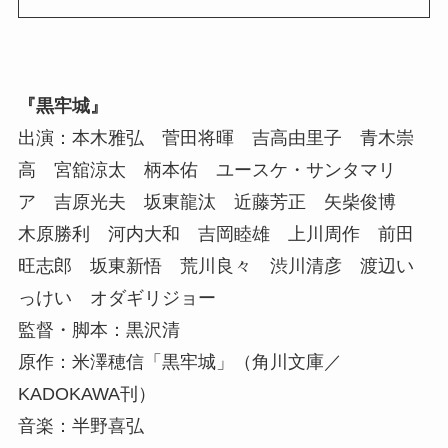
『黒牢城』
出演：本木雅弘 菅田将暉 吉高由里子 青木崇
高 宮舘涼太 柄本佑 ユースケ・サンタマリ
ア 吉原光夫 坂東龍汰 近藤芳正 矢柴俊博
木原勝利 河内大和 吉岡睦雄 上川周作 前田
旺志郎 坂東新悟 荒川良々 渋川清彦 渡辺い
っけい オダギリジョー
監督・脚本：黒沢清
原作：米澤穂信「黒牢城」（角川文庫／
KADOKAWA刊）
音楽：半野喜弘