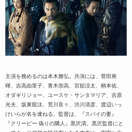
主演を務めるのは本木雅弘。共演には、菅田将
暉、吉高由里子、青木崇高、宮舘涼太、柄本佑、
オダギリジョー、ユースケ・サンタマリア、吉原
光夫、坂東龍汰、荒川良々、渋川清彦、渡辺いっ
けいらが名を連ねる。監督は、『スパイの妻』
『クリーピー 偽りの隣人』黒沢清。黒沢監督にと