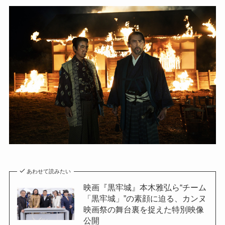
あわせて読みたい
映画『黒牢城』本木雅弘ら“チーム
「黒牢城」”の素顔に迫る、カンヌ
映画祭の舞台裏を捉えた特別映像
公開