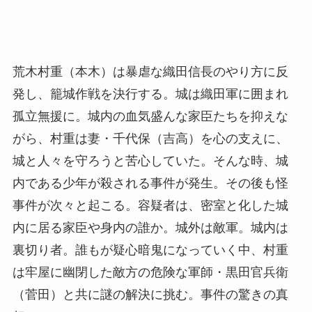
荒木村重（本木）は暴虐な織田信長のやり方に反
発し、籠城作戦を決行する。城は織田軍に囲まれ
孤立無援に。城内の血気盛んな家臣たちを抑えな
がら、村重は妻・千代保（吉高）を心の支えに、
城と人々を守ろうと苦心していた。そんな時、城
内である少年が殺される事件が発生。その後も怪
事件が次々と起こる。容疑者は、密室と化した城
内に居る家臣や身内の誰か。城外は敵軍。城内は
裏切り者。誰もが疑心暗鬼になっていく中、村重
は牢屋に幽閉した敵方の危険な軍師・黒田官兵衛
（菅田）と共に謎の解決に挑む。事件の驚きの真