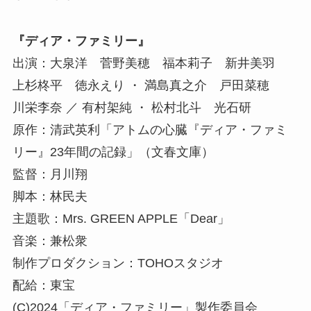
『ディア・ファミリー』
出演：大泉洋 菅野美穂 福本莉子 新井美羽
上杉柊平 徳永えり ・ 満島真之介 戸田菜穂
川栄李奈 ／ 有村架純 ・ 松村北斗 光石研
原作：清武英利「アトムの心臓『ディア・ファミ
リー』23年間の記録」（文春文庫）
監督：月川翔
脚本：林民夫
主題歌：Mrs. GREEN APPLE「Dear」
音楽：兼松衆
制作プロダクション：TOHOスタジオ
配給：東宝
(C)2024「ディア・ファミリー」製作委員会