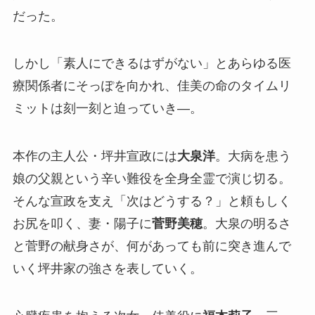
だった。
しかし「素人にできるはずがない」とあらゆる医
療関係者にそっぽを向かれ、佳美の命のタイムリ
ミットは刻一刻と迫っていき―。
本作の主人公・坪井宣政には
大泉洋
。大病を患う
娘の父親という辛い難役を全身全霊で演じ切る。
そんな宣政を支え「次はどうする？」と頼もしく
お尻を叩く、妻・陽子に
菅野美穂
。大泉の明るさ
と菅野の献身さが、何があっても前に突き進んで
いく坪井家の強さを表していく。