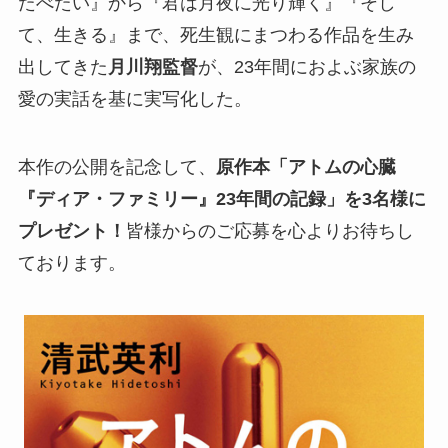
たべたい』から『君は月夜に光り輝く』『そし
て、生きる』まで、死生観にまつわる作品を生み
出してきた
月川翔監督
が、23年間におよぶ家族の
愛の実話を基に実写化した。
本作の公開を記念して、
原作本「アトムの心臓
『ディア・ファミリー』23年間の記録」を3名様に
プレゼント！
皆様からのご応募を心よりお待ちし
ております。