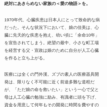
絶対にあきらめない家族の＜愛の物語＞を。
1970年代、心臓疾患は日本人にとって致命的な病
だった。そんな状況下において、娘の佳美は、心
臓に先天的な疾患を抱え、幼い頃に「余命10年」
を宣告されてしまう。絶望の最中、小さな町工場
を経営する父・宣政は娘のために自分が人工心臓
を作ると立ち上がる。
医療には全くの門外漢。ズブの素人の医療器具開
発は、限りなく不可能に近く前途多難な道程だ
が、「ただ娘の命を救いたい」という一心で父と
母は人工心臓の勉強に励み、有識者に頭を下げ、
資金を用意して何年もその開発に時間を費やすの