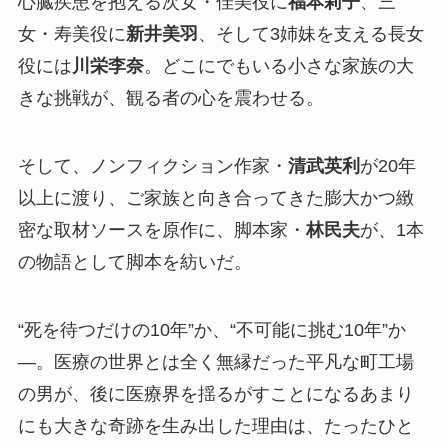
心臓疾患を抱える次女・佳美役に
福本莉子
、三
女・寿美役に
新井美羽
、そして3姉妹を支える長女
役には
川栄李奈
。どこにでもいる小さな家族の大
きな挑戦が、観る者の心を震わせる。
そして、ノンフィクション作家・
清武英利
が20年
以上に渡り、ご家族と向き合ってきた膨大かつ緻
密な取材ソースを原作に、脚本家・
林民夫
が、1本
の物語として脚本を紡いだ。
“死を待つだけの10年”か、“不可能に挑む10年”か
―。医療の世界とは全く無縁だった平凡な町工場
の男が、後に医療界を揺るがすことになるあまり
にも大きな奇跡を生み出した理由は、たったひと