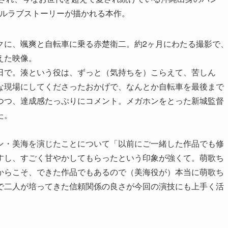
ナルラブストーリーが描かれる本作。
クに、颯爽と自転車に乗る赤楚衛二。約2ヶ月にわたる撮影で
えた映像。
日で。湊という役は、ずっと（気持ちを）こらえて、苦しん
な現場にしてくださったおかげで、なんとか自転車を最後まで
つつ、達成感たっぷりにコメント。メガホンをとった新城監督
た。
ン・美海を演じたことについて「以前にご一緒した作品でも修
すし、すごく甘やかしてもらったという印象が強くて。萌歌ち
からこそ、できた作品でもあるので（美海役が）本当に萌歌ち
で二人が培ってきた信頼関係の良さが今回の演技にも上手く活