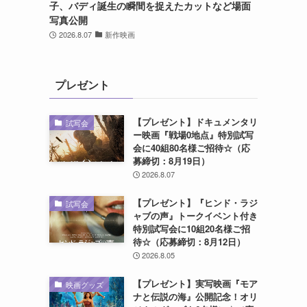
子、バディ誕生の瞬間を捉えたカットなど場面
写真公開
2026.8.07
新作映画
プレゼント
【プレゼント】ドキュメンタリ
試写会
ー映画『戦場0地点』特別試写
会に40組80名様ご招待☆（応
募締切：8月19日）
2026.8.07
【プレゼント】『ヒンド・ラジ
試写会
ャブの声』トークイベント付き
特別試写会に10組20名様ご招
待☆（応募締切：8月12日）
2026.8.05
【プレゼント】実写映画『モア
映画グッズ
ナと伝説の海』公開記念！オリ