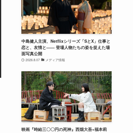
中島健人主演、Netflixシリーズ「SとX」仕事と
恋と、友情と―― 登場人物たちの姿を捉えた場
面写真公開
2026.8.07
メディア情報
映画『時給三〇〇円の死神』西畑大吾×福本莉