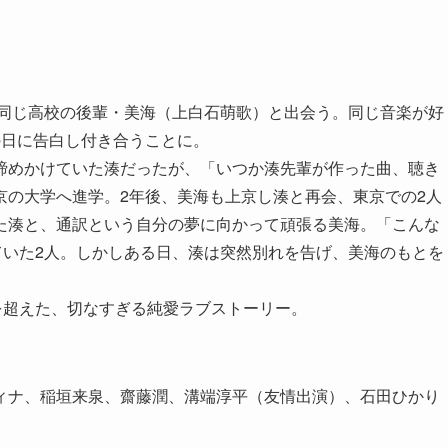
、同じ高校の後輩・美海（上白石萌歌）と出会う。同じ音楽が好
の日に告白し付き合うことに。
諦めかけていた湊だったが、「いつか湊先輩が作った曲、聴き
京の大学へ進学。2年後、美海も上京し湊と再会、東京での2人
た湊と、通訳という自分の夢に向かって頑張る美海。「こんな
ていた2人。しかしある日、湊は突然別れを告げ、美海のもとを
を超えた、切なすぎる純愛ラブストーリー。
ィナ、稲垣来泉、齋藤潤、溝端淳平（友情出演）、石田ひかり