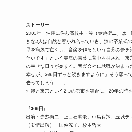
ストーリー
2003年、沖縄に住む高校生・湊（赤楚衛二）は
きな2人は自然と惹かれ合っていき、湊の卒業式
母を病気で亡くし、音楽を作るという自分の夢を
たいです」という美海の言葉に背中を押され、東
の幸せな日々が始まる。音楽会社に就職が決まっ
幸せが、365日ずっと続きますように」そう願っ
去ってしまう――。
沖縄と東京という2つの都市を舞台に、20年の時
『366日』
出演：赤楚衛二、上白石萌歌、中島裕翔、玉城テ
（友情出演）、国仲涼子、杉本哲太