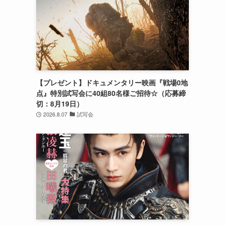
【プレゼント】ドキュメンタリー映画『戦場0地
点』特別試写会に40組80名様ご招待☆（応募締
切：8月19日）
2026.8.07
試写会