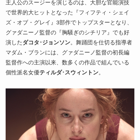
主人公のスージーを演じるのは、大胆な官能演技
で世界的大ヒットとなった『フィフティ・シェイ
ズ・オブ・グレイ』3部作でトップスターとなり、
グァダニーノ監督の『胸騒ぎのシチリア』でも好
演した
ダコタ･ジョンソン
。舞踊団を仕切る指導者
マダム・ブランには、グァダニーノ監督の初長編
監督作への主演以来、数多くの作品で組んでいる
個性派名女優
ティルダ･スウィントン
。