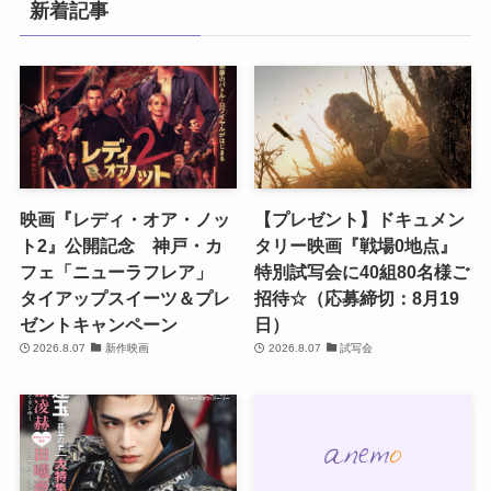
新着記事
映画『レディ・オア・ノッ
【プレゼント】ドキュメン
ト2』公開記念 神戸・カ
タリー映画『戦場0地点』
フェ「ニューラフレア」
特別試写会に40組80名様ご
タイアップスイーツ＆プレ
招待☆（応募締切：8月19
ゼントキャンペーン
日）
2026.8.07
新作映画
2026.8.07
試写会