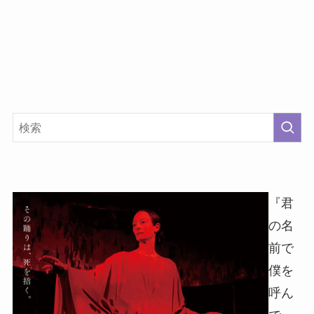
『君
の名
前で
僕を
呼ん