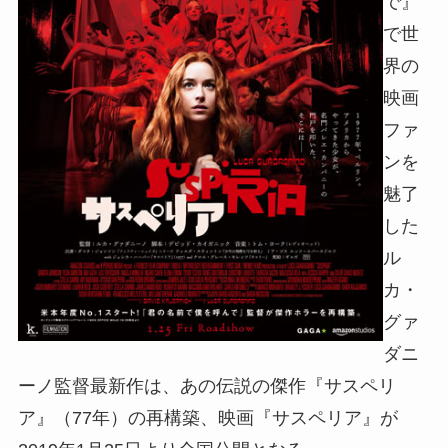
で』
で世
界の
映画
ファ
ンを
魅了
した
ル
カ・
グァ
ダニ
ーノ監督最新作は、あの伝説の傑作『サスペリ
ア』（77年）の再構築、映画『サスペリア』が