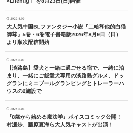
×Lifehug」 を8月23日(日)開催
2026.8.09
大人気中国BLファンタジー小説『二哈和他的白猫
師尊』5巻・6巻電子書籍版2026年8月9日（日）
より順次配信開始
2026.8.09
【淡路島】愛犬と一緒に過ごせる宿で、一緒に泊
まり、一緒にご飯愛犬専用の淡路島グルメ、ドッ
グランにミニプールグランピングとトレーラーハ
ウスの2施設で
2026.8.08
『8歳から始める魔法学』ボイスコミック公開！
村瀬歩、藤原夏海ら大人気キャストが出演！