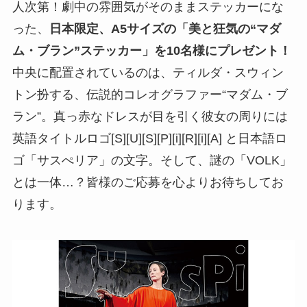
人次第！劇中の雰囲気がそのままステッカーにな
った、
日本限定、A5サイズの「美と狂気の“マダ
ム・ブラン”ステッカー」を10名様にプレゼント！
中央に配置されているのは、ティルダ・スウィン
トン扮する、伝説的コレオグラファー“マダム・ブ
ラン”。真っ赤なドレスが目を引く彼女の周りには
英語タイトルロゴ[S][U][S][P][i][R][i][A] と日本語ロ
ゴ「サスぺリア」の文字。そして、謎の「VOLK」
とは一体…？皆様のご応募を心よりお待ちしてお
ります。