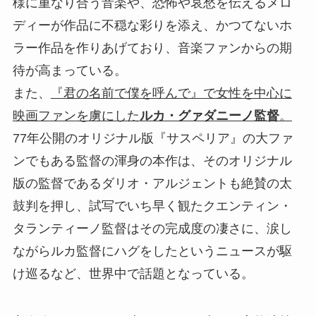
様に重なり合う音楽や、恐怖や哀愁を伝えるメロ
ディーが作品に不穏な彩りを添え、かつてないホ
ラー作品を作りあげており、音楽ファンからの期
待が高まっている。
また、
『君の名前で僕を呼んで』で女性を中心に
映画ファンを虜にした
ルカ・グァダニーノ監督
。
77年公開のオリジナル版『サスペリア』の大ファ
ンでもある監督の渾身の本作は、そのオリジナル
版の監督であるダリオ・アルジェントも絶賛の太
鼓判を押し、試写でいち早く観たクエンティン・
タランティーノ監督はその完成度の凄さに、涙し
ながらルカ監督にハグをしたというニュースが駆
け巡るなど、世界中で話題となっている。