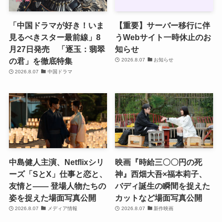
「中国ドラマが好き！いま
【重要】サーバー移行に伴
見るべきスター最前線」8
うWebサイト一時休止のお
月27日発売 「逐玉：翡翠
知らせ
の君」を徹底特集
2026.8.07
お知らせ
2026.8.07
中国ドラマ
中島健人主演、Netflixシリ
映画『時給三〇〇円の死
ーズ「SとX」仕事と恋と、
神』西畑大吾×福本莉子、
友情と―― 登場人物たちの
バディ誕生の瞬間を捉えた
姿を捉えた場面写真公開
カットなど場面写真公開
2026.8.07
メディア情報
2026.8.07
新作映画