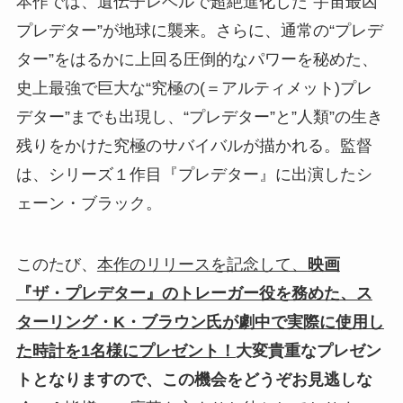
本作では、遺伝子レベルで超絶進化した“宇宙最凶
プレデター”が地球に襲来。さらに、通常の“プレデ
ター”をはるかに上回る圧倒的なパワーを秘めた、
史上最強で巨大な“究極の(＝アルティメット)プレ
デター”までも出現し、“プレデター”と”人類”の生き
残りをかけた究極のサバイバルが描かれる。監督
は、シリーズ１作目『プレデター』に出演したシ
ェーン・ブラック。
このたび、
本作のリリースを記念して、
映画
『ザ・プレデター』のトレーガー役を務めた、ス
ターリング・K・ブラウン氏が劇中で実際に使用し
た時計を1名様にプレゼント！
大変貴重なプレゼン
トとなりますので、この機会をどうぞお見逃しな