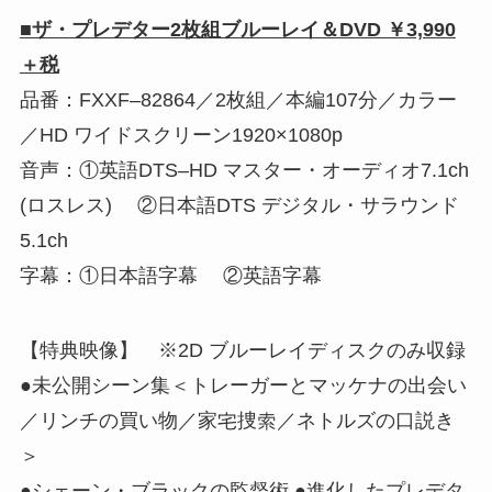
■ザ・プレデター2枚組ブルーレイ＆DVD ￥3,990
＋税
品番：FXXF‒82864／2枚組／本編107分／カラー
／HD ワイドスクリーン1920×1080p
音声：①英語DTS‒HD マスター・オーディオ7.1ch
(ロスレス) ②日本語DTS デジタル・サラウンド
5.1ch
字幕：①日本語字幕 ②英語字幕
【特典映像】 ※2D ブルーレイディスクのみ収録
●未公開シーン集＜トレーガーとマッケナの出会い
／リンチの買い物／家宅捜索／ネトルズの口説き
＞
●シェーン・ブラックの監督術 ●進化したプレデタ