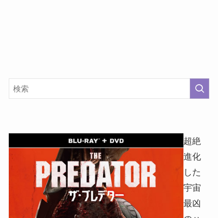
超絶
進化
した
宇宙
最凶