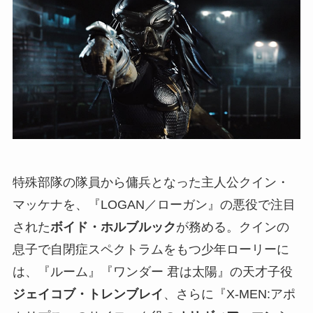
特殊部隊の隊員から傭兵となった主人公クイン・
マッケナを、『LOGAN／ローガン』の悪役で注目
された
ボイド・ホルブルック
が務める。クインの
息子で自閉症スペクトラムをもつ少年ローリーに
は、『ルーム』『ワンダー 君は太陽』の天才子役
ジェイコブ・トレンブレイ
、さらに『X-MEN:アポ