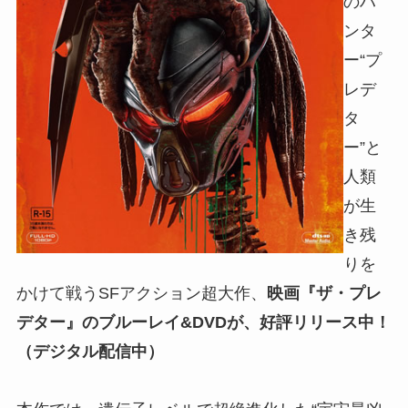
のハ
ンタ
ー“プ
レデ
タ
ー”と
人類
が生
き残
りを
かけて戦うSFアクション超大作、
映画『ザ・プレ
デター』のブルーレイ&DVDが、好評リリース中！
（デジタル配信中）