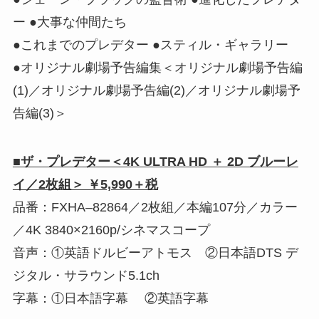
ー ●大事な仲間たち
●これまでのプレデター ●スティル・ギャラリー
●オリジナル劇場予告編集＜オリジナル劇場予告編
(1)／オリジナル劇場予告編(2)／オリジナル劇場予
告編(3)＞
■ザ・プレデター＜4K ULTRA HD ＋ 2D ブルーレ
イ／2枚組＞ ￥5,990＋税
品番：FXHA‒82864／2枚組／本編107分／カラー
／4K 3840×2160p/シネマスコープ
音声：①英語ドルビーアトモス ②日本語DTS デ
ジタル・サラウンド5.1ch
字幕：①日本語字幕 ②英語字幕