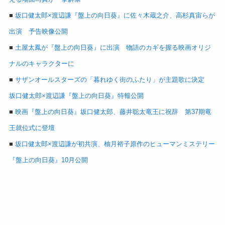
■
坂口健太郎×渡辺謙『盤上の向日葵』に佐々木蔵之介、高杉真宙らが
出演 予告映像公開
■
土屋太鳳が『盤上の向日葵』に出演 物語のカギを握る映画オリジ
ナルのキャラクターに
■
サザンオールスターズの「暮れゆく街のふたり」が主題歌に決定
坂口健太郎×渡辺謙『盤上の向日葵』特報公開
■
映画『盤上の向日葵』坂口健太郎、藤井聡太竜王に祝辞 第37期竜
王就位式に登壇
■
坂口健太郎×渡辺謙が初共演、柚月裕子原作のヒューマンミステリー
『盤上の向日葵』10月公開