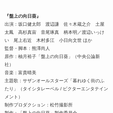
『盤上の向日葵』
出演：坂口健太郎 渡辺謙 佐々木蔵之介 土屋
太鳳 高杉真宙 音尾琢真 柄本明／渡辺いっけ
い 尾上右近 木村多江 小日向文世 ほか
監督・脚本：熊澤尚人
原作：柚月裕子「盤上の向日葵」（中央公論新
社）
音楽：富貴晴美
主題歌：サザンオールスターズ「暮れゆく街のふ
たり」（タイシタレーベル / ビクターエンタテイン
メント）
制作プロダクション：松竹撮影所
製作：「盤上の向日葵」製作委員会