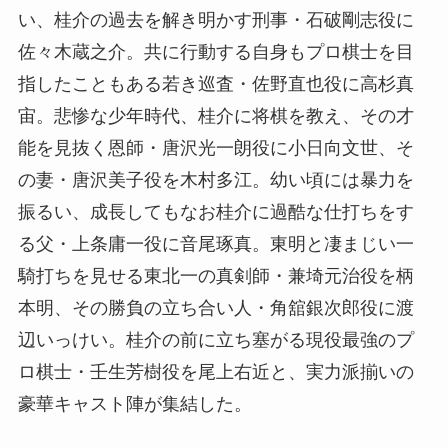
い、桂介の過去を解き明かす刑事・石破剛志役に
佐々木蔵之介。共に行動する自身もプロ棋士を目
指したこともある若き巡査・佐野直也役に高杉真
宙。悲惨な少年時代、桂介に将棋を教え、その才
能を見抜く恩師・唐沢光一朗役に小日向文世、そ
の妻・唐沢美子役を木村多江。幼い頃には暴力を
振るい、成長してもなお桂介に過酷な仕打ちをす
る父・上条庸一役に音尾琢真。東明と凄まじい一
騎打ちを見せる東北一の真剣師・兼埼元治役を柄
本明、その勝負の立ち合い人・角舘銀次郎役に渡
辺いっけい。桂介の前に立ち塞がる現役最強のプ
ロ棋士・壬生芳樹役を尾上右近と、実力派揃いの
豪華キャスト陣が集結した。