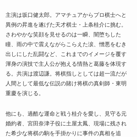
主演は坂口健太郎。アマチュアからプロ棋士へと
異例の昇進を遂げた天才棋士・上条桂介に挑む。
さわやかな笑顔を見せるのは一瞬、闇堕ちした
瞳、雨の中で震えながらこらえた涙、憎悪をむき
出しにした乱闘など、これまでのイメージを覆す
渾身の演技で主人公が抱える情熱と葛藤を体現す
る。共演は渡辺謙。将棋指しとしては超一流だが
人間として最低な伝説の賭け将棋の真剣師・東明
重慶を演じる。
他にも、過酷な運命と戦う桂介を愛し、見守る元
婚約者、宮田奈津子役に土屋太鳳、現場に残され
た希少な将棋の駒を手掛かりに事件の真相を追