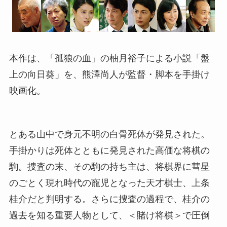
本作は、「孤狼の血」の柚月裕子による小説「盤
上の向日葵」を、熊澤尚人が監督・脚本を手掛け
映画化。
とある山中で身元不明の白骨死体が発見された。
手掛かりは死体とともに発見された高価な将棋の
駒。捜査の末、その駒の持ち主は、将棋界に彗星
のごとく現れ時代の寵児となった天才棋士、上条
桂介だと判明する。さらに捜査の過程で、桂介の
過去を知る重要人物として、＜賭け将棋＞で圧倒