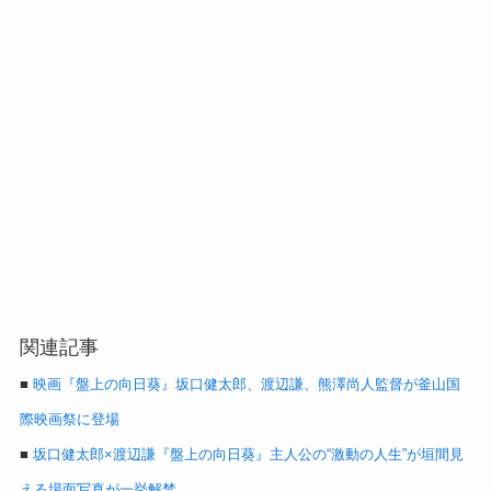
関連記事
■
映画『盤上の向日葵』坂口健太郎、渡辺謙、熊澤尚人監督が釜山国
際映画祭に登場
■
坂口健太郎×渡辺謙『盤上の向日葵』主人公の“激動の人生”が垣間見
える場面写真が一挙解禁