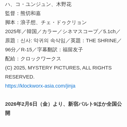
ハ、コ・ユンジュン、木野花
監督：熊切和嘉
脚本：浪子想、チェ・ドゥクリョン
2025年／韓国／カラー／シネマスコープ／5.1ch／
原題：신사: 악귀의 속삭임／英題：THE SHRINE／
96分／R-15／字幕翻訳：福留友子
配給：クロックワークス
(C) 2025, MYSTERY PICTURES, ALL RIGHTS
RESERVED.
https://klockworx-asia.com/jinja
2026年2月6日（金）より、新宿バルト9ほか全国公
開