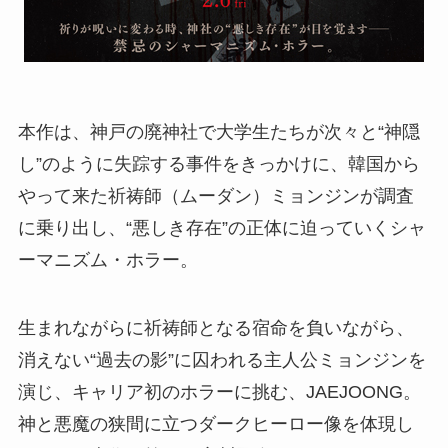
本作は、神戸の廃神社で大学生たちが次々と“神隠
し”のように失踪する事件をきっかけに、韓国から
やって来た祈祷師（ムーダン）ミョンジンが調査
に乗り出し、“悪しき存在”の正体に迫っていくシャ
ーマニズム・ホラー。
生まれながらに祈祷師となる宿命を負いながら、
消えない“過去の影”に囚われる主人公ミョンジンを
演じ、キャリア初のホラーに挑む、JAEJOONG。
神と悪魔の狭間に立つダークヒーロー像を体現し