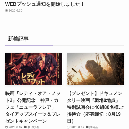
WEBプッシュ通知を開始しました！
2025.6.30
新着記事
映画『レディ・オア・ノッ
【プレゼント】ドキュメン
ト2』公開記念 神戸・カ
タリー映画『戦場0地点』
フェ「ニューラフレア」
特別試写会に40組80名様ご
タイアップスイーツ＆プレ
招待☆（応募締切：8月19
ゼントキャンペーン
日）
2026.8.07
新作映画
2026.8.07
試写会