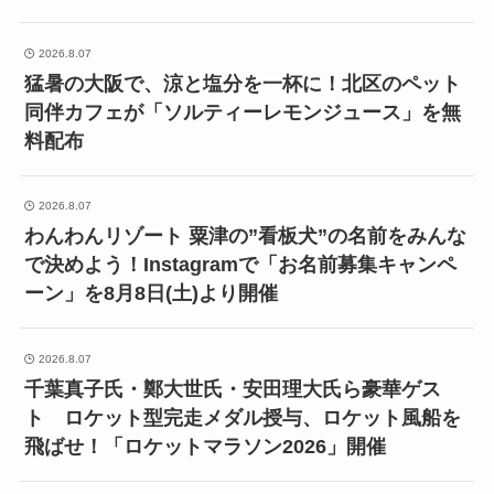
2026.8.07
猛暑の大阪で、涼と塩分を一杯に！北区のペット
同伴カフェが「ソルティーレモンジュース」を無
料配布
2026.8.07
わんわんリゾート 粟津の”看板犬”の名前をみんな
で決めよう！Instagramで「お名前募集キャンペ
ーン」を8月8日(土)より開催
2026.8.07
千葉真子氏・鄭大世氏・安田理大氏ら豪華ゲス
ト ロケット型完走メダル授与、ロケット風船を
飛ばせ！「ロケットマラソン2026」開催