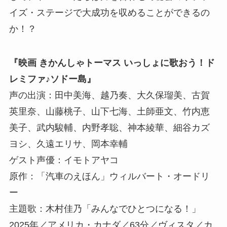
イズ・ステージで大成功を収めることができるの
か！？
『映画 きかんしゃトーマス いっしょに歌おう！ド
レミファ♪ソドー島』
声の出演：田中美海、越乃奏、大久保瑠美、古賀
英里奈、山藤桃子、山下七海、土師亜文、竹内恵
美子、武内駿輔、内野孝聡、神本綾華、細谷カズ
ヨシ、久遠エリサ、岡本幸輔
ゲスト声優：イモトアヤコ
原作：「汽車のえほん」ウィルバート・オードリ
ー
主題歌：木村佳乃「みんなでひとつになる！」
2025年／アメリカ・カナダ／63分／ヴィスタ／カ