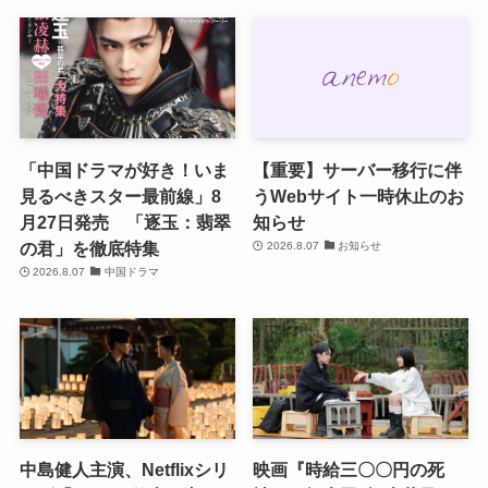
「中国ドラマが好き！いま
【重要】サーバー移行に伴
見るべきスター最前線」8
うWebサイト一時休止のお
月27日発売 「逐玉：翡翠
知らせ
の君」を徹底特集
2026.8.07
お知らせ
2026.8.07
中国ドラマ
中島健人主演、Netflixシリ
映画『時給三〇〇円の死