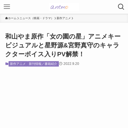
ホーム
ニュース（映画・ドラマ）
新作アニメ
和山やま原作「女の園の星」アニメキー
ビジュアルと星野源&宮野真守のキャラ
クターボイス入りPV解禁！
2022.9.20
新作アニメ
新刊情報／書籍紹介