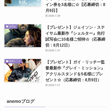
イン券を3名様に☆【応募締切：8
月9日】
2026.7.28
【プレゼント】ジェイソン・ステ
試写会
イサム最新作『シェルター』先行
試写会に10名様ご招待☆（応募締
切：8月12日）
2026.7.27
【プレゼント】ガイ・リッチー監
映画グッズ
督最新作『グレイ・ミッション』
アクリルスタンドを5名様にプレ
ゼント☆（応募締切：8月9日）
2026.7.27
anemoブログ