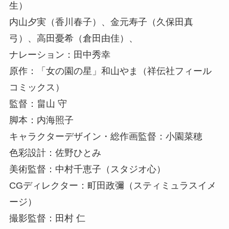
生）
内山夕実（香川春子）、金元寿子（久保田真
弓）、高田憂希（倉田由佳）、
ナレーション：田中秀幸
原作：「女の園の星」和山やま（祥伝社フィール
コミックス）
監督：畠山 守
脚本：内海照子
キャラクターデザイン・総作画監督：小園菜穂
色彩設計：佐野ひとみ
美術監督：中村千恵子（スタジオ心）
CGディレクター：町田政彌（スティミュラスイメ
ージ）
撮影監督：田村 仁