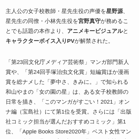
主人公の女子校教師・星先生役の声優を
星野源
、
星先生の同僚・小林先生役を
宮野真守
が務めるこ
とでも話題の本作より、
アニメキービジュアル
と
キャラクターボイス入りPV
が解禁された。
「第23回文化庁メディア芸術祭」マンガ部門新人
賞や、「第24回手塚治虫文化賞」短編賞ほか漫画
賞を総ナメした「夢中さ、きみに。」で知られる
和山やまの「女の園の星」は、ある女子校教師の
日常を描き、「このマンガがすごい！2021」オン
ナ編（宝島社）にて第1位を受賞。さらには「出版
社コミック担当が選んだおすすめコミック」第1
位、「Apple Books Store2020年」ベスト女性マン