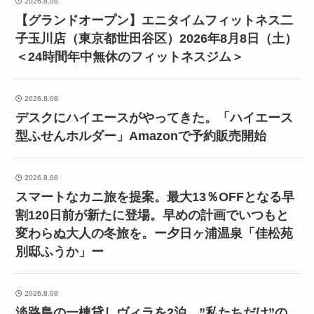
2026.8.08
【グランドオープン】エニタイムフィットネス二
子玉川店（東京都世田谷区）2026年8月8日（土）
＜24時間年中無休のフィットネスジム＞
2026.8.08
デスクにハイエースがやってきた。「ハイエース
型ふせんホルダー」Amazonで予約販売開始
2026.8.08
スマートなカニ旅を提案。最大13％OFFとなる早
割120日前が新たに登場。早めの計画でいつもと
変わらぬ大人の冬旅を。ー夕日ヶ浦温泉「佳松苑
別邸ふうか」ー
2026.8.08
淡路島の一棟貸しヴィラを2泊、”私たちだけ”の