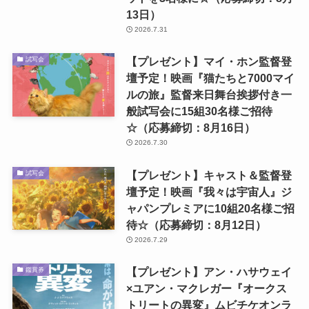
13日）
2026.7.31
【プレゼント】マイ・ホン監督登
試写会
壇予定！映画『猫たちと7000マイ
ルの旅』監督来日舞台挨拶付き一
般試写会に15組30名様ご招待
☆（応募締切：8月16日）
2026.7.30
【プレゼント】キャスト＆監督登
試写会
壇予定！映画『我々は宇宙人』ジ
ャパンプレミアに10組20名様ご招
待☆（応募締切：8月12日）
2026.7.29
【プレゼント】アン・ハサウェイ
鑑賞券
×ユアン・マクレガー『オークス
トリートの異変』ムビチケオンラ