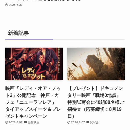
2025.6.30
新着記事
映画『レディ・オア・ノッ
【プレゼント】ドキュメン
ト2』公開記念 神戸・カ
タリー映画『戦場0地点』
フェ「ニューラフレア」
特別試写会に40組80名様ご
タイアップスイーツ＆プレ
招待☆（応募締切：8月19
ゼントキャンペーン
日）
2026.8.07
新作映画
2026.8.07
試写会