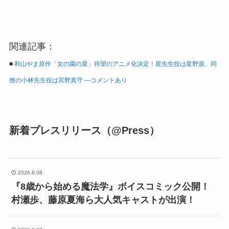
関連記事：
■
和山やま原作「女の園の星」待望のアニメ化決定！星先生役は星野源、同
僚の小林先生役は宮野真守 ―コメントあり
新着プレスリリース（@Press）
2026.8.08
『8歳から始める魔法学』ボイスコミック公開！
村瀬歩、藤原夏海ら大人気キャストが出演！