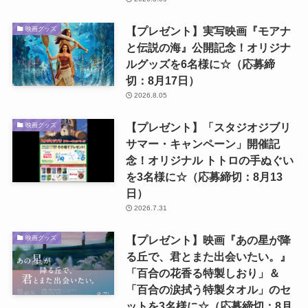
【プレゼント】実写映画『モアナ
映画グッズ
と伝説の海』公開記念！オリジナ
ルグッズを6名様に☆（応募締
切：8月17日）
2026.8.05
【プレゼント】「スタジオジブリ
映画グッズ
サマー・キャンペーン」開催記
念！オリジナル トトロの手ぬぐい
を3名様に☆（応募締切：8月13
日）
2026.7.31
【プレゼント】映画『あの星が降
映画グッズ
る丘で、君とまた出会いたい。』
「百合の花香る特製しおり」＆
「百合の涙拭う特製タオル」のセ
ットを3名様に☆（応募締切：8月