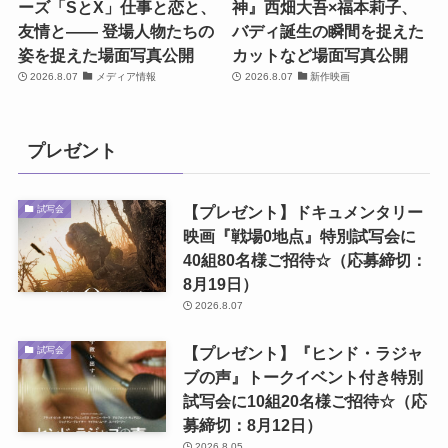
ーズ「SとX」仕事と恋と、
神』西畑大吾×福本莉子、
友情と―― 登場人物たちの
バディ誕生の瞬間を捉えた
姿を捉えた場面写真公開
カットなど場面写真公開
2026.8.07
メディア情報
2026.8.07
新作映画
プレゼント
【プレゼント】ドキュメンタリー
試写会
映画『戦場0地点』特別試写会に
40組80名様ご招待☆（応募締切：
8月19日）
2026.8.07
【プレゼント】『ヒンド・ラジャ
試写会
ブの声』トークイベント付き特別
試写会に10組20名様ご招待☆（応
募締切：8月12日）
2026.8.05