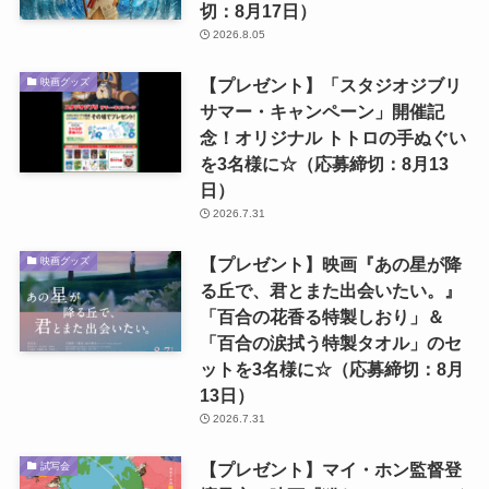
切：8月17日）
2026.8.05
【プレゼント】「スタジオジブリ
映画グッズ
サマー・キャンペーン」開催記
念！オリジナル トトロの手ぬぐい
を3名様に☆（応募締切：8月13
日）
2026.7.31
【プレゼント】映画『あの星が降
映画グッズ
る丘で、君とまた出会いたい。』
「百合の花香る特製しおり」＆
「百合の涙拭う特製タオル」のセ
ットを3名様に☆（応募締切：8月
13日）
2026.7.31
【プレゼント】マイ・ホン監督登
試写会