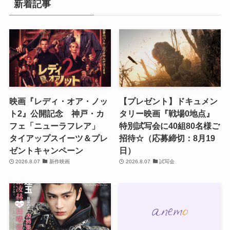
新着記事
映画『レディ・オア・ノッ
【プレゼント】ドキュメン
ト2』公開記念 神戸・カ
タリー映画『戦場0地点』
フェ「ニューラフレア」
特別試写会に40組80名様ご
タイアップスイーツ＆プレ
招待☆（応募締切：8月19
ゼントキャンペーン
日）
2026.8.07
新作映画
2026.8.07
試写会