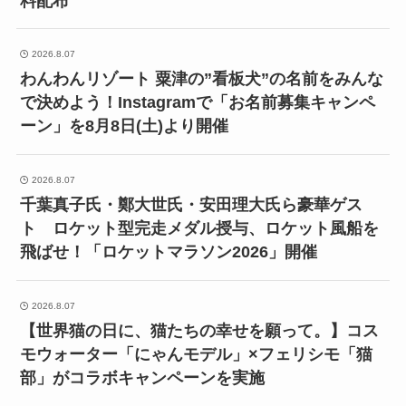
料配布
2026.8.07
わんわんリゾート 粟津の”看板犬”の名前をみんな
で決めよう！Instagramで「お名前募集キャンペ
ーン」を8月8日(土)より開催
2026.8.07
千葉真子氏・鄭大世氏・安田理大氏ら豪華ゲス
ト ロケット型完走メダル授与、ロケット風船を
飛ばせ！「ロケットマラソン2026」開催
2026.8.07
【世界猫の日に、猫たちの幸せを願って。】コス
モウォーター「にゃんモデル」×フェリシモ「猫
部」がコラボキャンペーンを実施