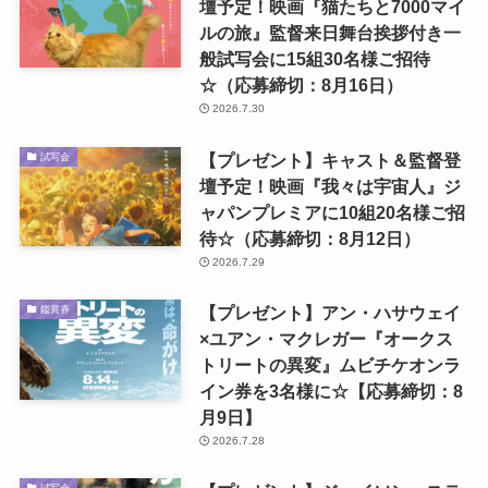
壇予定！映画『猫たちと7000マイ
ルの旅』監督来日舞台挨拶付き一
般試写会に15組30名様ご招待
☆（応募締切：8月16日）
2026.7.30
【プレゼント】キャスト＆監督登
試写会
壇予定！映画『我々は宇宙人』ジ
ャパンプレミアに10組20名様ご招
待☆（応募締切：8月12日）
2026.7.29
【プレゼント】アン・ハサウェイ
鑑賞券
×ユアン・マクレガー『オークス
トリートの異変』ムビチケオンラ
イン券を3名様に☆【応募締切：8
月9日】
2026.7.28
試写会