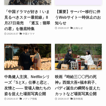
「中国ドラマが好き！いま
【重要】サーバー移行に伴
見るべきスター最前線」8
うWebサイト一時休止のお
月27日発売 「逐玉：翡翠
知らせ
の君」を徹底特集
2026.8.07
お知らせ
2026.8.07
中国ドラマ
中島健人主演、Netflixシリ
映画『時給三〇〇円の死
ーズ「SとX」仕事と恋と、
神』西畑大吾×福本莉子、
友情と―― 登場人物たちの
バディ誕生の瞬間を捉えた
姿を捉えた場面写真公開
カットなど場面写真公開
2026.8.07
メディア情報
2026.8.07
新作映画