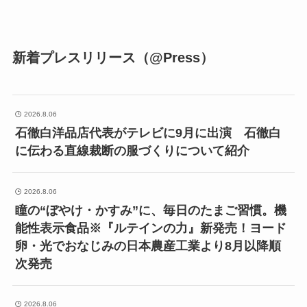
新着プレスリリース（@Press）
2026.8.06
石徹白洋品店代表がテレビに9月に出演 石徹白
に伝わる直線裁断の服づくりについて紹介
2026.8.06
瞳の“ぼやけ・かすみ”に、毎日のたまご習慣。機
能性表示食品※『ルテインの力』新発売！ヨード
卵・光でおなじみの日本農産工業より8月以降順
次発売
2026.8.06