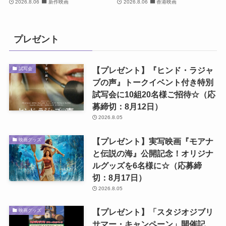
2026.8.06
新作映画
2026.8.06
香港映画
プレゼント
【プレゼント】『ヒンド・ラジャ
試写会
ブの声』トークイベント付き特別
試写会に10組20名様ご招待☆（応
募締切：8月12日）
2026.8.05
【プレゼント】実写映画『モアナ
映画グッズ
と伝説の海』公開記念！オリジナ
ルグッズを6名様に☆（応募締
切：8月17日）
2026.8.05
【プレゼント】「スタジオジブリ
映画グッズ
サマー・キャンペーン」開催記