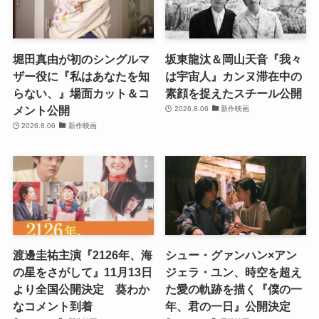
堀田真由が初のシングルマ
坂東龍汰＆岡山天音『我々
ザー役に『私はあなたを知
は宇宙人』カンヌ滞在中の
らない、』場面カット＆コ
素顔を捉えたスチール公開
メント公開
2026.8.06
新作映画
2026.8.06
新作映画
渡邊圭祐主演『2126年、海
シュー・グァンハン×アン
の星をさがして』11月13日
ジェラ・ユン、時空を超え
より全国公開決定 葵わか
た愛の軌跡を描く『僕の一
なコメント到着
年、君の一日』公開決定