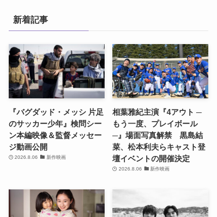
新着記事
『バグダッド・メッシ 片足
相葉雅紀主演『4アウト ─
のサッカー少年』検問シー
もう一度、プレイボール
ン本編映像＆監督メッセー
─』場面写真解禁 黒島結
ジ動画公開
菜、松本利夫らキャスト登
壇イベントの開催決定
2026.8.06
新作映画
2026.8.06
新作映画