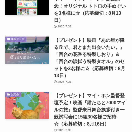
念！オリジナル トトロの手ぬぐい
を3名様に☆（応募締切：8月13
日）
2026.7.31
【プレゼント】映画『あの星が降
映画グッズ
る丘で、君とまた出会いたい。』
「百合の花香る特製しおり」＆
「百合の涙拭う特製タオル」のセ
ットを3名様に☆（応募締切：8月
13日）
2026.7.31
【プレゼント】マイ・ホン監督登
試写会
壇予定！映画『猫たちと7000マイ
ルの旅』監督来日舞台挨拶付き一
般試写会に15組30名様ご招待
☆（応募締切：8月16日）
2026.7.30