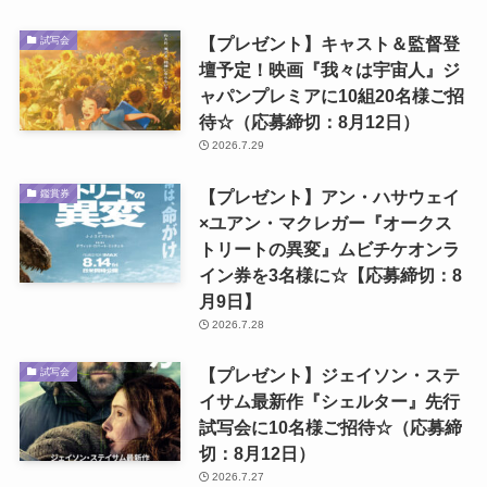
【プレゼント】キャスト＆監督登
試写会
壇予定！映画『我々は宇宙人』ジ
ャパンプレミアに10組20名様ご招
待☆（応募締切：8月12日）
2026.7.29
【プレゼント】アン・ハサウェイ
鑑賞券
×ユアン・マクレガー『オークス
トリートの異変』ムビチケオンラ
イン券を3名様に☆【応募締切：8
月9日】
2026.7.28
【プレゼント】ジェイソン・ステ
試写会
イサム最新作『シェルター』先行
試写会に10名様ご招待☆（応募締
切：8月12日）
2026.7.27