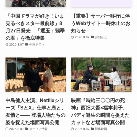
「中国ドラマが好き！いま
【重要】サーバー移行に伴
見るべきスター最前線」8
うWebサイト一時休止のお
月27日発売 「逐玉：翡翠
知らせ
の君」を徹底特集
2026.8.07
お知らせ
2026.8.07
中国ドラマ
中島健人主演、Netflixシリ
映画『時給三〇〇円の死
ーズ「SとX」仕事と恋と、
神』西畑大吾×福本莉子、
友情と―― 登場人物たちの
バディ誕生の瞬間を捉えた
姿を捉えた場面写真公開
カットなど場面写真公開
2026.8.07
メディア情報
2026.8.07
新作映画