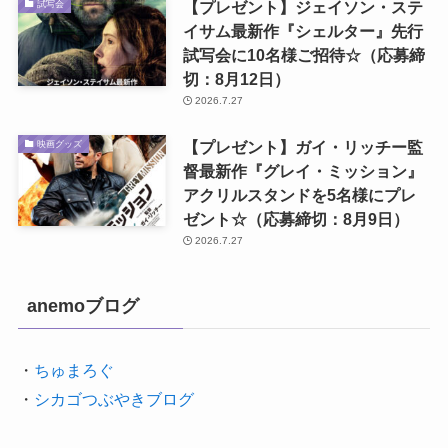
【プレゼント】ジェイソン・ステ
試写会
イサム最新作『シェルター』先行
試写会に10名様ご招待☆（応募締
切：8月12日）
2026.7.27
【プレゼント】ガイ・リッチー監
映画グッズ
督最新作『グレイ・ミッション』
アクリルスタンドを5名様にプレ
ゼント☆（応募締切：8月9日）
2026.7.27
anemoブログ
・
ちゅまろぐ
・
シカゴつぶやきブログ