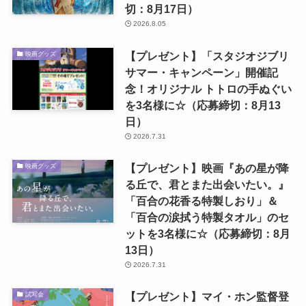
切：8月17日）
2026.8.05
【プレゼント】「スタジオジブリ
映画グッズ
サマー・キャンペーン」開催記
念！オリジナル トトロの手ぬぐい
を3名様に☆（応募締切：8月13
日）
2026.7.31
【プレゼント】映画『あの星が降
映画グッズ
る丘で、君とまた出会いたい。』
「百合の花香る特製しおり」＆
「百合の涙拭う特製タオル」のセ
ットを3名様に☆（応募締切：8月
13日）
2026.7.31
【プレゼント】マイ・ホン監督登
試写会