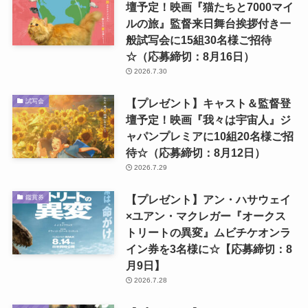
壇予定！映画『猫たちと7000マイ
ルの旅』監督来日舞台挨拶付き一
般試写会に15組30名様ご招待
☆（応募締切：8月16日）
2026.7.30
【プレゼント】キャスト＆監督登
試写会
壇予定！映画『我々は宇宙人』ジ
ャパンプレミアに10組20名様ご招
待☆（応募締切：8月12日）
2026.7.29
【プレゼント】アン・ハサウェイ
鑑賞券
×ユアン・マクレガー『オークス
トリートの異変』ムビチケオンラ
イン券を3名様に☆【応募締切：8
月9日】
2026.7.28