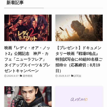
新着記事
映画『レディ・オア・ノッ
【プレゼント】ドキュメン
ト2』公開記念 神戸・カ
タリー映画『戦場0地点』
フェ「ニューラフレア」
特別試写会に40組80名様ご
タイアップスイーツ＆プレ
招待☆（応募締切：8月19
ゼントキャンペーン
日）
2026.8.07
新作映画
2026.8.07
試写会