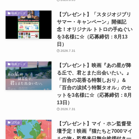
【プレゼント】「スタジオジブリ
映画グッズ
サマー・キャンペーン」開催記
念！オリジナル トトロの手ぬぐい
を3名様に☆（応募締切：8月13
日）
2026.7.31
【プレゼント】映画『あの星が降
映画グッズ
る丘で、君とまた出会いたい。』
「百合の花香る特製しおり」＆
「百合の涙拭う特製タオル」のセ
ットを3名様に☆（応募締切：8月
13日）
2026.7.31
【プレゼント】マイ・ホン監督登
試写会
壇予定！映画『猫たちと7000マイ
ルの旅』監督来日舞台挨拶付き一