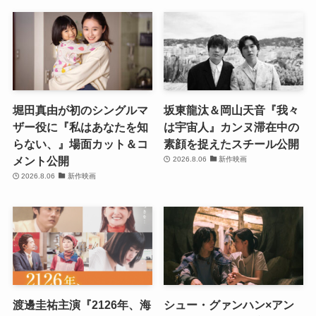
堀田真由が初のシングルマ
坂東龍汰＆岡山天音『我々
ザー役に『私はあなたを知
は宇宙人』カンヌ滞在中の
らない、』場面カット＆コ
素顔を捉えたスチール公開
メント公開
2026.8.06
新作映画
2026.8.06
新作映画
渡邊圭祐主演『2126年、海
シュー・グァンハン×アン