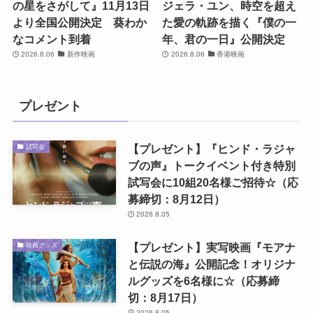
の星をさがして』11月13日
ジェラ・ユン、時空を超え
より全国公開決定 葵わか
た愛の軌跡を描く『僕の一
なコメント到着
年、君の一日』公開決定
2026.8.06
新作映画
2026.8.06
香港映画
プレゼント
【プレゼント】『ヒンド・ラジャ
試写会
ブの声』トークイベント付き特別
試写会に10組20名様ご招待☆（応
募締切：8月12日）
2026.8.05
【プレゼント】実写映画『モアナ
映画グッズ
と伝説の海』公開記念！オリジナ
ルグッズを6名様に☆（応募締
切：8月17日）
2026.8.05