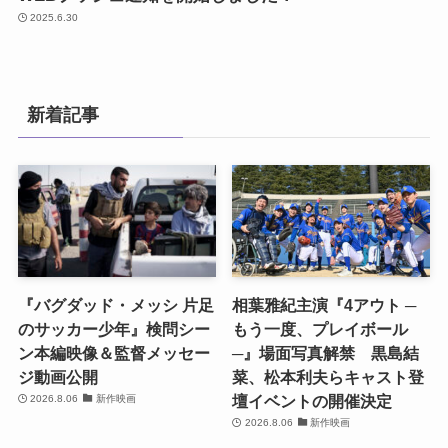
2025.6.30
新着記事
『バグダッド・メッシ 片足
相葉雅紀主演『4アウト ─
のサッカー少年』検問シー
もう一度、プレイボール
ン本編映像＆監督メッセー
─』場面写真解禁 黒島結
ジ動画公開
菜、松本利夫らキャスト登
壇イベントの開催決定
2026.8.06
新作映画
2026.8.06
新作映画