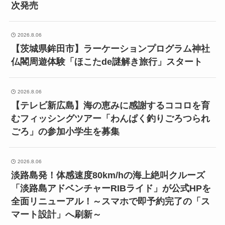
次発売
2026.8.06
【茨城県鉾田市】ラーケーションプログラム神社
仏閣周遊体験「ほこたde謎解き旅行」スタート
2026.8.06
【テレビ新広島】海の恵みに感謝するココロを育
むフィッシングツアー「わんぱく釣りごろつられ
ごろ」の参加小学生を募集
2026.8.06
淡路島発！体感速度80km/hの海上絶叫クルーズ
「淡路島アドベンチャーRIBライド」が公式HPを
全面リニューアル！～スマホで即予約完了の「ス
マート設計」へ刷新～