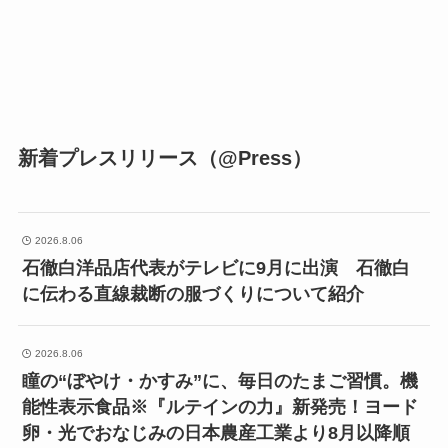
新着プレスリリース（@Press）
2026.8.06
石徹白洋品店代表がテレビに9月に出演 石徹白
に伝わる直線裁断の服づくりについて紹介
2026.8.06
瞳の“ぼやけ・かすみ”に、毎日のたまご習慣。機
能性表示食品※『ルテインの力』新発売！ヨード
卵・光でおなじみの日本農産工業より8月以降順