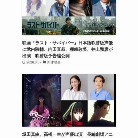
映画『ラスト・サバイバー』日本語吹替版声優
に武内駿輔、内田直哉、種﨑敦美、井上和彦が
出演 吹替版予告編公開
2026.8.07
新作映画
堀田真由、高橋一生が声優出演 長編劇場アニ