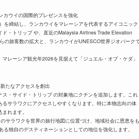
ADA)** — ランカウイの国際的プレゼンスを強化
（MoU）を締結し、ランカウイをマレーシアを代表するアイコニック
、直近のMalaysia Airlines Trade Elevation
からの旅客数の拡大と、ランカウイがUNESCO世界ジオパーク
マレーシア観光年2026を見据えて「ジュエル・オブ・ケダ」
サラワクへの新たなアクセスを創出
ボーナス・サイド・トリップ の対象地にクチンを追加します。これ
あるサラワクにアクセスしやすくなります。特に本物志向の体
込まれます。
てのサラワクを世界の旅行地図に位置づけ、地域社会に恩恵を
力ある独自のデスティネーションとしての地位を強化します。