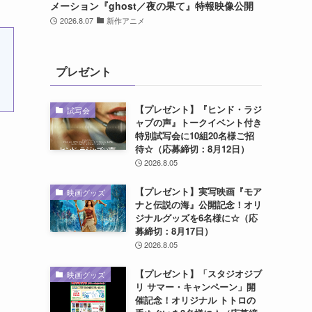
メーション『ghost／夜の果て』特報映像公開
2026.8.07
新作アニメ
プレゼント
【プレゼント】『ヒンド・ラジ
試写会
ャブの声』トークイベント付き
特別試写会に10組20名様ご招
待☆（応募締切：8月12日）
2026.8.05
【プレゼント】実写映画『モア
映画グッズ
ナと伝説の海』公開記念！オリ
ジナルグッズを6名様に☆（応
募締切：8月17日）
2026.8.05
【プレゼント】「スタジオジブ
映画グッズ
リ サマー・キャンペーン」開
催記念！オリジナル トトロの