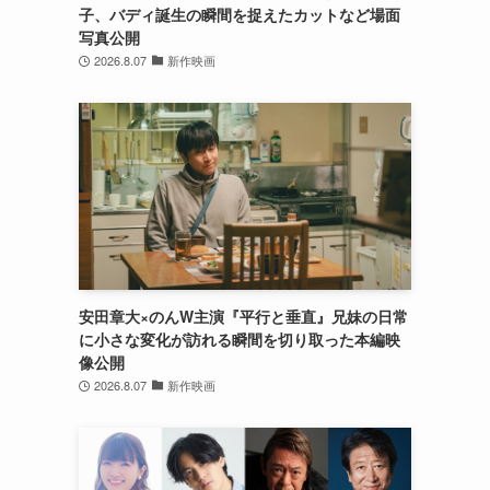
子、バディ誕生の瞬間を捉えたカットなど場面
写真公開
2026.8.07
新作映画
安田章大×のんW主演『平行と垂直』兄妹の日常
に小さな変化が訪れる瞬間を切り取った本編映
像公開
2026.8.07
新作映画