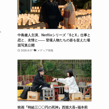
で
中島健人主演、Netflixシリーズ「SとX」仕事と
恋と、友情と―― 登場人物たちの姿を捉えた場
面写真公開
2026.8.07
メディア情報
も
映画『時給三〇〇円の死神』西畑大吾×福本莉