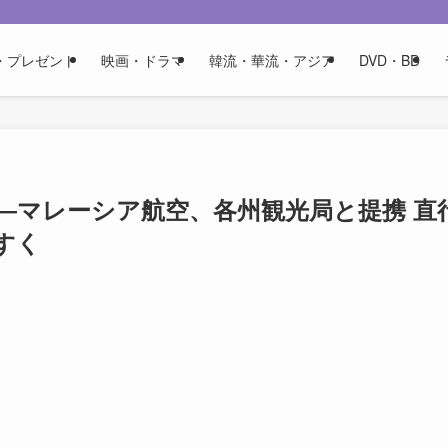
・プレゼント
映画・ドラマ
韓流・華流・アジア
DVD・BD
動―マレーシア航空、各州観光局と提携 直
すく