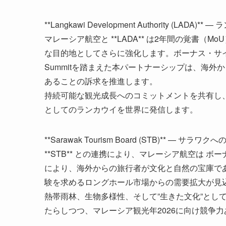
**Langkawi Development Authority (L
マレーシア航空と **LADA** は2年間の覚書
な目的地としてさらに強化します。ボーナス・サイド・トリップ や
Summitを踏まえた本パートナーシップは、海外
あることの訴求を推進します。
持続可能な観光成長へのコミットメントを共有し、
としてのランカウイを世界に発信します。
**Sarawak Tourism Board (STB)** — 
**STB** との連携により、マレーシア航空は 
により、海外からの旅行者が文化と自然の宝庫で
験を求めるロングホール市場からの需要拡大が見
熱帯雨林、生物多様性、そして”生きた文化”とし
たらしつつ、マレーシア観光年2026に向け競争