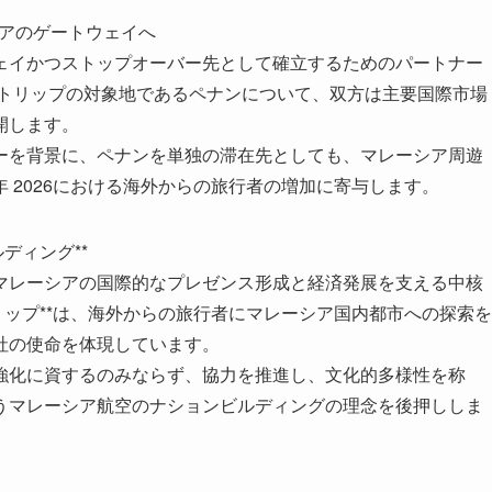
ナンをアジアのゲートウェイへ
ェイかつストップオーバー先として確立するためのパートナー
・トリップの対象地であるペナンについて、双方は主要国際市場
開します。
ーを背景に、ペナンを単独の滞在先としても、マレーシア周遊
 2026における海外からの旅行者の増加に寄与します。
ディング**
マレーシアの国際的なプレゼンス形成と経済発展を支える中核
リップ**は、海外からの旅行者にマレーシア国内都市への探索を
社の使命を体現しています。
強化に資するのみならず、協力を推進し、文化的多様性を称
うマレーシア航空のナションビルディングの理念を後押ししま