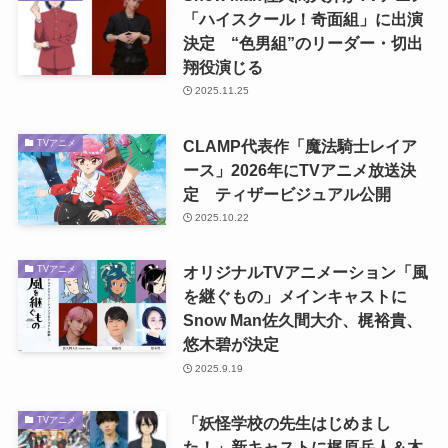
「ハイスクール！奇面組」に出演
決定 “色男組”のリーダー・切出
翔役演じる
2025.11.25
CLAMP代表作「魔法騎士レイア
TVアニメ
ース」2026年にTVアニメ放送決
定 ティザービジュアル公開
2025.10.22
オリジナルTVアニメーション「風
TVアニメ
を継ぐもの」メインキャストに
Snow Man佐久間大介、梶裕貴、
悠木碧が決定
2025.9.19
「妖怪学校の先生はじめまし
TVアニメ
た！」新キャストに梶原岳人＆木