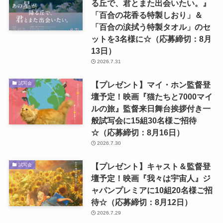
る丘で、君とまた出会いたい。』
「百合の花香る特製しおり」＆
「百合の涙拭う特製タオル」のセ
ットを3名様に☆（応募締切：8月
13日）
2026.7.31
【プレゼント】マイ・ホン監督登
試写会
壇予定！映画『猫たちと7000マイ
ルの旅』監督来日舞台挨拶付き一
般試写会に15組30名様ご招待
☆（応募締切：8月16日）
2026.7.30
【プレゼント】キャスト＆監督登
試写会
壇予定！映画『我々は宇宙人』ジ
ャパンプレミアに10組20名様ご招
待☆（応募締切：8月12日）
2026.7.29