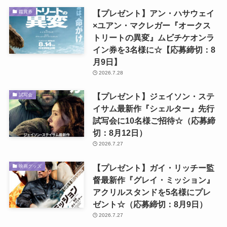
【プレゼント】アン・ハサウェイ
鑑賞券
×ユアン・マクレガー『オークス
トリートの異変』ムビチケオンラ
イン券を3名様に☆【応募締切：8
月9日】
2026.7.28
【プレゼント】ジェイソン・ステ
試写会
イサム最新作『シェルター』先行
試写会に10名様ご招待☆（応募締
切：8月12日）
2026.7.27
【プレゼント】ガイ・リッチー監
映画グッズ
督最新作『グレイ・ミッション』
アクリルスタンドを5名様にプレ
ゼント☆（応募締切：8月9日）
2026.7.27