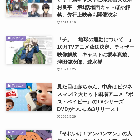
村良平 第1話場面カットほか解
禁、先行上映会も開催決定
2024.9.18
「チ。 ―地球の運動について―」
TVアニメ
10月TVアニメ放送決定、ティザー
映像解禁 キャストに坂本真綾、
津田健次郎、速水奨
2024.7.25
見た目は赤ちゃん、中身はビジネ
TVアニメ
スマン!? 大ヒット劇場アニメ『ボ
ス・ベイビー』のTVシリーズ
DVDがついに6/3リリース！
2020.5.29
「それいけ！アンパンマン」の人
TVアニメ