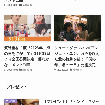
メント公開
2026.8.06
新作映画
渡邊圭祐主演『2126年、海
シュー・グァンハン×アン
の星をさがして』11月13日
ジェラ・ユン、時空を超え
より全国公開決定 葵わか
た愛の軌跡を描く『僕の一
なコメント到着
年、君の一日』公開決定
2026.8.06
新作映画
2026.8.06
香港映画
プレゼント
【プレゼント】『ヒンド・ラジャ
試写会