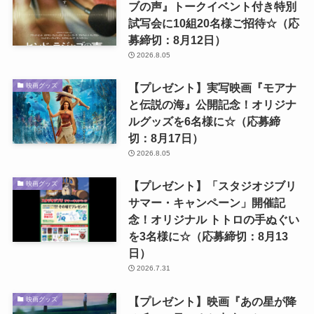
ブの声』トークイベント付き特別
試写会に10組20名様ご招待☆（応
募締切：8月12日）
2026.8.05
【プレゼント】実写映画『モアナ
映画グッズ
と伝説の海』公開記念！オリジナ
ルグッズを6名様に☆（応募締
切：8月17日）
2026.8.05
【プレゼント】「スタジオジブリ
映画グッズ
サマー・キャンペーン」開催記
念！オリジナル トトロの手ぬぐい
を3名様に☆（応募締切：8月13
日）
2026.7.31
【プレゼント】映画『あの星が降
映画グッズ