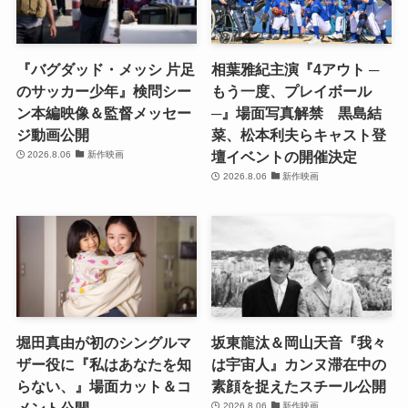
『バグダッド・メッシ 片足
相葉雅紀主演『4アウト ─
のサッカー少年』検問シー
もう一度、プレイボール
ン本編映像＆監督メッセー
─』場面写真解禁 黒島結
ジ動画公開
菜、松本利夫らキャスト登
壇イベントの開催決定
2026.8.06
新作映画
2026.8.06
新作映画
堀田真由が初のシングルマ
坂東龍汰＆岡山天音『我々
ザー役に『私はあなたを知
は宇宙人』カンヌ滞在中の
らない、』場面カット＆コ
素顔を捉えたスチール公開
2026.8.06
新作映画