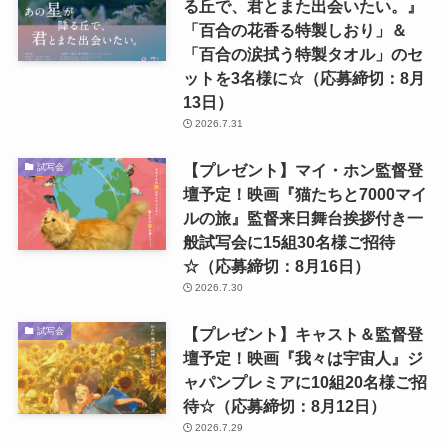
る丘で、君とまた出会いたい。』
「百合の花香る特製しおり」＆
「百合の涙拭う特製タオル」のセ
ットを3名様に☆（応募締切：8月
13日）
2026.7.31
【プレゼント】マイ・ホン監督登
試写会
壇予定！映画『猫たちと7000マイ
ルの旅』監督来日舞台挨拶付き一
般試写会に15組30名様ご招待
☆（応募締切：8月16日）
2026.7.30
【プレゼント】キャスト＆監督登
試写会
壇予定！映画『我々は宇宙人』ジ
ャパンプレミアに10組20名様ご招
待☆（応募締切：8月12日）
2026.7.29