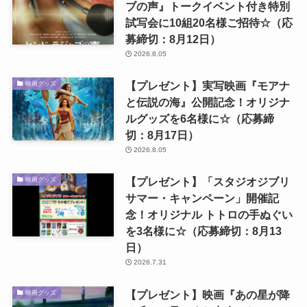
ブの声』トークイベント付き特別
試写会に10組20名様ご招待☆（応
募締切：8月12日）
2026.8.05
【プレゼント】実写映画『モアナ
映画グッズ
と伝説の海』公開記念！オリジナ
ルグッズを6名様に☆（応募締
切：8月17日）
2026.8.05
【プレゼント】「スタジオジブリ
映画グッズ
サマー・キャンペーン」開催記
念！オリジナル トトロの手ぬぐい
を3名様に☆（応募締切：8月13
日）
2026.7.31
【プレゼント】映画『あの星が降
映画グッズ