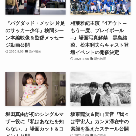
『バグダッド・メッシ 片足
相葉雅紀主演『4アウト ─
のサッカー少年』検問シー
もう一度、プレイボール
ン本編映像＆監督メッセー
─』場面写真解禁 黒島結
ジ動画公開
菜、松本利夫らキャスト登
壇イベントの開催決定
2026.8.06
新作映画
2026.8.06
新作映画
堀田真由が初のシングルマ
坂東龍汰＆岡山天音『我々
ザー役に『私はあなたを知
は宇宙人』カンヌ滞在中の
らない、』場面カット＆コ
素顔を捉えたスチール公開
2026.8.06
新作映画