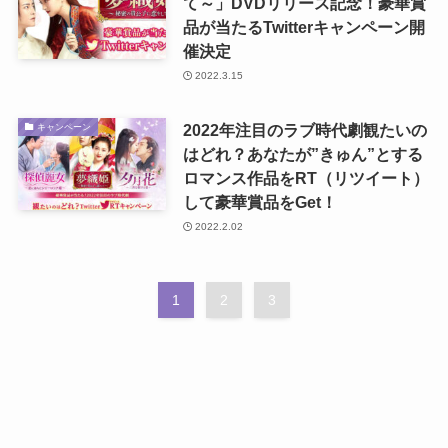
て～」DVDリリース記念！豪華賞
品が当たるTwitterキャンペーン開
催決定
2022.3.15
2022年注目のラブ時代劇観たいの
キャンペーン
はどれ？あなたが”きゅん”とする
ロマンス作品をRT（リツイート）
して豪華賞品をGet！
2022.2.02
1
2
3