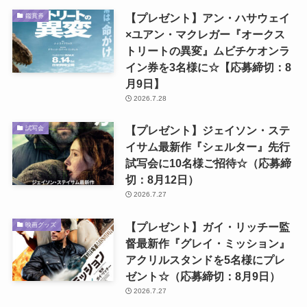
【プレゼント】アン・ハサウェイ
鑑賞券
×ユアン・マクレガー『オークス
トリートの異変』ムビチケオンラ
イン券を3名様に☆【応募締切：8
月9日】
2026.7.28
【プレゼント】ジェイソン・ステ
試写会
イサム最新作『シェルター』先行
試写会に10名様ご招待☆（応募締
切：8月12日）
2026.7.27
【プレゼント】ガイ・リッチー監
映画グッズ
督最新作『グレイ・ミッション』
アクリルスタンドを5名様にプレ
ゼント☆（応募締切：8月9日）
2026.7.27