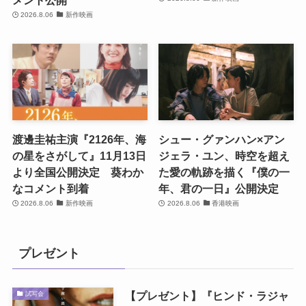
メント公開
2026.8.06
新作映画
渡邊圭祐主演『2126年、海
シュー・グァンハン×アン
の星をさがして』11月13日
ジェラ・ユン、時空を超え
より全国公開決定 葵わか
た愛の軌跡を描く『僕の一
なコメント到着
年、君の一日』公開決定
2026.8.06
新作映画
2026.8.06
香港映画
プレゼント
【プレゼント】『ヒンド・ラジャ
試写会