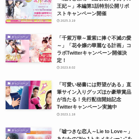
王妃～」本編第1話特別公開リポ
ストキャンペーン開催
2025.3.19
「千紫万華～重紫に捧ぐ不滅の愛
キャンペーン
～」「花令嬢の華麗なる計画」コ
ラボTwitterキャンペーン開催決
定！
2023.8.02
「可愛い秘書には野望がある」直
キャンペーン
筆サイン入りグッズほか豪華賞品
が当たる！先行配信開始記念
Twitterキャンペーン実施中
2023.1.18
「嘘つきな恋人～Lie to Love～」
キャンペーン
あなたの“No.1トキメキシーン”を