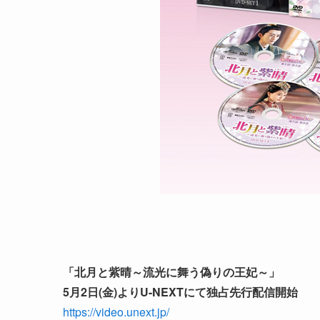
「北月と紫晴～流光に舞う偽りの王妃～」
5月2日(金)よりU-NEXTにて独占先行配信開始
https://video.unext.jp/