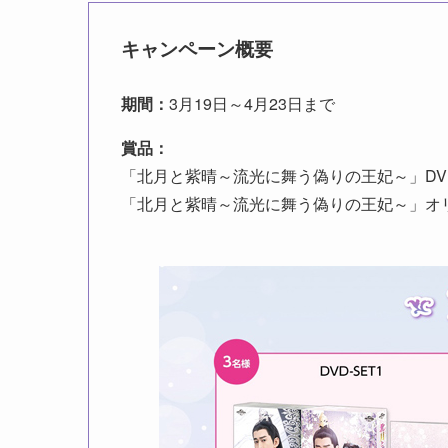
キャンペーン概要
期間：
3月19日～4月23日まで
賞品：
「北月と紫晴～流光に舞う偽りの王妃～」DVD
「北月と紫晴～流光に舞う偽りの王妃～」オリ