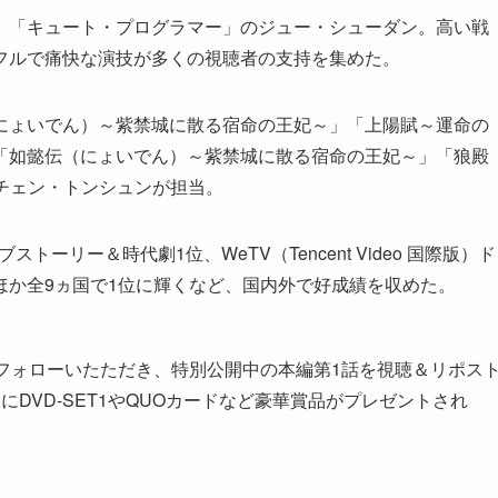
」「キュート・プログラマー」のジュー・シューダン。高い戦
フルで痛快な演技が多くの視聴者の支持を集めた。
にょいでん）～紫禁城に散る宿命の王妃～」「上陽賦～運命の
「如懿伝（にょいでん）～紫禁城に散る宿命の王妃～」「狼殿
ナーのチェン・トンシュンが担当。
ブストーリー＆時代劇1位、WeTV（Tencent Video 国際版）ド
ほか全9ヵ国で1位に輝くなど、国内外で好成績を収めた。
フォローいたただき、特別公開中の本編第1話を視聴＆リポス
DVD-SET1やQUOカードなど豪華賞品がプレゼントされ