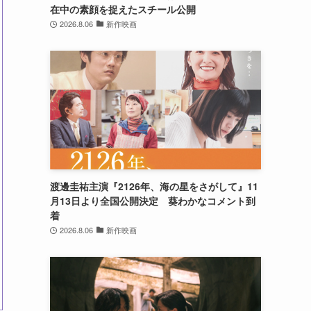
在中の素顔を捉えたスチール公開
2026.8.06
新作映画
渡邊圭祐主演『2126年、海の星をさがして』11
月13日より全国公開決定 葵わかなコメント到
着
2026.8.06
新作映画