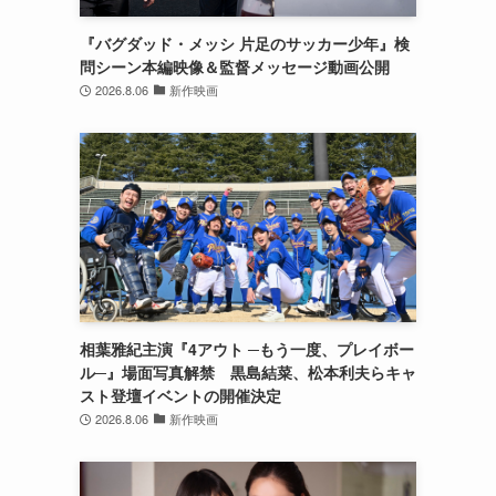
『バグダッド・メッシ 片足のサッカー少年』検
問シーン本編映像＆監督メッセージ動画公開
2026.8.06
新作映画
相葉雅紀主演『4アウト ─もう一度、プレイボー
ト
ル─』場面写真解禁 黒島結菜、松本利夫らキャ
スト登壇イベントの開催決定
2026.8.06
新作映画