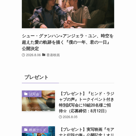
シュー・グァンハン×アンジェラ・ユン、時空を
超えた愛の軌跡を描く『僕の一年、君の一日』
公開決定
2026.8.06
香港映画
プレゼント
【プレゼント】『ヒンド・ラジ
試写会
ャブの声』トークイベント付き
特別試写会に10組20名様ご招
待☆（応募締切：8月12日）
2026.8.05
【プレゼント】実写映画『モア
映画グッズ
ナと伝説の海』公開記念！オリ