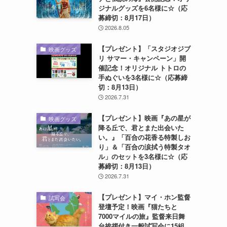
ジナルグッズを6名様に☆（応
募締切：8月17日）
2026.8.05
【プレゼント】「スタジオジブ
映画グッズ
リ サマー・キャンペーン」開
催記念！オリジナル トトロの
手ぬぐいを3名様に☆（応募締
切：8月13日）
2026.7.31
【プレゼント】映画『あの星が
映画グッズ
降る丘で、君とまた出会いた
い。』「百合の花香る特製しお
り」＆「百合の涙拭う特製タオ
ル」のセットを3名様に☆（応
募締切：8月13日）
2026.7.31
【プレゼント】マイ・ホン監督
試写会
登壇予定！映画『猫たちと
7000マイルの旅』監督来日舞
台挨拶付き一般試写会に15組