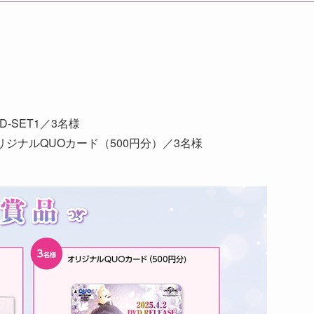
-SET1／3名様
ジナルQUOカード（500円分）／3名様