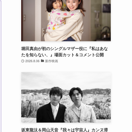
堀田真由が初のシングルマザー役に『私はあな
たを知らない、』場面カット＆コメント公開
2026.8.06
新作映画
坂東龍汰＆岡山天音『我々は宇宙人』カンヌ滞