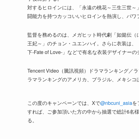
対するヒロインには、「永遠の桃花～三生三世～
闘能力を持つカッコいいヒロインを熱演し、パワ
監督を務めるのは、メガヒット時代劇「如懿伝（
王妃～」のチョン・ユエンハイ。さらに衣装は、
下-Fate of Love-」などで有名な衣装デザイ
Tencent Video（騰訊視頻）ドラマランキング／ラ
ラマランキングのアメリカ、ブラジル、メキシコ
この度のキャンペーンでは、Xで
@nbcuni_asia
を
すれば、ご参加頂いた方の中から抽選で総計6名様に
る。