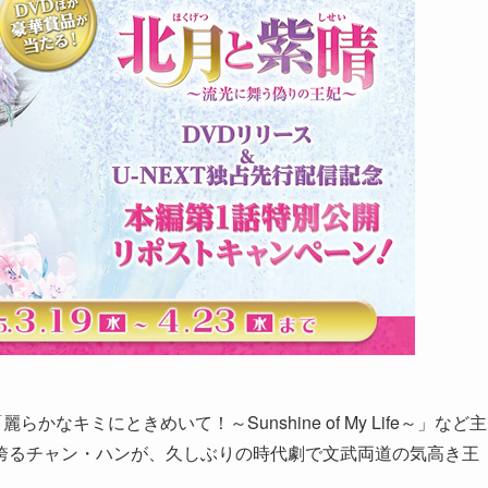
なキミにときめいて！～Sunshine of My Life～」など主
誇るチャン・ハンが、久しぶりの時代劇で文武両道の気高き王