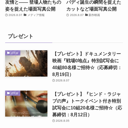
友情と―― 登場人物たちの
バディ誕生の瞬間を捉えた
姿を捉えた場面写真公開
カットなど場面写真公開
2026.8.07
メディア情報
2026.8.07
新作映画
プレゼント
【プレゼント】ドキュメンタリー
試写会
映画『戦場0地点』特別試写会に
40組80名様ご招待☆（応募締切：
8月19日）
2026.8.07
【プレゼント】『ヒンド・ラジャ
試写会
ブの声』トークイベント付き特別
試写会に10組20名様ご招待☆（応
募締切：8月12日）
2026.8.05