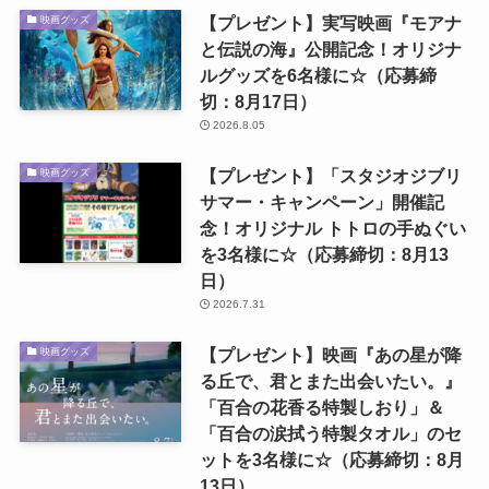
【プレゼント】実写映画『モアナ
映画グッズ
と伝説の海』公開記念！オリジナ
ルグッズを6名様に☆（応募締
切：8月17日）
2026.8.05
【プレゼント】「スタジオジブリ
映画グッズ
サマー・キャンペーン」開催記
念！オリジナル トトロの手ぬぐい
を3名様に☆（応募締切：8月13
日）
2026.7.31
【プレゼント】映画『あの星が降
映画グッズ
る丘で、君とまた出会いたい。』
「百合の花香る特製しおり」＆
「百合の涙拭う特製タオル」のセ
ットを3名様に☆（応募締切：8月
13日）