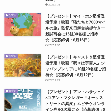
2026.7.31
【プレゼント】マイ・ホン監督登
試写会
壇予定！映画『猫たちと7000マイ
ルの旅』監督来日舞台挨拶付き一
般試写会に15組30名様ご招待
☆（応募締切：8月16日）
2026.7.30
【プレゼント】キャスト＆監督登
試写会
壇予定！映画『我々は宇宙人』ジ
ャパンプレミアに10組20名様ご招
待☆（応募締切：8月12日）
2026.7.29
【プレゼント】アン・ハサウェイ
鑑賞券
×ユアン・マクレガー『オークス
トリートの異変』ムビチケオンラ
イン券を3名様に☆【応募締切：8