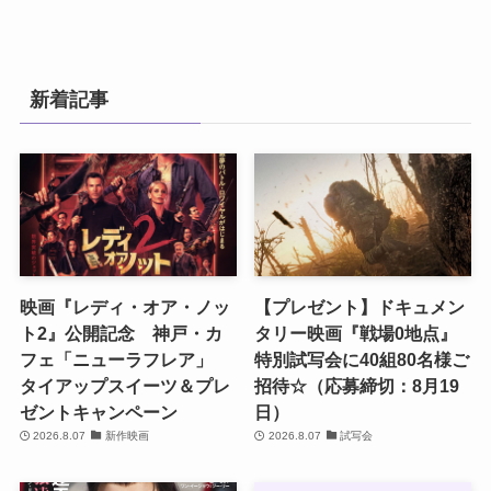
新着記事
映画『レディ・オア・ノッ
【プレゼント】ドキュメン
ト2』公開記念 神戸・カ
タリー映画『戦場0地点』
フェ「ニューラフレア」
特別試写会に40組80名様ご
タイアップスイーツ＆プレ
招待☆（応募締切：8月19
ゼントキャンペーン
日）
2026.8.07
新作映画
2026.8.07
試写会