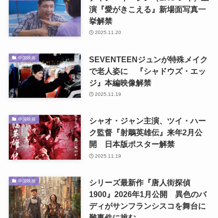
演『愛がきこえる』新場面写真一
挙解禁
2025.11.20
SEVENTEENジュンが特殊メイク
中国映画
で老人姿に 『シャドウズ・エッ
ジ』本編映像解禁
2025.11.19
シャオ・ジャン主演、ツイ・ハー
中国映画
ク監督『射鵰英雄伝』来年2月公
開 日本版ポスター解禁
2025.11.19
シリーズ最新作『唐人街探偵
中国映画
1900』2026年1月公開 異色のバ
ディがサンフランシスコを舞台に
難事件に挑む