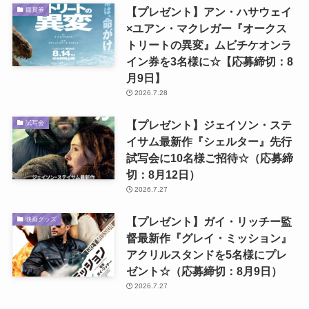
【プレゼント】アン・ハサウェイ
鑑賞券
×ユアン・マクレガー『オークス
トリートの異変』ムビチケオンラ
イン券を3名様に☆【応募締切：8
月9日】
2026.7.28
【プレゼント】ジェイソン・ステ
試写会
イサム最新作『シェルター』先行
試写会に10名様ご招待☆（応募締
切：8月12日）
2026.7.27
【プレゼント】ガイ・リッチー監
映画グッズ
督最新作『グレイ・ミッション』
アクリルスタンドを5名様にプレ
ゼント☆（応募締切：8月9日）
2026.7.27