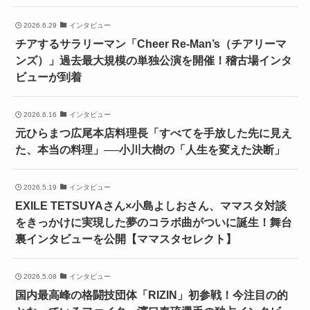
2026.6.29
インタビュー
チアするサラリーマン「Cheer Re-Man’s（チアリーマ
ンズ）」過去最大規模の単独公演を開催！稽古場インタ
ビューが到着
2026.6.16
インタビュー
元ひらまつ広尾本店料理長「すべてを手放した先に見え
た、本当の料理」──小川大樹の「人生を変えた決断」
2026.5.19
インタビュー
EXILE TETSUYAさん×小島よしおさん、ママスタ対談
をきっかけに実現した夢のコラボ曲がついに誕生！舞台
裏インタビューを公開【ママスタセレクト】
2026.5.08
インタビュー
国内最高峰の格闘技団体「RIZIN」初参戦！今注目の的