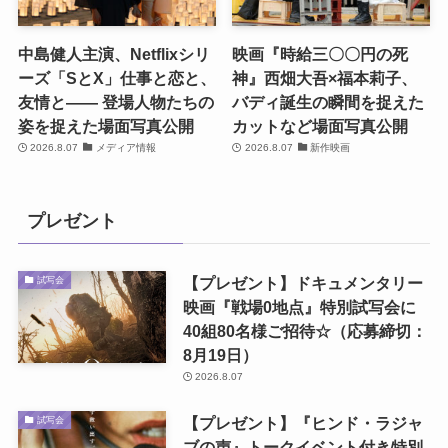
中島健人主演、Netflixシリ
映画『時給三〇〇円の死
ーズ「SとX」仕事と恋と、
神』西畑大吾×福本莉子、
友情と―― 登場人物たちの
バディ誕生の瞬間を捉えた
姿を捉えた場面写真公開
カットなど場面写真公開
2026.8.07
メディア情報
2026.8.07
新作映画
プレゼント
【プレゼント】ドキュメンタリー
試写会
映画『戦場0地点』特別試写会に
40組80名様ご招待☆（応募締切：
8月19日）
2026.8.07
【プレゼント】『ヒンド・ラジャ
試写会
ブの声』トークイベント付き特別