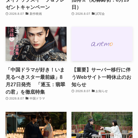
ゼントキャンペーン
日）
2026.8.07
新作映画
2026.8.07
試写会
「中国ドラマが好き！いま
【重要】サーバー移行に伴
見るべきスター最前線」8
うWebサイト一時休止のお
月27日発売 「逐玉：翡翠
知らせ
の君」を徹底特集
2026.8.07
お知らせ
2026.8.07
中国ドラマ