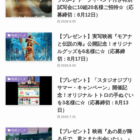
試写会に10組20名様ご招待☆（応
募締切：8月12日）
2026.8.05
【プレゼント】実写映画『モアナ
映画グッズ
と伝説の海』公開記念！オリジナ
ルグッズを6名様に☆（応募締
切：8月17日）
2026.8.05
【プレゼント】「スタジオジブリ
映画グッズ
サマー・キャンペーン」開催記
念！オリジナル トトロの手ぬぐい
を3名様に☆（応募締切：8月13
日）
2026.7.31
【プレゼント】映画『あの星が降
映画グッズ
る丘で、君とまた出会いたい。』