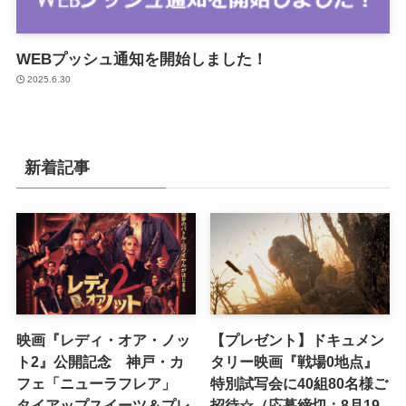
WEBプッシュ通知を開始しました！
2025.6.30
新着記事
映画『レディ・オア・ノッ
【プレゼント】ドキュメン
ト2』公開記念 神戸・カ
タリー映画『戦場0地点』
フェ「ニューラフレア」
特別試写会に40組80名様ご
タイアップスイーツ＆プレ
招待☆（応募締切：8月19