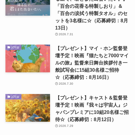
「百合の花香る特製しおり」＆
「百合の涙拭う特製タオル」のセ
ットを3名様に☆（応募締切：8月
13日）
2026.7.31
【プレゼント】マイ・ホン監督登
試写会
壇予定！映画『猫たちと7000マイ
ルの旅』監督来日舞台挨拶付き一
般試写会に15組30名様ご招待
☆（応募締切：8月16日）
2026.7.30
【プレゼント】キャスト＆監督登
試写会
壇予定！映画『我々は宇宙人』ジ
ャパンプレミアに10組20名様ご招
待☆（応募締切：8月12日）
2026.7.29